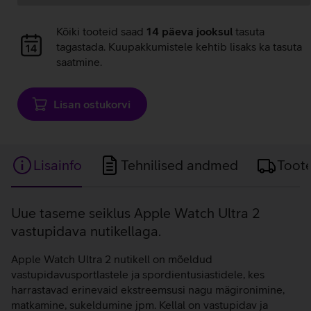
Andmete
Kõiki tooteid saad
14 päeva jooksul
tasuta
laadimine
tagastada. Kuupakkumistele kehtib lisaks ka tasuta
saatmine.
Lisan ostukorvi
Lisainfo
Tehnilised andmed
Toot
Lisainfo
Uue taseme seiklus Apple Watch Ultra 2
vastupidava nutikellaga.
Apple Watch Ultra 2 nutikell on mõeldud
vastupidavusportlastele ja spordientusiastidele, kes
harrastavad erinevaid ekstreemsusi nagu mägironimine,
matkamine, sukeldumine jpm. Kellal on vastupidav ja