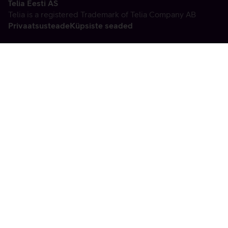
Telia Eesti AS
Telia is a registered Trademark of Telia Company AB
Privaatsusteade
Küpsiste seaded
Vabandame, tekkis
tehniline viga
tx:undefined:ut:null