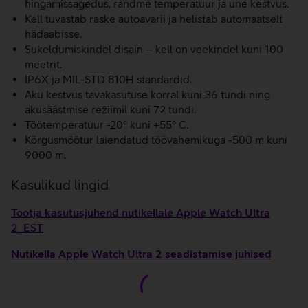
hingamissagedus, randme temperatuur ja une kestvus.
Kell tuvastab raske autoavarii ja helistab automaatselt
hädaabisse.
Sukeldumiskindel disain – kell on veekindel kuni 100
meetrit.
IP6X ja MIL-STD 810H standardid.
Aku kestvus tavakasutuse korral kuni 36 tundi ning
akusäästmise režiimil kuni 72 tundi.
Töötemperatuur -20° kuni +55° C.
Kõrgusmõõtur laiendatud töövahemikuga -500 m kuni
9000 m.
Kasulikud lingid
Tootja kasutusjuhend nutikellale Apple Watch Ultra
2_EST
Nutikella Apple Watch Ultra 2 seadistamise juhised