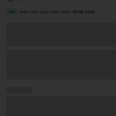
Kohe ostes kaup kätte alates
08.08.2026
.
Laos
Andmete
laadimine
Kampaania
Andmete
pakkumised:
laadimine