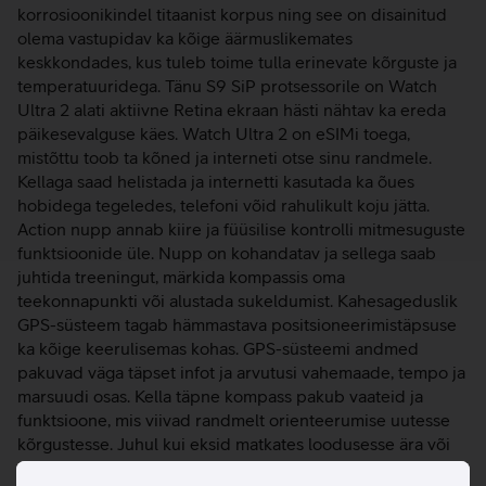
korrosioonikindel titaanist korpus ning see on disainitud
olema vastupidav ka kõige äärmuslikemates
keskkondades, kus tuleb toime tulla erinevate kõrguste ja
temperatuuridega. Tänu S9 SiP protsessorile on Watch
Ultra 2 alati aktiivne Retina ekraan hästi nähtav ka ereda
päikesevalguse käes. Watch Ultra 2 on eSIMi toega,
mistõttu toob ta kõned ja interneti otse sinu randmele.
Kellaga saad helistada ja internetti kasutada ka õues
hobidega tegeledes, telefoni võid rahulikult koju jätta.
Action nupp annab kiire ja füüsilise kontrolli mitmesuguste
funktsioonide üle. Nupp on kohandatav ja sellega saab
juhtida treeningut, märkida kompassis oma
teekonnapunkti või alustada sukeldumist. Kahesageduslik
GPS-süsteem tagab hämmastava positsioneerimistäpsuse
ka kõige keerulisemas kohas. GPS-süsteemi andmed
pakuvad väga täpset infot ja arvutusi vahemaade, tempo ja
marsuudi osas. Kella täpne kompass pakub vaateid ja
funktsioone, mis viivad randmelt orienteerumise uutesse
kõrgustesse. Juhul kui eksid matkates loodusesse ära või
vigastad end ning pead seeläbi tähelepanu enda peale