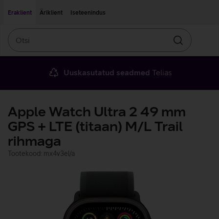
Liigu edasi põhisisu juurde
Ligipääsetavus
Eraklient
Äriklient
Iseteenindus
Otsi
Otsin
Uuskasutatud seadmed
Telias
Apple Watch Ultra 2 49 mm
GPS + LTE (titaan) M/L Trail
rihmaga
Tootekood: mx4v3el/a