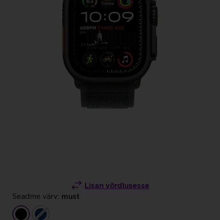
Lisan võrdlusesse
Seadme värv:
must
must
tumesinine