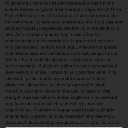
kõige äärmuslikemates keskkondades, kus tuleb toime
tulla erinevate kõrguste ja temperatuuridega. Watch Ultra
3 on eSIMi toega, mistõttu toob ta kõned ja interneti otse
sinu randmele. Kellaga saad helistada ja internetti kasutada
ka õues hobidega tegeledes, telefoni võid rahulikult koju
jätta. Action nupp annab kiire ja füüsilise kontrolli
mitmesuguste funktsioonide üle. Nupp on kohandatav
ning sellega saab juhtida treeningut, märkida kompassis
oma teekonnapunkti või lülitada sisse taskulampi. Apple
Watch Ultra 3 nutikell viib sinu sportlikud saavutusele
uuele tasemele. Multisport režiim tuvastab automaatselt
üleminekuid ujumise, rattasõidu ja jooksmise vahel ning
salvestab iga ala mõõdikud eraldi, muutes triatloni
jälgimiseks lihtsamaks kui kunagi varem. Kell jälgib
rattasõidu ajal sinu kiirust ja tõhusust, et saaksid oma
arengut reaalajas näha. Ujumisel jälgib see sinu seeriaid
ning tuvastab automaatselt ujumisstiili ja arvutab
kogudistantsi. Matkatreeninguga saad reaalajas jälgida
oma tempot, distantsi ja tõusumeetreid ning treeningu
lõpus saad ülevaate kogu kõrgusetõusust. Juhul kui eksid