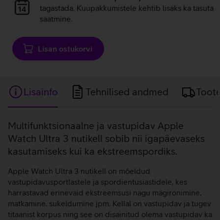
laadimine
tagastada. Kuupakkumistele kehtib lisaks ka tasuta
saatmine.
Lisan ostukorvi
Lisainfo
Tehnilised andmed
Toot
Lisainfo
Multifunktsionaalne ja vastupidav Apple
Watch Ultra 3 nutikell sobib nii igapäevaseks
kasutamiseks kui ka ekstreemspordiks.
Apple Watch Ultra 3 nutikell on mõeldud
vastupidavusportlastele ja spordientusiastidele, kes
harrastavad erinevaid ekstreemsusi nagu mägironimine,
matkamine, sukeldumine jpm. Kellal on vastupidav ja tugev
titaanist korpus ning see on disainitud olema vastupidav ka