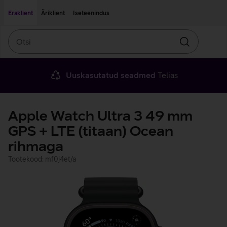
Liigu edasi põhisisu juurde
Ligipääsetavus
Eraklient
Äriklient
Iseteenindus
Otsi
Otsin
Uuskasutatud seadmed
Telias
Apple Watch Ultra 3 49 mm
GPS + LTE (titaan) Ocean
rihmaga
Tootekood: mf0j4et/a