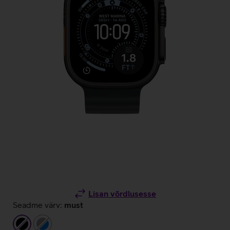
Lisan võrdlusesse
Seadme värv:
must
must
hall/sinine