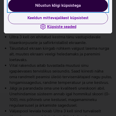
kukkunud. Kell ühendab sind hädaabikeskusega, edastab
Nõustun kõigi küpsistega
dispetšerile su asukoha ja teavitab su hädaabikontakte.
Keeldun mittevajalikest küpsistest
MultiSIMi teenusega saad liituda mugavalt otse kellast.
Vaatan juhendit
Küpsiste seaded
Vasta kõnedele telefoni asukohast hoolimata.
Ultra 3 kell on ehitatud kestma tänu vastupidavale
titaankorpusele ja safiirkristallist ekraanile.
Täiustatud ekraan kiirgab rohkem valgust laiema nurga
alt, muutes ekraani veelgi heledamaks ja paremini
loetavaks.
Vital rakendus aitab tuvastada muutusi sinu
igapäevases tervislikus seisundis. Saad kiiresti näha
oma randmelt peamisi üleöö tervisenäitajaid nagu pulss,
hingamissagedus, randme temperatuur ja une kestvus.
Jälgi ja parandada oma une kvaliteeti uneskoori abil.
Unehindamise süsteem annab igal hommikul skoori (0-
100), mis põhineb une kestusel, magamamineku
regulaarsusel ja ärkamiste sagedusel.
Väljaspool leviala hoiab Ultra 3 kell sind turvaliselt