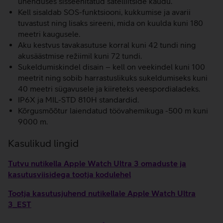
ühenduses sisseehitatud satelliitside kaudu.
Kell sisaldab SOS-funktsiooni, kukkumise ja avarii
tuvastust ning lisaks sireeni, mida on kuulda kuni 180
meetri kaugusele.
Aku kestvus tavakasutuse korral kuni 42 tundi ning
akusäästmise režiimil kuni 72 tundi.
Sukeldumiskindel disain – kell on veekindel kuni 100
meetrit ning sobib harrastuslikuks sukeldumiseks kuni
40 meetri sügavusele ja kiireteks veespordialadeks.
IP6X ja MIL-STD 810H standardid.
Kõrgusmõõtur laiendatud töövahemikuga -500 m kuni
9000 m.
Kasulikud lingid
Tutvu nutikella Apple Watch Ultra 3 omaduste ja
kasutusviisidega tootja kodulehel
Tootja kasutusjuhend nutikellale Apple Watch Ultra
3_EST