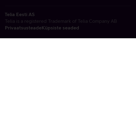
Telia Eesti AS
Telia is a registered Trademark of Telia Company AB
Privaatsusteade
Küpsiste seaded
Vabandame, tekkis
tehniline viga