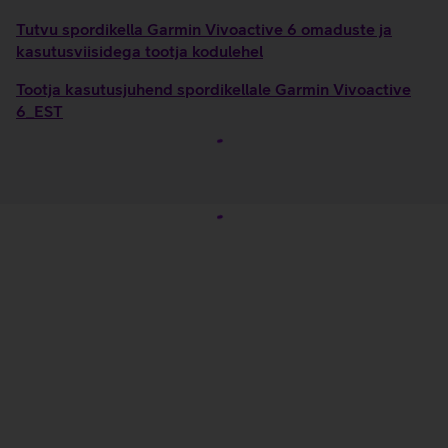
Tutvu spordikella Garmin Vivoactive 6 omaduste ja
kasutusviisidega tootja kodulehel
Tootja kasutusjuhend spordikellale Garmin Vivoactive
6_EST