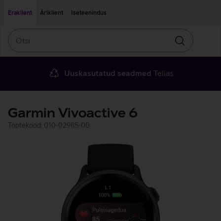
Liigu edasi põhisisu juurde
Ligipääsetavus
Eraklient
Äriklient
Iseteenindus
Otsi
Otsin
Uuskasutatud seadmed
Telias
Garmin Vivoactive 6
Tootekood: 010-02985-00