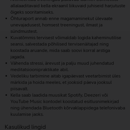
allalaaditavaid kella ekraanil liikuvaid juhiseid harjutuste
õigeks sooritamiseks.
Õhturaport annab enne magamaminekut ülevaate
unevajadusest, homsest treeningust, ilmast ja
sündmustest.
Kuvatõmmis tervisest võimaldab logida kaheminutilise
seansi, salvestada põhilised tervisenäitajad ning
koostada aruande, mida saab soovi korral arstiga
jagada.
Vähenda stressi, ärevust ja palju muud juhendatud
meditatsioonipraktikate abil.
Vedeliku tarbimine aitab igapäevast veetarbimist üles
märkida ja hoida meeles, et jooksid päeva jooksul
piisavalt.
Kella saab laadida muusikat Spotify, Deezeri või
YouTube Music kontodel koostatud esitlusnimekirjad
ning ühendada Bluetooth kõrvaklappidega telefonivaba
kuulamise jaoks.
Kasulikud lingid