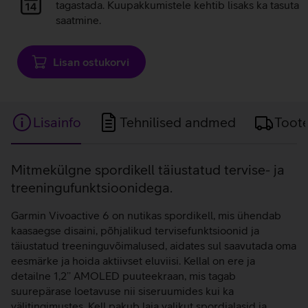
laadimine
tagastada. Kuupakkumistele kehtib lisaks ka tasuta
saatmine.
Lisan ostukorvi
Lisainfo
Tehnilised andmed
Toot
Lisainfo
Mitmekülgne spordikell täiustatud tervise- ja
treeningufunktsioonidega.
Garmin Vivoactive 6 on nutikas spordikell, mis ühendab
kaasaegse disaini, põhjalikud tervisefunktsioonid ja
täiustatud treeninguvõimalused, aidates sul saavutada oma
eesmärke ja hoida aktiivset eluviisi. Kellal on ere ja
detailne 1,2’’ AMOLED puuteekraan, mis tagab
suurepärase loetavuse nii siseruumides kui ka
välitingimustes. Kell pakub laia valikut spordialasid ja