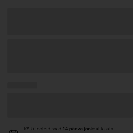
Andmete
laadimine
Kampaania
Andmete
pakkumised:
laadimine
Andmete
Kõiki tooteid saad
14 päeva jooksul
tasuta