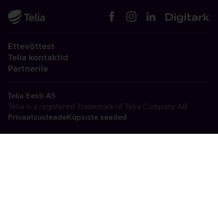
Ettevõttest
Telia kontaktid
Partnerile
Telia Eesti AS
Telia is a registered Trademark of Telia Company AB
Privaatsusteade
Küpsiste seaded