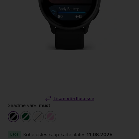
Lisan võrdlusesse
Seadme värv:
must
must
tumeroheline
beež
heleroosa
Kohe ostes kaup kätte alates
11.08.2026
.
Laos