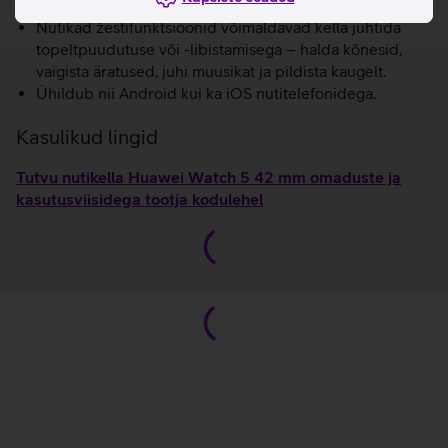
vere hapnikusisaldust mõõta otse sõrmeotsast.
Nutikad žestifunktsioonid võimaldavad kella juhtida
topeltpuudutuse või -libistamisega – halda kõnesid,
vaigista äratused, juhi muusikat ja pildista kaugelt.
Ühildub nii Android kui ka iOS nutitelefonidega.
Kasulikud lingid
Tutvu nutikella Huawei Watch 5 42 mm omaduste ja
kasutusviisidega tootja kodulehel