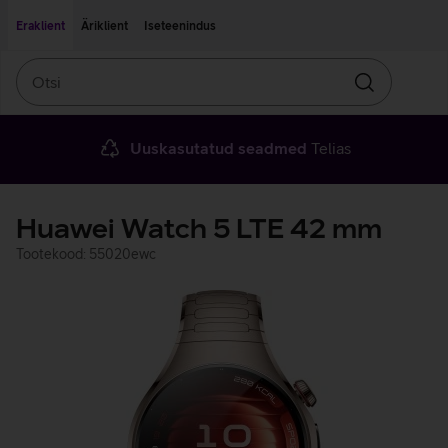
Liigu edasi põhisisu juurde
Ligipääsetavus
Eraklient
Äriklient
Iseteenindus
Otsi
Otsin
Uuskasutatud seadmed
Telias
Huawei Watch 5 LTE 42 mm
Tootekood: 55020ewc