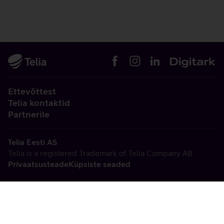
Ettevõttest
Telia kontaktid
Partnerile
Telia Eesti AS
Telia is a registered Trademark of Telia Company AB
Privaatsusteade
Küpsiste seaded