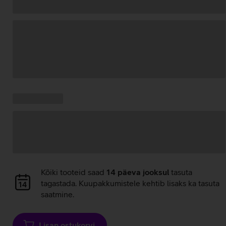
Andmete
laadimine
Kampaania
Andmete
pakkumised:
laadimine
Andmete
Kõiki tooteid saad
14 päeva jooksul
tasuta
laadimine
tagastada. Kuupakkumistele kehtib lisaks ka tasuta
saatmine.
Lisan ostukorvi