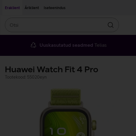
Liigu edasi põhisisu juurde
Ligipääsetavus
Eraklient
Äriklient
Iseteenindus
Otsi
Otsin
Uuskasutatud seadmed
Telias
Huawei Watch Fit 4 Pro
Tootekood: 55020eyn