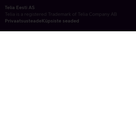
Telia Eesti AS
Telia is a registered Trademark of Telia Company AB
Privaatsusteade
Küpsiste seaded
Vabandame, tekkis
tehniline viga