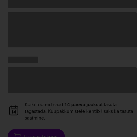
Andmete
laadimine
Kampaania
Andmete
pakkumised:
laadimine
Andmete
Kõiki tooteid saad
14 päeva jooksul
tasuta
laadimine
tagastada. Kuupakkumistele kehtib lisaks ka tasuta
saatmine.
Lisan ostukorvi