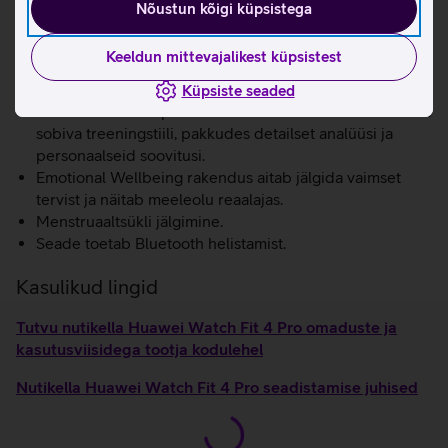
ja pakub ka nõuandeid selle parandamiseks.
Nõustun kõigi küpsistega
Spetsiaalne golfi režiim aitab mängu analüüsida ja
täiustada nii harjutusväljakul kui ka golfirajal.
Keeldun mittevajalikest küpsistest
Kell toetab vabasukeldumise režiimi kuni 40 meetri
sügavuseni.
Küpsiste seaded
Rohkem kui 100 spordirežiimi annavad vabaduse valida
sobiva treeningstiili, pakkudes detailset analüüsi ja
personaalseid soovitusi.
Emotional Wellbeing rakendus aitab jälgida vaimset
tervist ja näitab meeleolu reaalajas.
Menstruaaltsükli jälgimine.
Seade toetab Bluetooth helistamist.
Kasulikud lingid
Tutvu nutikella Huawei Watch Fit 4 Pro omaduste ja
kasutusviisidega tootja kodulehel
Nutikella Huawei Watch Fit 4 Pro seadistamise juhised