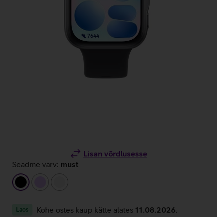
Lisan võrdlusesse
Seadme värv:
must
must
helelilla
valge
Kohe ostes kaup kätte alates
11.08.2026
.
Laos