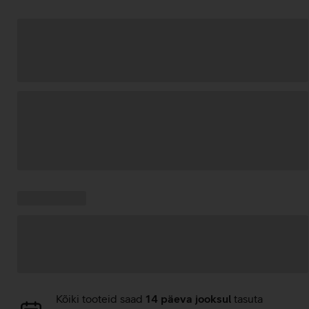
Andmete
laadimine
Kampaania
Andmete
pakkumised:
laadimine
Andmete
Kõiki tooteid saad
14 päeva jooksul
tasuta