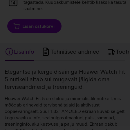
laadimine
tagastada. Kuupakkumistele kehtib lisaks ka tasuta
saatmine.
Lisan ostukorvi
Lisainfo
Tehnilised andmed
Toot
Lisainfo
Elegantse ja kerge disainiga Huawei Watch Fit
5 nutikell aitab sul mugavalt jälgida oma
terviseandmeid ja treeninguid.
Huawei Watch Fit 5 on stiilne ja minimalistlik nutikell, mis
mõõdab erinevaid tervisenäitajaid ja aktiivsust
ööpäevaringselt. Suur 1,82’’ AMOLED ekraan kuvab selgelt
kogu vajaliku info, sealhulgas ilmaolud, pulsi, sammud,
treeninginfo, aku kestvuse ja palju muud. Ekraan pakub