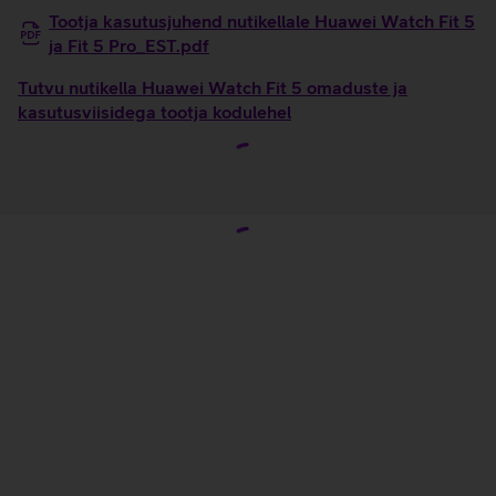
Tootja kasutusjuhend nutikellale Huawei Watch Fit 5
ja Fit 5 Pro_EST.pdf
Tutvu nutikella Huawei Watch Fit 5 omaduste ja
kasutusviisidega tootja kodulehel