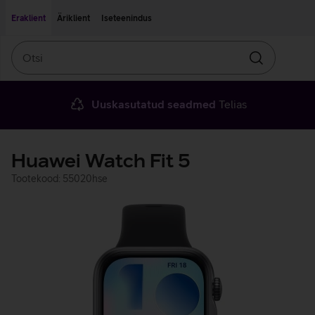
Liigu edasi põhisisu juurde
Ligipääsetavus
Eraklient
Äriklient
Iseteenindus
Otsi
Otsin
Uuskasutatud seadmed
Telias
Huawei Watch Fit 5
Tootekood: 55020hse