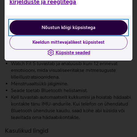
kirjelduste ja reeglitega
parema une ja tõhusamate treeningute suunas.
NB! Nutikella aku kestvus oleneb seadme kasutusest.
Tavakasutuse korral on aku kestvuseks kuni 7 päeva.
Nõustun kõigi küpsistega
Kell registreerib sinu une olekut, analüüsib unekvaliteeti
ja pakub ka nõuandeid selle parandamiseks.
Keeldun mittevajalikest küpsistest
Üle 100 erineva treeningrežiimi, alates joogast ja
jõutrennist kuni ujumise ja veespordialadeni.
Küpsiste seaded
PPG-anduril põhinev südame arütmia analüüs.
Watch Fit 5 tuvastab ja analüüsib kuni 12 erinevat
emotsiooni, mida visualiseeritakse mitmesuguste
lilleillustratsioonidena.
Menstruaaltsükli jälgimine.
Seade toetab Bluetooth helistamist.
Kell tuvastab automaatselt kukkumisi ja hoiatab hädaabi
kontakte tänu IMU-andurile. Kui telefon on ühendatud
Bluetooth ühenduse kaudu, saad kohe abi küsida või
teavitada oma hädaabikontakte.
Kasulikud lingid