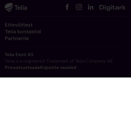
Ettevõttest
Telia kontaktid
Partnerile
Telia Eesti AS
Telia is a registered Trademark of Telia Company AB
Privaatsusteade
Küpsiste seaded