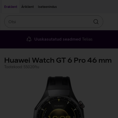
Liigu edasi põhisisu juurde
Ligipääsetavus
Eraklient
Äriklient
Iseteenindus
Otsi
Otsin
Uuskasutatud seadmed
Telias
Huawei Watch GT 6 Pro 46 mm
Tootekood: 55020ftu