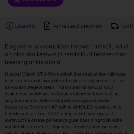
Lisainfo
Tehnilised andmed
Toot
Lisainfo
Elegantne ja vastupidav Huawei nutikell, millel
on pikk aku kestvus ja terviklikud tervise- ning
treeningfunktsioonid.
Huawei Watch GT 6 Pro nutikell ühendab stiilse välimuse
ja vastupidava disaini, olles ideaalne kaaslane nii sise- kui
ka vabaõhutegevusteks. Titaansulamist korpus koos
kvaliteetse safiirklaasiga tagab erakordse tugevuse ja
selguse, muutes kella vastupidavaks igapäevaseks
kasutuseks. Seadme 1,47-tolline AMOLED-ekraan, mille
heledus ulatub kuni 3000 nitini, pakub suurepärast
loetavust ka otsese päikesevalguse käes ning toob esile
iga detaili erakordse selgusega. Tervise jälgimise osas
pakub Huawei Watch GT 6 Pro põhjalikku EKG-analüüsi ja