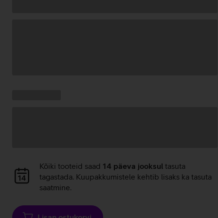
Andmete
laadimine
Kampaania
Andmete
pakkumised:
laadimine
Andmete
Kõiki tooteid saad
14 päeva jooksul
tasuta
laadimine
tagastada. Kuupakkumistele kehtib lisaks ka tasuta
saatmine.
Lisan ostukorvi