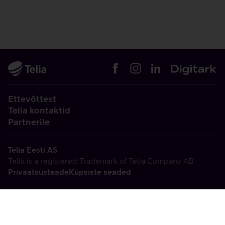
Ettevõttest
Telia kontaktid
Partnerile
Telia Eesti AS
Telia is a registered Trademark of Telia Company AB
Privaatsusteade
Küpsiste seaded