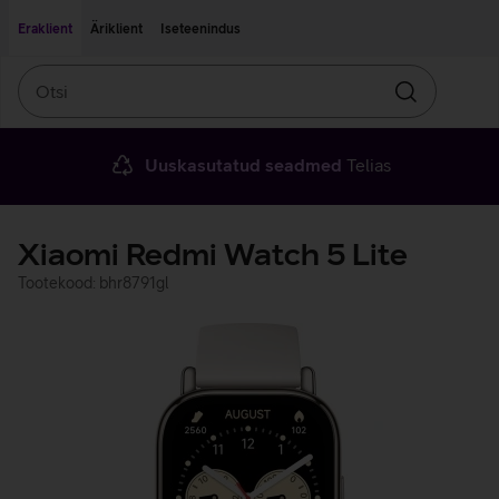
Liigu edasi põhisisu juurde
Ligipääsetavus
Eraklient
Äriklient
Iseteenindus
Otsi
Otsin
Uuskasutatud seadmed
Telias
Xiaomi Redmi Watch 5 Lite
Tootekood: bhr8791gl