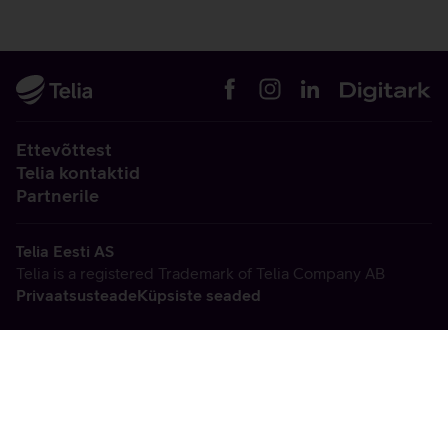
Ettevõttest
Telia kontaktid
Partnerile
Telia Eesti AS
Telia is a registered Trademark of Telia Company AB
Privaatsusteade
Küpsiste seaded