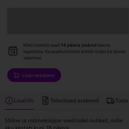
Andmete
laadimine
Andmete
Kõiki tooteid saad
14 päeva jooksul
tasuta
laadimine
tagastada. Kuupakkumistele kehtib lisaks ka tasuta
saatmine.
Lisan ostukorvi
Lisainfo
Tehnilised andmed
Toot
Lisainfo
Stiilne ja mitmekülgne veekindel nutikell, mille
aku kestab kuni 18 päeva.