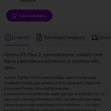
saatmine.
Lisan ostukorvi
Lisainfo
Tehnilised andmed
Toot
Lisainfo
Xplora X6 Play 2. generatsiooni nutikell toob
lapse päevadesse põnevust ja vanema ellu
rahu.
Xplora X6Play (2025) lastekellaga saad oma lapsega
mugavalt ühenduses püsida ja tema asukohal vajadusel
silma peal hoida. Tänu kombineeritud
positsioneerimisüsteemile saad igal ajal veenduda, kus su
laps asub, temaga ühendust võtta või talle sõnumi saata.
Rakenduses saab seadistada ka turvatsoone – kui laps
turvatsoonist lahkub, saavad lapsevanemad teavituse.