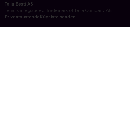
Telia Eesti AS
Telia is a registered Trademark of Telia Company AB
Privaatsusteade
Küpsiste seaded
Vabandame, tekkis
tehniline viga
tx:undefined:ut:null