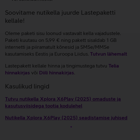
Soovitame nutikella juurde Lastepaketti
kellale!
Oleme paketi sisu loonud vastavalt kella vajadustele.
Paketi kuutasu on 5,99 € ning pakett sisaldab 1 GB
internetti ja piiramatult kõnesid ja SMSe/MMSe
kasutamiseks Eestis ja Euroopa Liidus.
Tutvun lähemalt
Lastepakett kellale hinna ja tingimustega tutvu
Telia
hinnakirjas
või
Diili hinnakirjas
.
Kasulikud lingid
Tutvu nutikella Xplora X6Play (2025) omaduste ja
kasutusviisidega tootja kodulehel
Nutikella Xplora X6Play (2025) seadistamise juhised