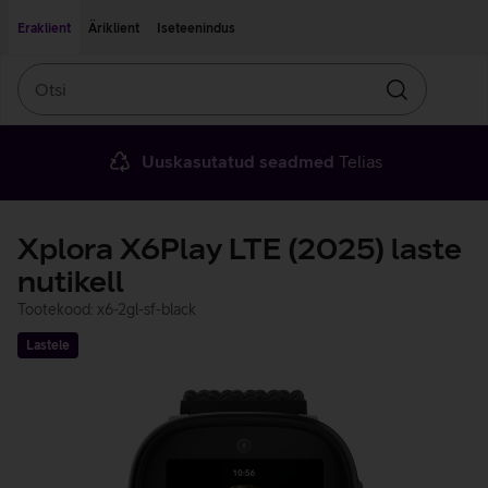
Liigu edasi põhisisu juurde
Ligipääsetavus
Eraklient
Äriklient
Iseteenindus
Otsi
Otsin
Uuskasutatud seadmed
Telias
Xplora X6Play LTE (2025) laste
nutikell
Tootekood: x6-2gl-sf-black
Lastele