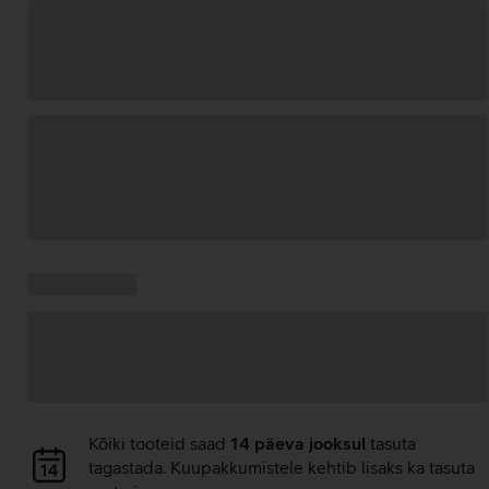
Andmete
laadimine
Kampaania
Andmete
pakkumised:
laadimine
Andmete
Kõiki tooteid saad
14 päeva jooksul
tasuta
laadimine
tagastada. Kuupakkumistele kehtib lisaks ka tasuta