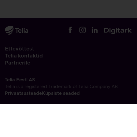
Ettevõttest
Telia kontaktid
Partnerile
Telia Eesti AS
Telia is a registered Trademark of Telia Company AB
Privaatsusteade
Küpsiste seaded