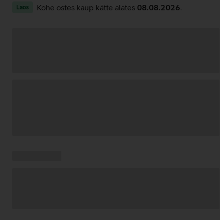
Kohe ostes kaup kätte alates
08.08.2026
.
Laos
Andmete
laadimine
Kampaania
Andmete
pakkumised:
laadimine