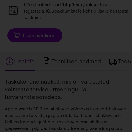
Andmete
Kõiki tooteid saad
14 päeva jooksul
tasuta
laadimine
tagastada. Kuupakkumistele kehtib lisaks ka tasuta
saatmine.
Lisan ostukorvi
Lisainfo
Tehnilised andmed
Toot
Lisainfo
Taskukohane nutikell, mis on varustatud
võimsate tervise-, treeningu- ja
turvafunktsioonidega.
Apple Watch SE 3 kellal olevad võimekad sensorid aitavad
mõista sinu tervist ja jälgida detailselt füüsilist aktiivsust.
Kell on loodud igaühele, kes soovib oma aktiivsust
igapäevaselt jälgida. Täiustatud treeningrakendus pakub