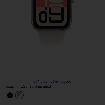
Lisan võrdlusesse
Seadme värv:
kuldne/beež
must
kuldne/beež