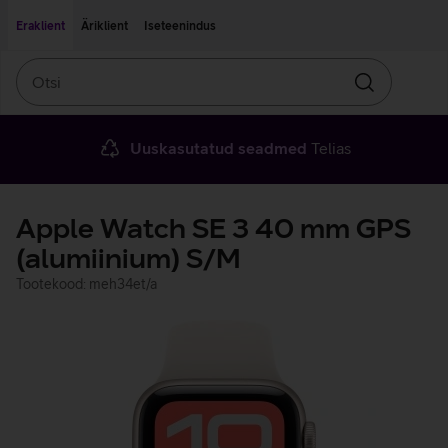
Liigu edasi põhisisu juurde
Ligipääsetavus
Eraklient
Äriklient
Iseteenindus
Otsi
Otsin
Uuskasutatud seadmed
Telias
Apple Watch SE 3 40 mm GPS
(alumiinium) S/M
Tootekood: meh34et/a