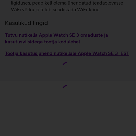
ligiduses, peab kell olema ühendatud teadaolevasse
WiFi võrku ja tuleb seadistada WiFi-kõne.
Kasulikud lingid
Tutvu nutikella Apple Watch SE 3 omaduste ja
kasutusviisidega tootja kodulehel
Tootja kasutusjuhend nutikellale Apple Watch SE 3_EST