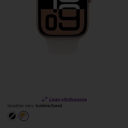
Lisan võrdlusesse
Seadme värv:
kuldne/beež
must
kuldne/beež