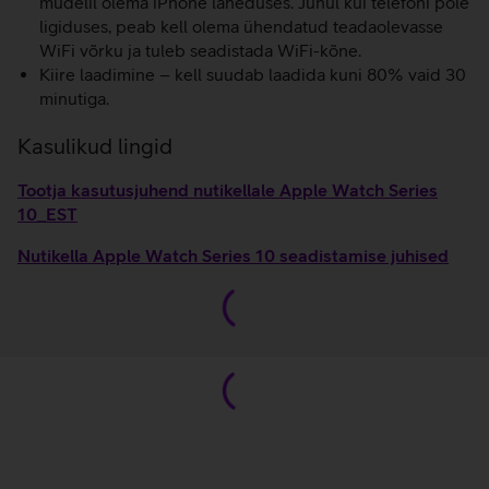
mudelil olema iPhone läheduses. Juhul kui telefoni pole
ligiduses, peab kell olema ühendatud teadaolevasse
WiFi võrku ja tuleb seadistada WiFi-kõne.
Kiire laadimine – kell suudab laadida kuni 80% vaid 30
minutiga.
Kasulikud lingid
Tootja kasutusjuhend nutikellale Apple Watch Series
10_EST
Nutikella Apple Watch Series 10 seadistamise juhised