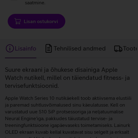
saatmine.
Lisan ostukorvi
Lisainfo
Tehnilised andmed
Toot
Lisainfo
Suure ekraani ja õhukese disainiga Apple
Watch nutikell, millel on täiendatud fitness- ja
tervisefunktsioonid.
Apple Watch Series 10 nutikäekell toob aktiivsema elustiili
ja paremad suhtlusvõimalused sinu käeulatusse. Kell on
varustatud uue S10 SiP protsessoriga ja neljatuumalise
Neural Engine'iga, pakkudes täiustatud tervise- ja
treeningfunktsioone igapäevaseks toimetamiseks. Lainurk
OLED ekraan kuvab kellal kuvatavat sisu selgelt ja erksalt