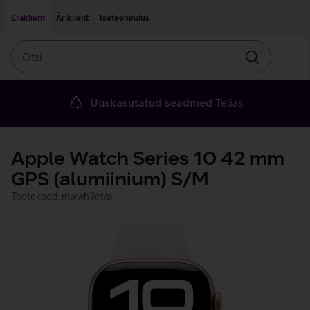
Liigu edasi põhisisu juurde
Ligipääsetavus
Eraklient
Äriklient
Iseteenindus
Otsi
Otsin
Uuskasutatud seadmed
Telias
Apple Watch Series 10 42 mm
GPS (alumiinium) S/M
Tootekood: mwwh3et/a