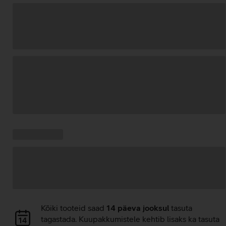
Andmete
laadimine
Kampaania
Andmete
pakkumised:
laadimine
Andmete
Kõiki tooteid saad
14 päeva jooksul
tasuta
laadimine
tagastada. Kuupakkumistele kehtib lisaks ka tasuta