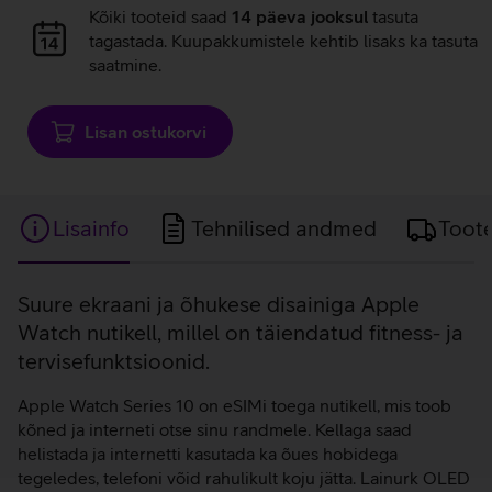
Andmete
Kõiki tooteid saad
14 päeva jooksul
tasuta
laadimine
tagastada. Kuupakkumistele kehtib lisaks ka tasuta
saatmine.
Lisan ostukorvi
Lisainfo
Tehnilised andmed
Toot
Lisainfo
Suure ekraani ja õhukese disainiga Apple
Watch nutikell, millel on täiendatud fitness- ja
tervisefunktsioonid.
Apple Watch Series 10 on eSIMi toega nutikell, mis toob
kõned ja interneti otse sinu randmele. Kellaga saad
helistada ja internetti kasutada ka õues hobidega
tegeledes, telefoni võid rahulikult koju jätta. Lainurk OLED