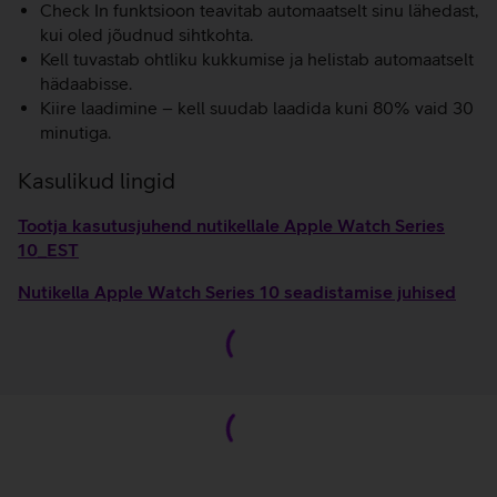
Check In funktsioon teavitab automaatselt sinu lähedast,
kui oled jõudnud sihtkohta.
Kell tuvastab ohtliku kukkumise ja helistab automaatselt
hädaabisse.
Kiire laadimine – kell suudab laadida kuni 80% vaid 30
minutiga.
Kasulikud lingid
Tootja kasutusjuhend nutikellale Apple Watch Series
10_EST
Nutikella Apple Watch Series 10 seadistamise juhised