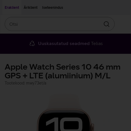
Liigu edasi põhisisu juurde
Ligipääsetavus
Eraklient
Äriklient
Iseteenindus
Otsi
Otsin
Uuskasutatud seadmed
Telias
Apple Watch Series 10 46 mm
GPS + LTE (alumiinium) M/L
Tootekood: mwy73et/a