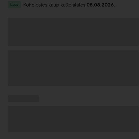
Kohe ostes kaup kätte alates
08.08.2026
.
Laos
Andmete
laadimine
Kampaania
Andmete
pakkumised:
laadimine