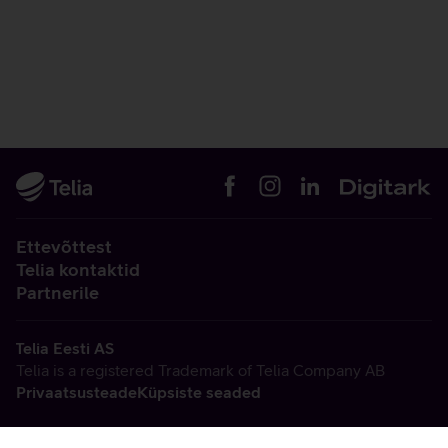
Ettevõttest
Telia kontaktid
Partnerile
Telia Eesti AS
Telia is a registered Trademark of Telia Company AB
Privaatsusteade
Küpsiste seaded