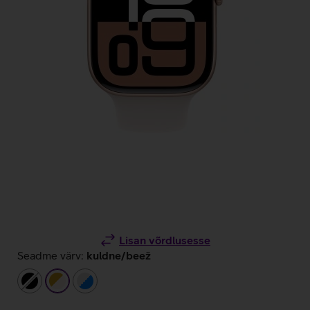
Lisan võrdlusesse
Seadme värv:
kuldne/beež
must
kuldne/beež
hõbedane/sinine