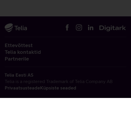
Ettevõttest
Telia kontaktid
Partnerile
Telia Eesti AS
Telia is a registered Trademark of Telia Company AB
Privaatsusteade
Küpsiste seaded