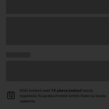
Andmete
laadimine
Kampaania
Andmete
pakkumised:
laadimine
Andmete
Kõiki tooteid saad
14 päeva jooksul
tasuta
laadimine
tagastada. Kuupakkumistele kehtib lisaks ka tasuta
saatmine.