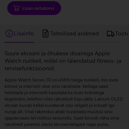
Lisan ostukorvi
Lisainfo
Tehnilised andmed
Toot
Lisainfo
Suure ekraani ja õhukese disainiga Apple
Watch nutikell, millel on täiendatud fitness- ja
tervisefunktsioonid.
Apple Watch Series 10 on eSIMi toega nutikell, mis toob
kõned ja interneti otse sinu randmele. Kellaga saad
helistada ja internetti kasutada ka õues hobidega
tegeledes, telefoni võid rahulikult koju jätta. Lainurk OLED
ekraan kuvab kellal kuvatavat sisu selgelt ja erksalt iga
nurga alt. Vital rakendus aitab tuvastada muutusi sinu
igapäevases tervislikus seisundis. Saad kiiresti näha oma
randmelt peamisi üleöö tervisenäitajaid nagu pulss,