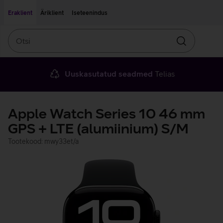
Liigu edasi põhisisu juurde
Ligipääsetavus
Eraklient
Äriklient
Iseteenindus
Otsi
Otsin
Uuskasutatud seadmed
Telias
Apple Watch Series 10 46 mm
GPS + LTE (alumiinium) S/M
Tootekood: mwy33et/a