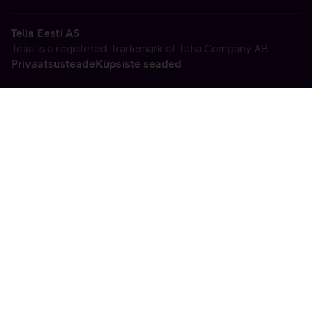
Telia Eesti AS
Telia is a registered Trademark of Telia Company AB
Privaatsusteade
Küpsiste seaded
Vabandame, tekkis
tehniline viga