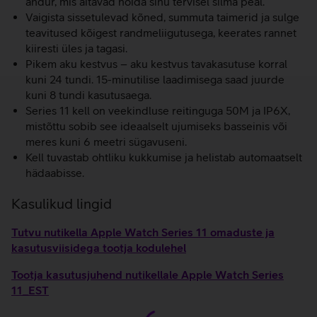
andur, mis aitavad hoida sinu tervisel silma peal.
Vaigista sissetulevad kõned, summuta taimerid ja sulge
teavitused kõigest randmeliigutusega, keerates rannet
kiiresti üles ja tagasi.
Pikem aku kestvus – aku kestvus tavakasutuse korral
kuni 24 tundi. 15-minutilise laadimisega saad juurde
kuni 8 tundi kasutusaega.
Series 11 kell on veekindluse reitinguga 50M ja IP6X,
mistõttu sobib see ideaalselt ujumiseks basseinis või
meres kuni 6 meetri sügavuseni.
Kell tuvastab ohtliku kukkumise ja helistab automaatselt
hädaabisse.
Kasulikud lingid
Tutvu nutikella Apple Watch Series 11 omaduste ja
kasutusviisidega tootja kodulehel
Tootja kasutusjuhend nutikellale Apple Watch Series
11_EST