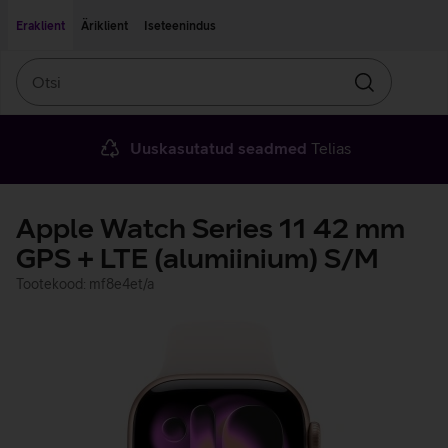
Liigu edasi põhisisu juurde
Ligipääsetavus
Eraklient
Äriklient
Iseteenindus
Otsi
Otsin
Uuskasutatud seadmed
Telias
Apple Watch Series 11 42 mm
GPS + LTE (alumiinium) S/M
Tootekood: mf8e4et/a