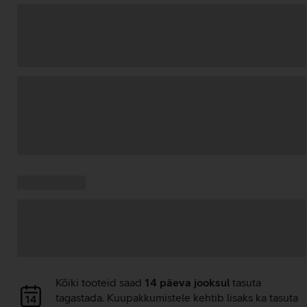
Andmete
laadimine
Kampaania
Andmete
pakkumised:
laadimine
Andmete
Kõiki tooteid saad
14 päeva jooksul
tasuta
laadimine
tagastada. Kuupakkumistele kehtib lisaks ka tasuta