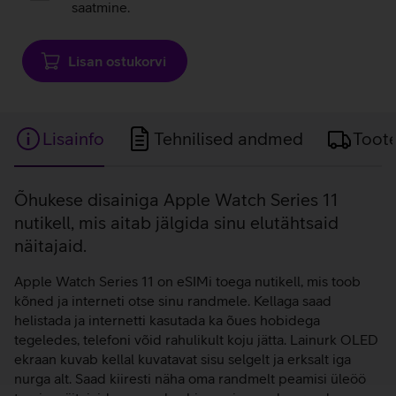
saatmine.
Lisan ostukorvi
Lisainfo
Tehnilised andmed
Toot
Lisainfo
Õhukese disainiga Apple Watch Series 11
nutikell, mis aitab jälgida sinu elutähtsaid
näitajaid.
Apple Watch Series 11 on eSIMi toega nutikell, mis toob
kõned ja interneti otse sinu randmele. Kellaga saad
helistada ja internetti kasutada ka õues hobidega
tegeledes, telefoni võid rahulikult koju jätta. Lainurk OLED
ekraan kuvab kellal kuvatavat sisu selgelt ja erksalt iga
nurga alt. Saad kiiresti näha oma randmelt peamisi üleöö