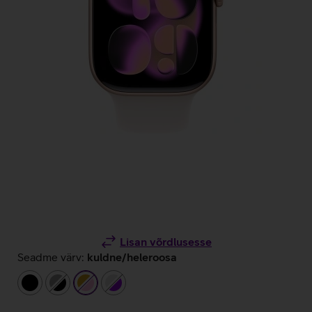
Lisan võrdlusesse
Seadme värv:
kuldne/heleroosa
must
hall/must
kuldne/heleroosa
hõbedane/lilla