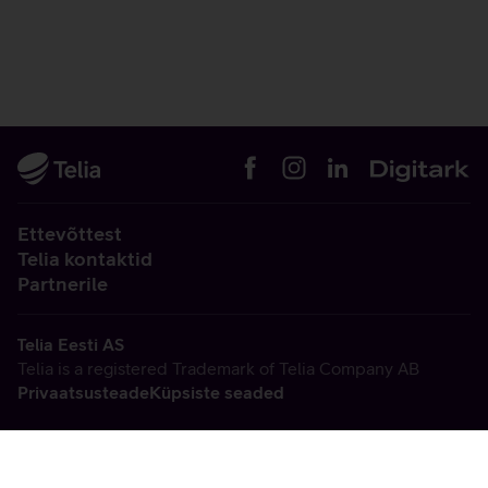
Ettevõttest
Telia kontaktid
Partnerile
Telia Eesti AS
Telia is a registered Trademark of Telia Company AB
Privaatsusteade
Küpsiste seaded