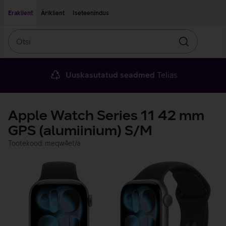
Liigu edasi põhisisu juurde
Ligipääsetavus
Eraklient
Äriklient
Iseteenindus
Otsi
Otsin
Uuskasutatud seadmed
Telias
Apple Watch Series 11 42 mm
GPS (alumiinium) S/M
Tootekood: meqw4et/a