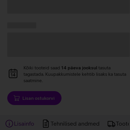
Andmete
laadimine
Kampaania
Andmete
pakkumised:
laadimine
Andmete
Kõiki tooteid saad
14 päeva jooksul
tasuta
laadimine
tagastada. Kuupakkumistele kehtib lisaks ka tasuta
saatmine.
Lisan ostukorvi
Lisainfo
Tehnilised andmed
Toot