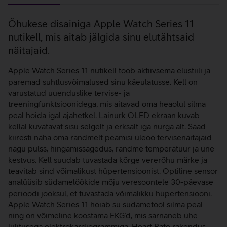
Lisainfo
Õhukese disainiga Apple Watch Series 11
nutikell, mis aitab jälgida sinu elutähtsaid
näitajaid.
Apple Watch Series 11 nutikell toob aktiivsema elustiili ja
paremad suhtlusvõimalused sinu käeulatusse. Kell on
varustatud uuenduslike tervise- ja
treeningfunktsioonidega, mis aitavad oma heaolul silma
peal hoida igal ajahetkel. Lainurk OLED ekraan kuvab
kellal kuvatavat sisu selgelt ja erksalt iga nurga alt. Saad
kiiresti näha oma randmelt peamisi üleöö tervisenäitajaid
nagu pulss, hingamissagedus, randme temperatuur ja une
kestvus. Kell suudab tuvastada kõrge vererõhu märke ja
teavitab sind võimalikust hüpertensioonist. Optiline sensor
analüüsib südamelöökide mõju veresoontele 30-päevase
perioodi jooksul, et tuvastada võimalikku hüpertensiooni.
Apple Watch Series 11 hoiab su südametööl silma peal
ning on võimeline koostama EKG’d, mis sarnaneb ühe
lülitusega elektrokardiogrammiga. Heart Rate rakendus