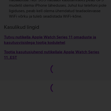
mudelil olema iPhone läheduses. Juhul kui telefoni pole
ligiduses, peab kell olema ühendatud teadaolevasse
WiFi võrku ja tuleb seadistada WiFi-kõne.
Kasulikud lingid
Tutvu nutikella Apple Watch Series 11 omaduste ja
kasutusviisidega tootja kodulehel
Tootja kasutusjuhend nutikellale Apple Watch Series
11_EST