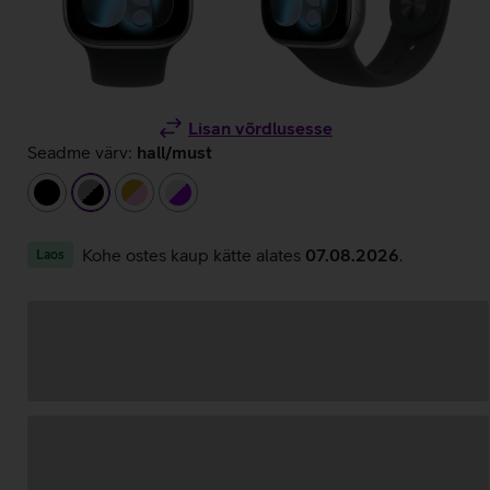
Lisan võrdlusesse
Seadme värv:
hall/must
must
hall/must
kuldne/heleroosa
hõbedane/lilla
Kohe ostes kaup kätte alates
07.08.2026
.
Laos