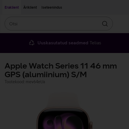
Liigu edasi põhisisu juurde
Ligipääsetavus
Eraklient
Äriklient
Iseteenindus
Otsi
Otsin
Uuskasutatud seadmed
Telias
Apple Watch Series 11 46 mm
GPS (alumiinium) S/M
Tootekood: mev64et/a