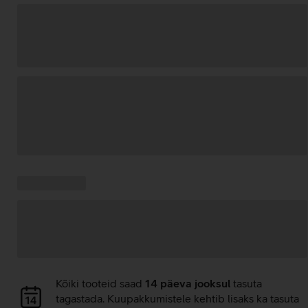
Andmete
laadimine
Kampaania
Andmete
pakkumised:
laadimine
Andmete
Kõiki tooteid saad
14 päeva jooksul
tasuta
laadimine
tagastada. Kuupakkumistele kehtib lisaks ka tasuta