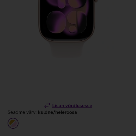
Lisan võrdlusesse
Seadme värv:
kuldne/heleroosa
kuldne/heleroosa