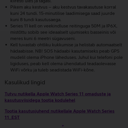
kiiresti üles ja tagasi.
Pikem aku kestvus – aku kestvus tavakasutuse korral
kuni 24 tundi. 15-minutilise laadimisega saad juurde
kuni 8 tundi kasutusaega.
Series 11 kell on veekindluse reitinguga 50M ja IP6X,
mistõttu sobib see ideaalselt ujumiseks basseinis või
meres kuni 6 meetri sügavuseni.
Kell tuvastab ohtliku kukkumise ja helistab automaatselt
hädaabisse. NB! SOS hädaabi kasutamiseks peab GPS
mudelil olema iPhone läheduses. Juhul kui telefoni pole
ligiduses, peab kell olema ühendatud teadaolevasse
WiFi võrku ja tuleb seadistada WiFi-kõne.
Kasulikud lingid
Tutvu nutikella Apple Watch Series 11 omaduste ja
kasutusviisidega tootja kodulehel
Tootja kasutusjuhend nutikellale Apple Watch Series
11_EST