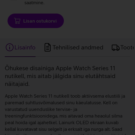
saatmine.
Lisan ostukorvi
Lisainfo
Tehnilised andmed
Toot
Lisainfo
Õhukese disainiga Apple Watch Series 11
nutikell, mis aitab jälgida sinu elutähtsaid
näitajaid.
Apple Watch Series 11 nutikell toob aktiivsema elustiili ja
paremad suhtlusvõimalused sinu käeulatusse. Kell on
varustatud uuenduslike tervise- ja
treeningfunktsioonidega, mis aitavad oma heaolul silma
peal hoida igal ajahetkel. Lainurk OLED ekraan kuvab
kellal kuvatavat sisu selgelt ja erksalt iga nurga alt. Saad