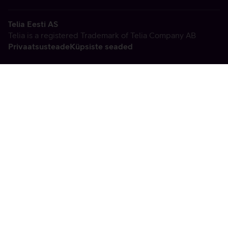
Telia Eesti AS
Telia is a registered Trademark of Telia Company AB
Privaatsusteade
Küpsiste seaded
Vabandame, tekkis
tehniline viga