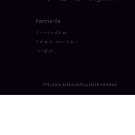
Partnerile
Sideettevõtjale
Ehitajale, arendajale
Tarnijale
Privaatsusteade
Küpsiste seaded