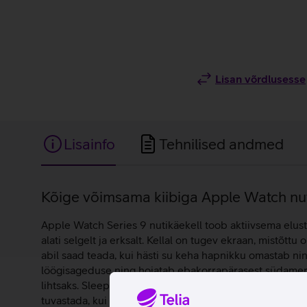
Lisan võrdlusesse
Lisainfo
Tehnilised andmed
Lisainfo
Kõige võimsama kiibiga Apple Watch nut
Apple Watch Series 9 nutikäekell toob aktiivsema elusti
alati selgelt ja erksalt. Kellal on tugev ekraan, mistõ
abil saad teada, kui hästi su keha hapnikku omastab ni
löögisageduse ning hoiatab ebakorrapärasest südamerüt
lihtsaks. Sleep rakendus aitab sul minna magama iga p
tuvastada, kui oled sattunud raskesse autoõnnetusse. 