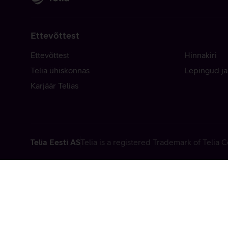
Ettevõttest
Ettevõttest
Hinnakiri
Telia ühiskonnas
Lepingud ja
Karjäär Telias
Telia Eesti AS
Telia is a registered Trademark of Telia