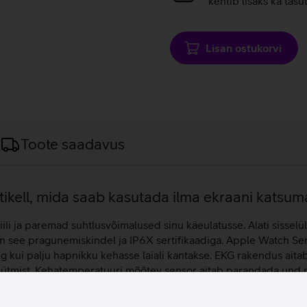
kehtib lisaks ka tasu
Lisan ostukorvi
Toote saadavus
ikell, mida saab kasutada ilma ekraani katsum
ili ja paremad suhtlusvõimalused sinu käeulatusse. Alati sisselül
ttu on see pragunemiskindel ja IP6X sertifikaadiga. Apple Watch S
ng kui palju hapnikku kehasse laiali kantakse. EKG rakendus ait
mist. Kehatemperatuuri mõõtev sensor aitab parandada und ning
äev samal ajal ja jälgida oma magamisharjumusi ööst öösse, et l
Kell ühendab sind automaatselt hädaabikeskusega, edastades dis