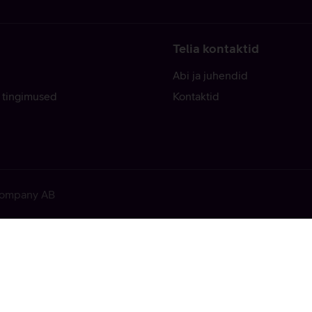
Telia kontaktid
Abi ja juhendid
 tingimused
Kontaktid
 Company AB