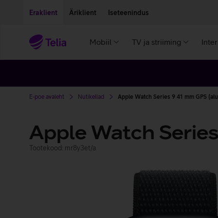
Liigu edasi põhisisu juurde
Ligipääsetavus
Eraklient
Äriklient
Iseteenindus
Mobiil
TV ja striiming
Inte
E-poe avaleht
Nutikellad
Apple Watch Series 9 41 mm GPS (al
Apple Watch Series
Tootekood: mr8y3et/a