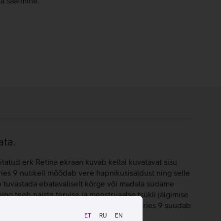
ta saatmine.
ata.
itatud erk Retina ekraan kuvab kellal kuvatavat sisu
eries 9 nutikell mõõdab vere hapnikusisaldust ning selle
ab tuvastada ebatavaliselt kõrge või madala südame
 teeb naiste tervise ja menstruaalse tsükli jälgimise
uua endale õige unerutiin. Apple Watch Series 9 suudab
petšerile su asukoha ning teavitades su
ET
RU
EN