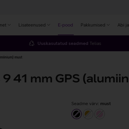
rnet
Lisateenused
E-pood
Pakkumised
Abi j
Uuskasutatud seadmed
Telias
umiinium) must
 9 41 mm GPS (alumii
Seadme värv:
must
must
kuldne/beež
heleroosa