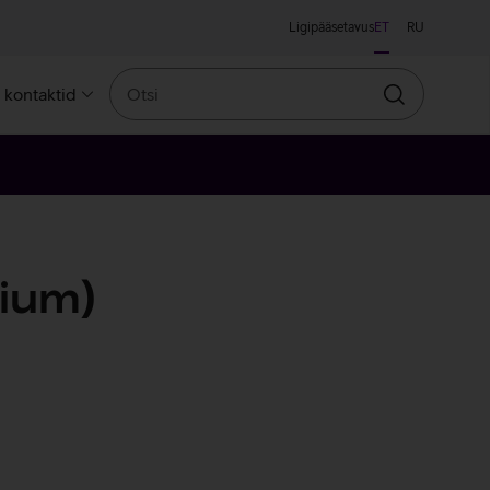
Ligipääsetavus
ET
RU
Otsi
a kontaktid
Otsin
nium)