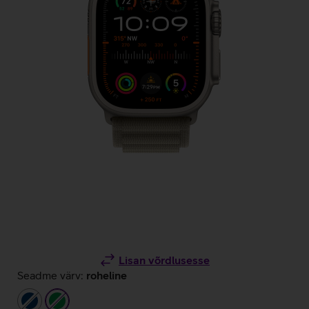
Lisan võrdlusesse
Seadme värv:
roheline
tumesinine
roheline