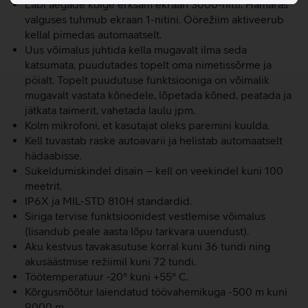
Läbi aegade kõige erksam ekraan 3000-nitti. Hämaras
valguses tuhmub ekraan 1-nitini. Öörežiim aktiveerub
kellal pimedas automaatselt.
Uus võimalus juhtida kella mugavalt ilma seda
katsumata, puudutades topelt oma nimetissõrme ja
pöialt. Topelt puudutuse funktsiooniga on võimalik
mugavalt vastata kõnedele, lõpetada kõned, peatada ja
jätkata taimerit, vahetada laulu jpm.
Kolm mikrofoni, et kasutajat oleks paremini kuulda.
Kell tuvastab raske autoavarii ja helistab automaatselt
hädaabisse.
Sukeldumiskindel disain – kell on veekindel kuni 100
meetrit.
IP6X ja MIL-STD 810H standardid.
Siriga tervise funktsioonidest vestlemise võimalus
(lisandub peale aasta lõpu tarkvara uuendust).
Aku kestvus tavakasutuse korral kuni 36 tundi ning
akusäästmise režiimil kuni 72 tundi.
Töötemperatuur -20° kuni +55° C.
Kõrgusmõõtur laiendatud töövahemikuga -500 m kuni
9000 m.