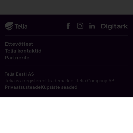
Ettevõttest
Telia kontaktid
Partnerile
Telia Eesti AS
Telia is a registered Trademark of Telia Company AB
Privaatsusteade
Küpsiste seaded