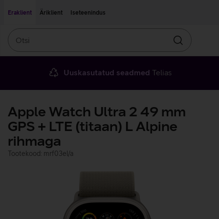
Liigu edasi põhisisu juurde
Ligipääsetavus
Eraklient
Äriklient
Iseteenindus
Otsi
Otsin
Uuskasutatud seadmed
Telias
Apple Watch Ultra 2 49 mm
GPS + LTE (titaan) L Alpine
rihmaga
Tootekood: mrf03el/a