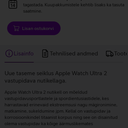
laadimine
tagastada. Kuupakkumistele kehtib lisaks ka tasuta
saatmine.
Lisan ostukorvi
Lisainfo
Tehnilised andmed
Toot
Lisainfo
Uue taseme seiklus Apple Watch Ultra 2
vastupidava nutikellaga.
Apple Watch Ultra 2 nutikell on mõeldud
vastupidavusportlastele ja spordientusiastidele, kes
harrastavad erinevaid ekstreemsusi nagu mägironimine,
matkamine, sukeldumine jpm. Kellal on vastupidav ja
korrosioonikindel titaanist korpus ning see on disainitud
olema vastupidav ka kõige äärmuslikemates