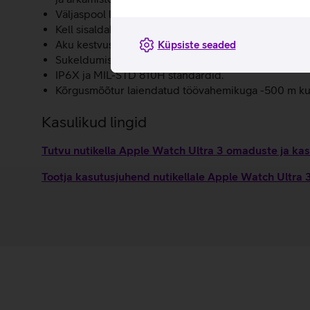
Väljaspool leviala hoiab Ultra 3 kell sind turvaliselt
Kell sisaldab SOS-funktsiooni, kukkumise ja avarii tu
Aku kestvus tavakasutuse korral kuni 42 tundi ning a
Küpsiste seaded
Sukeldumiskindel disain – kell on veekindel kuni 10
IP6X ja MIL-STD 810H standardid.
Kõrgusmõõtur laiendatud töövahemikuga -500 m ku
Kasulikud lingid
Tutvu nutikella Apple Watch Ultra 3 omaduste ja kas
Tootja kasutusjuhend nutikellale Apple Watch Ultra