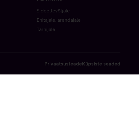
Sideettevõtjale
Ehitajale, arendajale
Tarnijale
Privaatsusteade
Küpsiste seaded