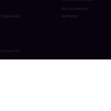
Abi ja juhendid
 tingimused
Kontaktid
 Company AB