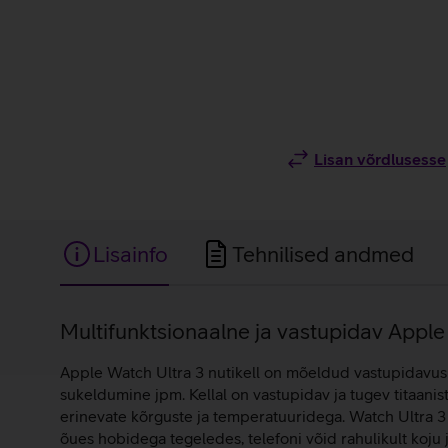
Lisan võrdlusesse
Lisainfo
Tehnilised andmed
Lisainfo
Multifunktsionaalne ja vastupidav Apple
Apple Watch Ultra 3 nutikell on mõeldud vastupidavusp
sukeldumine jpm. Kellal on vastupidav ja tugev titaani
erinevate kõrguste ja temperatuuridega. Watch Ultra 3 o
õues hobidega tegeledes, telefoni võid rahulikult koju 