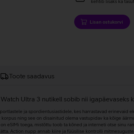
laadimine
kehtib lisaks ka tasu
Lisan ostukorvi
Toote saadavus
 Watch Ultra 3 nutikell sobib nii igapäevaseks
ortlastele ja spordientusiastidele, kes harrastavad erinevaid 
st korpus ning see on disainitud olema vastupidav ka kõige äärm
n eSIMi toega, mistõttu toob ta kõned ja interneti otse sinu ran
jätta. Action nupp annab kiire ja füüsilise kontrolli mitmesugus