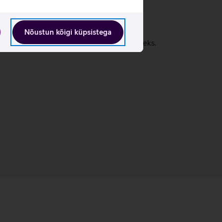
usele.
Nõustun kõigi küpsistega
tri sügavusele ja kiireteks veespordialadeks.