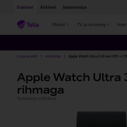
Liigu edasi põhisisu juurde
Ligipääsetavus
Eraklient
Äriklient
Iseteenindus
Mobiil
TV ja striiming
Inte
E-poe avaleht
Nutikellad
Apple Watch Ultra 3 49 mm GPS + LTE 
Apple Watch Ultra 
rihmaga
Tootekood: mf0v4et/a