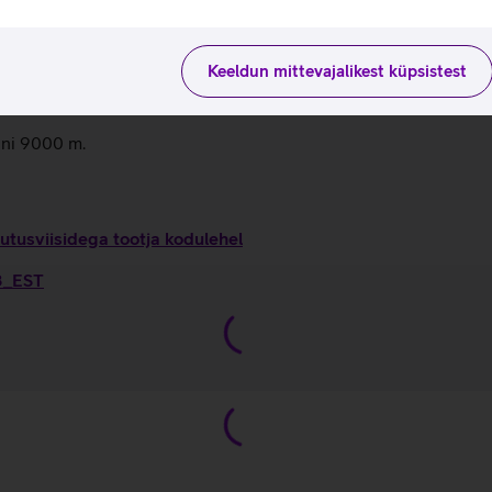
 ühenduses sisseehitatud satelliitside kaudu.
vastust ning lisaks sireeni, mida on kuulda kuni 180 meetri kaug
kusäästmise režiimil kuni 72 tundi.
Keeldun mittevajalikest küpsistest
0 meetrit ning sobib harrastuslikuks sukeldumiseks kuni 40 mee
ni 9000 m.
utusviisidega tootja kodulehel
 3_EST