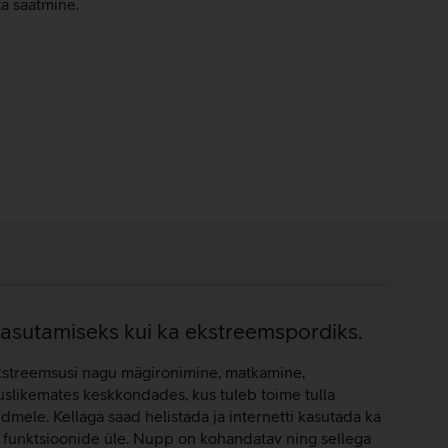
ta saatmine.
 kasutamiseks kui ka ekstreemspordiks.
ekstreemsusi nagu mägironimine, matkamine,
uslikemates keskkondades, kus tuleb toime tulla
dmele. Kellaga saad helistada ja internetti kasutada ka
te funktsioonide üle. Nupp on kohandatav ning sellega