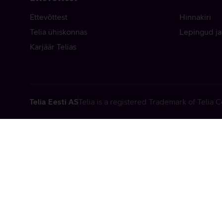
Ettevõttest
Hinnakiri
Telia ühiskonnas
Lepingud ja
Karjäär Telias
Telia Eesti AS
Telia is a registered Trademark of Telia