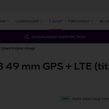
rnet
Lisateenused
E-pood
Pakkumised
Abi j
Uuskasutatud seadmed
Telias
(titaan) M Alpine rihmaga
3 49 mm GPS + LTE (tit
Kohe ostes kaup kätt
Laos