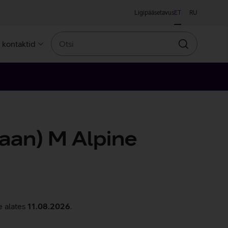
Ligipääsetavus
ET
RU
Otsi
a kontaktid
Otsin
aan) M Alpine
e alates
11.08.2026
.