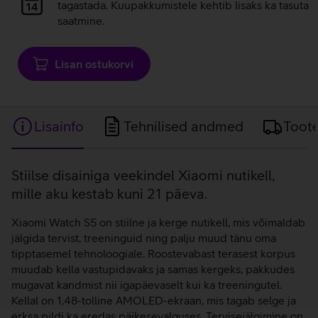
laadimine
tagastada. Kuupakkumistele kehtib lisaks ka tasuta
saatmine.
Lisan ostukorvi
Lisainfo
Tehnilised andmed
Toot
Lisainfo
Stiilse disainiga veekindel Xiaomi nutikell,
mille aku kestab kuni 21 päeva.
Xiaomi Watch S5 on stiilne ja kerge nutikell, mis võimaldab
jälgida tervist, treeninguid ning palju muud tänu oma
tipptasemel tehnoloogiale. Roostevabast terasest korpus
muudab kella vastupidavaks ja samas kergeks, pakkudes
mugavat kandmist nii igapäevaselt kui ka treeningutel.
Kellal on 1,48-tolline AMOLED-ekraan, mis tagab selge ja
erksa pildi ka eredas päikesevalguses. Tervisejälgimine on