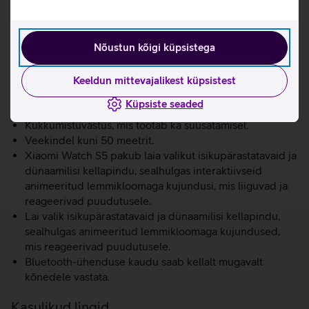
Üle 150 erineva treeningrežiimi, sealhulgas
professionaalne suusatamise režiim.
Bluetoothi pulsiedastus võimaldab pulsisagedust
Nõustun kõigi küpsistega
jagada otse rattakompuutriga, muutes treeningu
täpsemaks ja professionaalsemaks.
Menstruaaltsükli jälgimine.
Keeldun mittevajalikest küpsistest
Kogu päeva stressitaseme jälgimine.
Küpsiste seaded
Juhendatud hingamisharjutused.
Kukkumistuvastus, mis töötab ka suusatamisel.
Veekindel kuni 50 meetrit.
Xiaomi Watch S5 pakub laia valikut isikupärastatavaid ja
dünaamilisi kellapindu, sealhulgas interaktiivseid
animeeritud lemmikloomaga kujundusi, mis liiguvad ja
reageerivad puudutusele.
Lai valik isikupärastatavaid ja dünaamilisi kellapindu,
sealhulgas animeeritud lemmikloomaga kujundused,
mis reageerivad puudutusele.
Bluetooth-ühenduse kaudu saab kellalt mugavalt
kõnedele vastata.
Kasulikud lingid