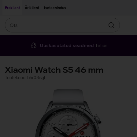
Liigu edasi põhisisu juurde
Ligipääsetavus
Eraklient
Äriklient
Iseteenindus
Otsi
Otsin
Uuskasutatud seadmed
Telias
Xiaomi Watch S5 46 mm
Tootekood: bhr08isgl