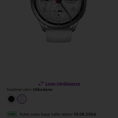
Lisan võrdlusesse
Seadme värv:
hõbedane
must
hõbedane
Kohe ostes kaup kätte alates
10.08.2026
.
Laos