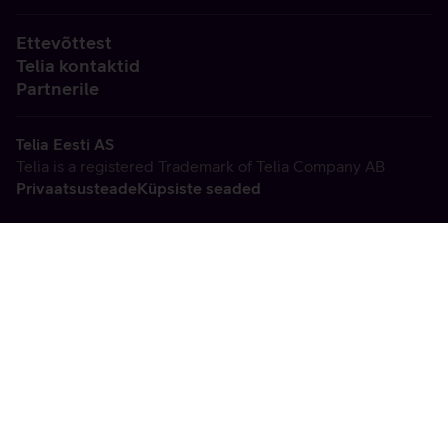
Ettevõttest
Telia kontaktid
Partnerile
Telia Eesti AS
Telia is a registered Trademark of Telia Company AB
Privaatsusteade
Küpsiste seaded