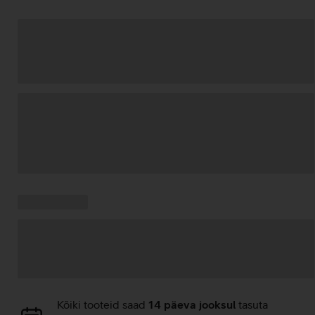
Andmete
laadimine
Kampaania
Andmete
pakkumised:
laadimine
Andmete
Kõiki tooteid saad
14 päeva jooksul
tasuta