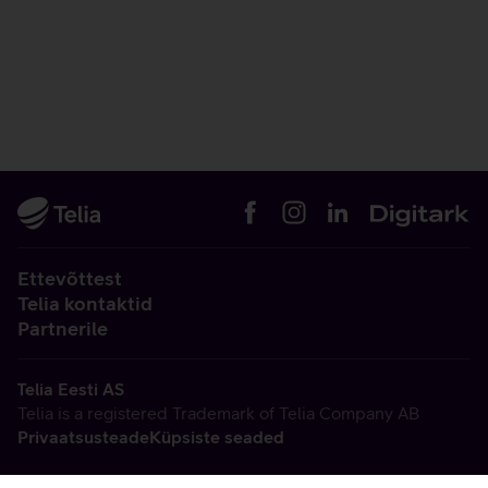
Ettevõttest
Telia kontaktid
Partnerile
Telia Eesti AS
Telia is a registered Trademark of Telia Company AB
Privaatsusteade
Küpsiste seaded