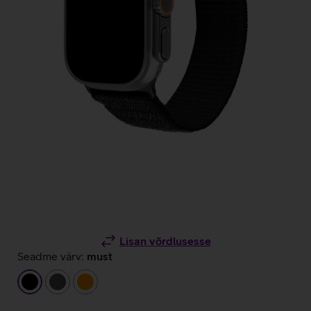
Lisan võrdlusesse
Seadme värv:
must
must
tumehall
oranž