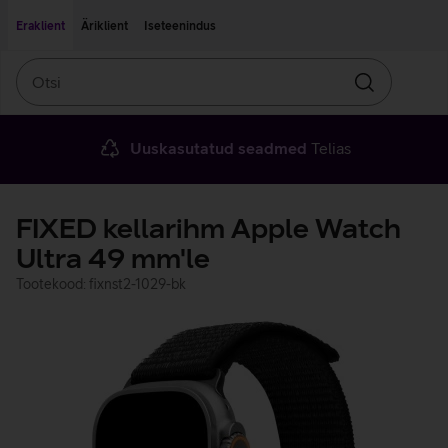
Liigu edasi põhisisu juurde
Ligipääsetavus
Eraklient
Äriklient
Iseteenindus
Otsi
Otsin
Uuskasutatud seadmed
Telias
FIXED kellarihm Apple Watch
Ultra 49 mm'le
Tootekood: fixnst2-1029-bk