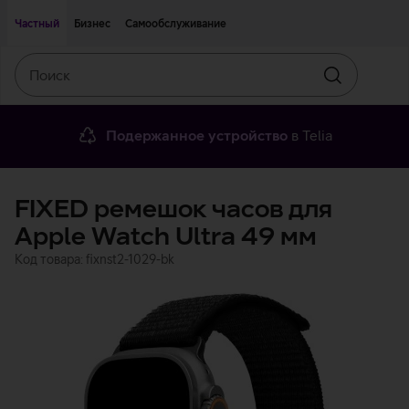
Двигаться дальше к основному контенту
Доступность
Частный
Бизнес
Самообслуживание
Поиск
Искать
Подержанное устройство
в Telia
FIXED ремешок часов для
Apple Watch Ultra 49 мм
Код товара: fixnst2-1029-bk