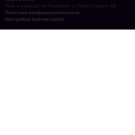
Telia is a registered Trademark of Telia Company AB
Политика конфиденциальности
Настройки файлов cookie
Vabandame, tekkis
tehniline viga
tx:undefined:ut:null