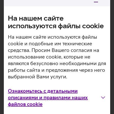
Дополнительная
Ремешок для часов из мягкого текстиля удобен, прочен
информация
и является идеальным выбором для активного образа
жизни и повседневного ношения. Ремешок из
На нашем сайте
высококачественного трикотажного нейлона легкий,
используются файлы cookie
дышащий и приятный для кожи, обеспечивает
максимальный комфорт даже при длительном
На нашем сайте используются файлы
ношении. Хорошая воздухопроницаемость помогает
cookie и подобные им технические
предотвратить потоотделение, поэтому этот ремешок
особенно хорош для занятий спортом и физических
средства. Просим Вашего согласия на
упражнений. Регулируемая застежка-липучка
использование cookie, которые не
позволяет быстро и точно подогнать ремешок,
являются безусловно необходимыми для
обеспечивая надежную и удобную посадку на запястьях
работы сайта и предложения через него
разных размеров.
выбранной Вами услуги.
Подходит для моделей Apple Watch Ultra/Ultra
2/Ultra 3.
Ознакомьтесь с детальными
Подходит для окружности запястья 16–21 см.
описаниями и правилами наших
файлов cookie