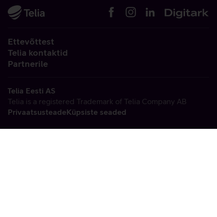
Ettevõttest
Telia kontaktid
Partnerile
Telia Eesti AS
Telia is a registered Trademark of Telia Company AB
Privaatsusteade
Küpsiste seaded