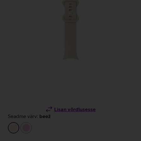
Lisan võrdlusesse
Seadme värv:
beež
beež
heleroosa