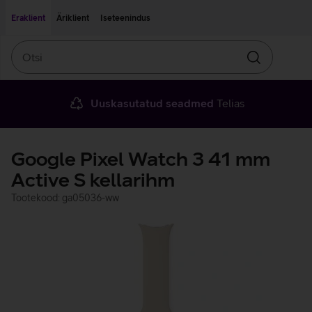
Liigu edasi põhisisu juurde
Ligipääsetavus
Eraklient
Äriklient
Iseteenindus
Otsi
Otsin
Uuskasutatud seadmed
Telias
Google Pixel Watch 3 41 mm
Active S kellarihm
Tootekood: ga05036-ww