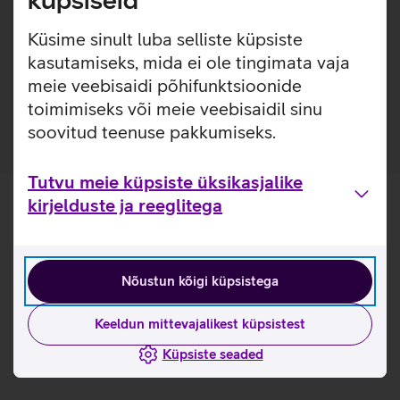
küpsiseid
Lisainfo
Google Pixel Watch 3 Active kellarihm on mugav ja püsib
kindlalt sinu randmel, tagades alati päevase aktiivsuse ja
Küsime sinult luba selliste küpsiste
tervise jälgimise. Kellarihm on valmistatud mugavast
kasutamiseks, mida ei ole tingimata vaja
fluoroelastomeersest materjalist, mis on vastupidav ning
meie veebisaidi põhifunktsioonide
aitab vältida higistamist.
toimimiseks või meie veebisaidil sinu
soovitud teenuse pakkumiseks.
Tutvu meie küpsiste üksikasjalike
kirjelduste ja reeglitega
Nõustun kõigi küpsistega
Keeldun mittevajalikest küpsistest
Küpsiste seaded