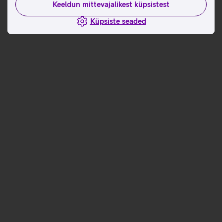
Keeldun mittevajalikest küpsistest
Küpsiste seaded