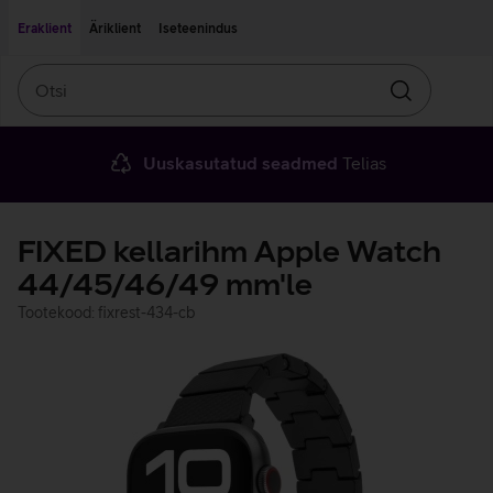
Liigu edasi põhisisu juurde
Ligipääsetavus
Eraklient
Äriklient
Iseteenindus
Otsi
Otsin
Uuskasutatud seadmed
Telias
FIXED kellarihm Apple Watch
44/45/46/49 mm'le
Tootekood: fixrest-434-cb