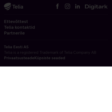
Ettevõttest
Telia kontaktid
Partnerile
Telia Eesti AS
Telia is a registered Trademark of Telia Company AB
Privaatsusteade
Küpsiste seaded