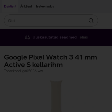
Liigu edasi põhisisu juurde
Ligipääsetavus
Eraklient
Äriklient
Iseteenindus
Otsi
Otsin
Uuskasutatud seadmed
Telias
Google Pixel Watch 3 41 mm
Active S kellarihm
Tootekood: ga05036-ww