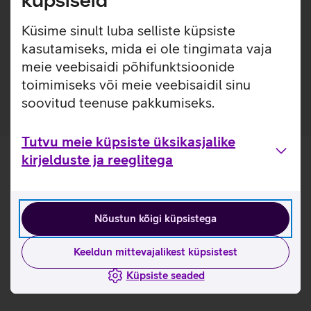
küpsiseid
Lisainfo
Google Pixel Watch 3 Active kellarihm on mugav ja püsib
kindlalt sinu randmel, tagades alati päevase aktiivsuse ja
Küsime sinult luba selliste küpsiste
tervise jälgimise. Kellarihm on valmistatud mugavast
kasutamiseks, mida ei ole tingimata vaja
fluoroelastomeersest materjalist, mis on vastupidav ning
meie veebisaidi põhifunktsioonide
aitab vältida higistamist.
toimimiseks või meie veebisaidil sinu
soovitud teenuse pakkumiseks.
Tutvu meie küpsiste üksikasjalike
kirjelduste ja reeglitega
Nõustun kõigi küpsistega
Keeldun mittevajalikest küpsistest
Küpsiste seaded