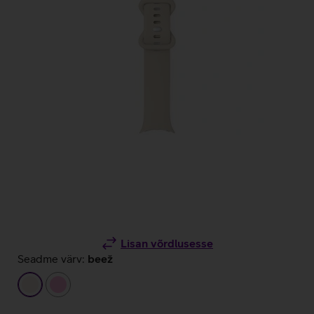
Lisan võrdlusesse
Seadme värv:
beež
beež
heleroosa