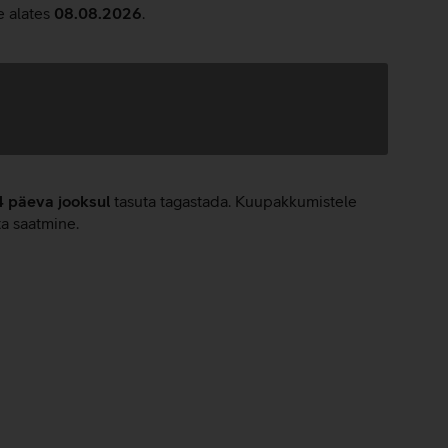
e alates
08.08.2026
.
4 päeva jooksul
tasuta tagastada. Kuupakkumistele
ta saatmine.