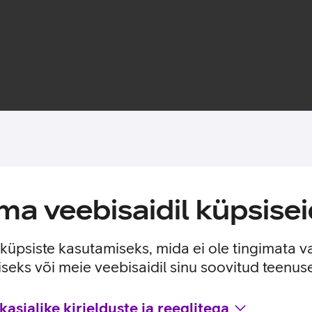
Toote saadavus
a veebisaidil küpsisei
e. Tänu oma lihtsale kinnitusele, on kella mugav kanda nii tree
e küpsiste kasutamiseks, mida ei ole tingimata v
seks või meie veebisaidil sinu soovitud teenu
asjalike kirjelduste ja reeglitega