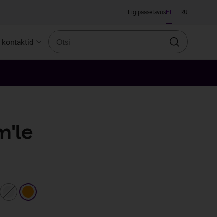
Ligipääsetavus
ET
RU
Otsi
a kontaktid
Otsin
m'le
line
elilla
valge
oranž