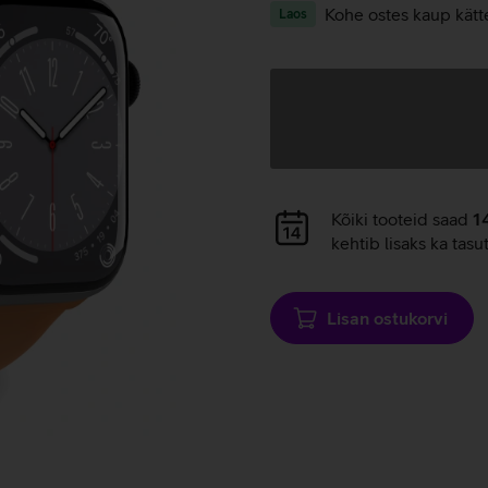
Kohe ostes kaup kätt
Laos
Andmete
laadimine
Andmete
Kõiki tooteid saad
1
laadimine
kehtib lisaks ka tasu
Lisan ostukorvi