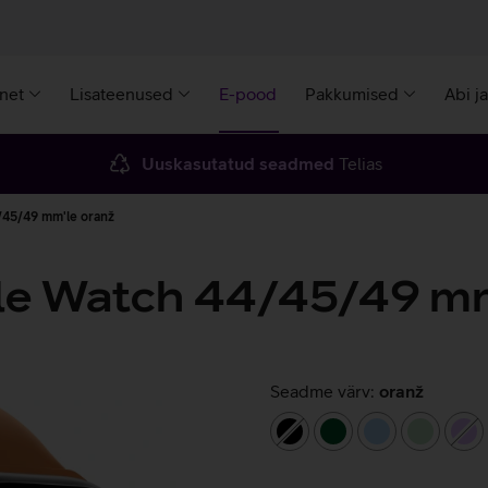
rnet
Lisateenused
E-pood
Pakkumised
Abi j
Uuskasutatud seadmed
Telias
/45/49 mm'le oranž
ple Watch 44/45/49 m
Seadme värv:
oranž
must
tumeroheline
helesinine
helerohe
hel