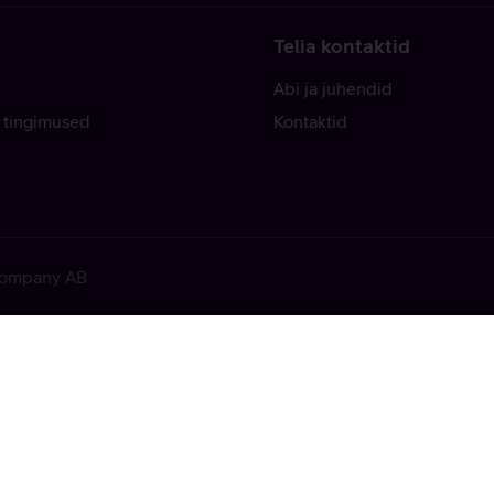
Telia kontaktid
Abi ja juhendid
 tingimused
Kontaktid
 Company AB