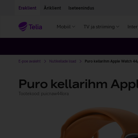
Liigu edasi põhisisu juurde
Ligipääsetavus
Eraklient
Äriklient
Iseteenindus
Mobiil
TV ja striiming
Inte
E-poe avaleht
Nutikellade lisad
Puro kellarihm Apple Watch 44
Puro kellarihm Ap
Tootekood: puicnaw44lora