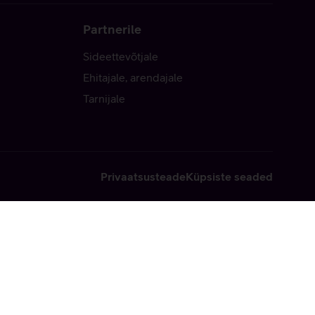
Partnerile
Sideettevõtjale
Ehitajale, arendajale
Tarnijale
Privaatsusteade
Küpsiste seaded