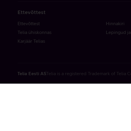
Ettevõttest
Ettevõttest
Hinnakiri
Telia ühiskonnas
Lepingud ja
Karjäär Telias
Telia Eesti AS
Telia is a registered Trademark of Telia