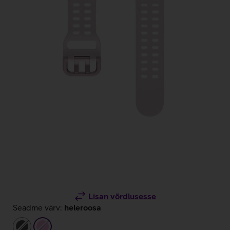
Lisan võrdlusesse
Seadme värv:
heleroosa
tumehall
heleroosa