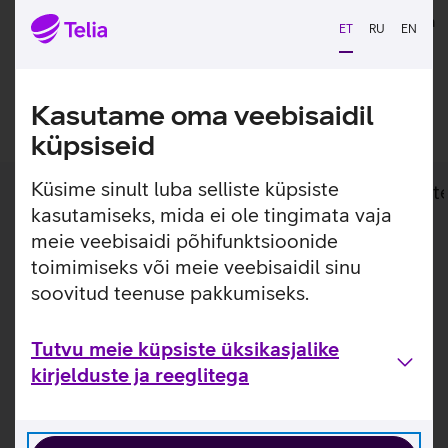
laadimine
tagastada. Kuupakkumistele kehtib lisaks ka tasuta
ET
RU
EN
saatmine.
Lisan ostukorvi
Kasutame oma veebisaidil
küpsiseid
Küsime sinult luba selliste küpsiste
Lisainfo
Tehnilised andmed
Toot
kasutamiseks, mida ei ole tingimata vaja
meie veebisaidi põhifunktsioonide
Lisainfo
Mugav kellarihm, mis sobib ideaalselt
toimimiseks või meie veebisaidil sinu
sportimiseks.
soovitud teenuse pakkumiseks.
Samsung Galaxy Watch Extreme Sport kellarihm püsib
Tutvu meie küpsiste üksikasjalike
kindlalt käel ja sobib kasutamiseks aktiivse eluviisi juures.
Rihm sobib ideaalselt sportlikeks tegevusteks tänu rihmas
kirjelduste ja reeglitega
olevatele avadele, mis lasevad nahal paremini hingata.