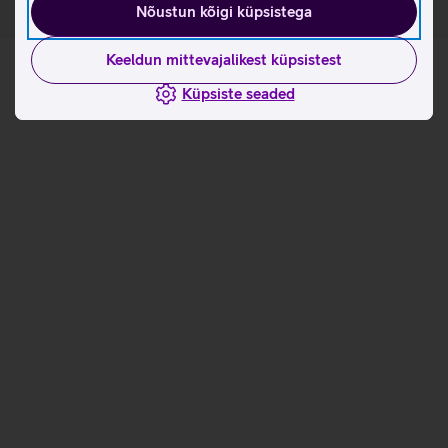
Nõustun kõigi küpsistega
Keeldun mittevajalikest küpsistest
Küpsiste seaded