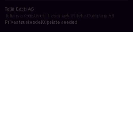
Telia Eesti AS
Telia is a registered Trademark of Telia Company AB
Privaatsusteade
Küpsiste seaded
Vabandame, tekkis
tehniline viga