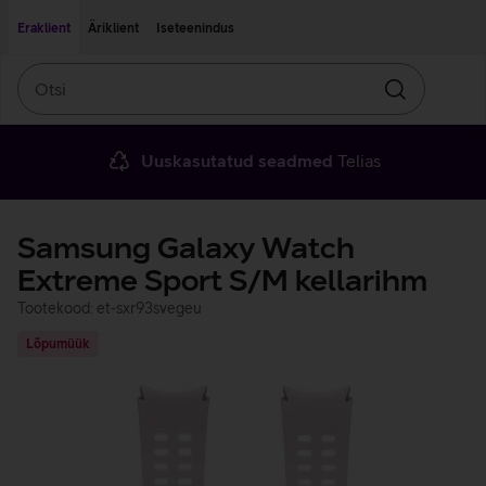
Liigu edasi põhisisu juurde
Ligipääsetavus
Eraklient
Äriklient
Iseteenindus
Otsi
Otsin
Uuskasutatud seadmed
Telias
Samsung Galaxy Watch
Extreme Sport S/M kellarihm
Tootekood: et-sxr93svegeu
Lõpumüük