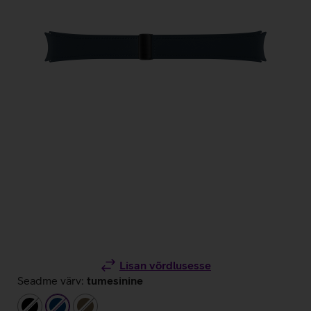
Lisan võrdlusesse
Seadme värv:
tumesinine
must
tumesinine
pruun