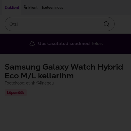
Liigu edasi põhisisu juurde
Ligipääsetavus
Eraklient
Äriklient
Iseteenindus
Otsi
Otsin
Uuskasutatud seadmed
Telias
Samsung Galaxy Watch Hybrid
Eco M/L kellarihm
Tootekood: et-shr94lnegeu
Lõpumüük