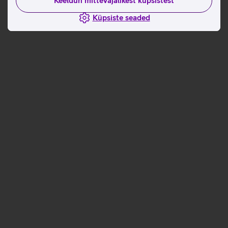
Keeldun mittevajalikest küpsistest
Küpsiste seaded