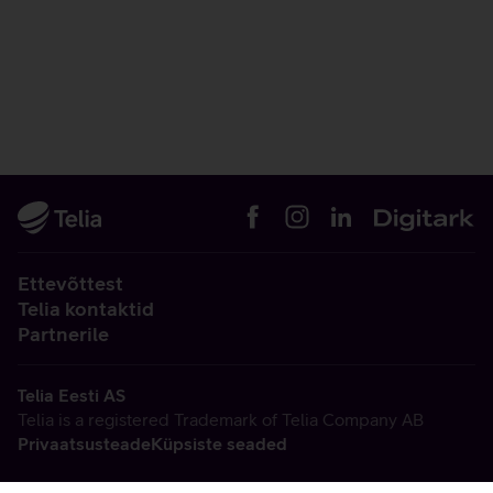
Ettevõttest
Telia kontaktid
Partnerile
Telia Eesti AS
Telia is a registered Trademark of Telia Company AB
Privaatsusteade
Küpsiste seaded