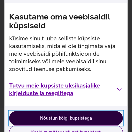
Hybrid Eco kellarihm püsib kindlalt käel ja sobib
kasutamiseks nii ärikohtumistel kui ka jooksurajal.
Kasutame oma veebisaidil
Magnetiga D-kinnitus aitab rihma mugavalt kanda ja
küpsiseid
eemaldada. Uue disainiga kellarihmal on nupp, mis
võimaldab rihma eemaldada ja paigaldada ühe klõpsuga.
Küsime sinult luba selliste küpsiste
Kellarihm on valmistatud keskkonnasõbralikust vegan
kasutamiseks, mida ei ole tingimata vaja
nahast.
meie veebisaidi põhifunktsioonide
toimimiseks või meie veebisaidil sinu
Kasulikud lingid
soovitud teenuse pakkumiseks.
Tutvu kellarihma Samsung Galaxy Watch Hybrid Eco
omaduste ja kasutusviisidega tootja kodulehel
Tutvu meie küpsiste üksikasjalike
kirjelduste ja reeglitega
Nõustun kõigi küpsistega