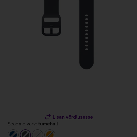
Lisan võrdlusesse
Seadme värv:
tumehall
tumesinine
tumehall
beež
oranž