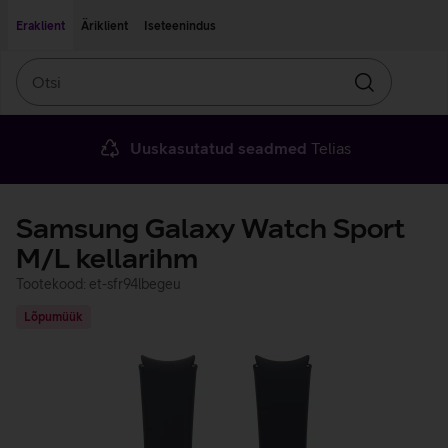
Liigu edasi põhisisu juurde
Ligipääsetavus
Eraklient
Äriklient
Iseteenindus
Otsi
Otsin
Uuskasutatud seadmed
Telias
Samsung Galaxy Watch Sport
M/L kellarihm
Tootekood: et-sfr94lbegeu
Lõpumüük