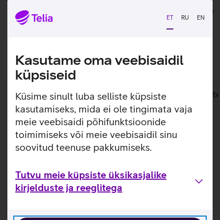
laadimine
tagastada. Kuupakkumistele kehtib lisaks ka tasuta
ET
RU
EN
saatmine.
Lisan ostukorvi
Kasutame oma veebisaidil
küpsiseid
Lisainfo
Tehnilised andmed
Toot
Küsime sinult luba selliste küpsiste
kasutamiseks, mida ei ole tingimata vaja
meie veebisaidi põhifunktsioonide
Lisainfo
toimimiseks või meie veebisaidil sinu
Samsung Galaxy Watch sportlik kellarihm on mugav ja
püsib kindlalt sinu randmel, tagades alati päevase
soovitud teenuse pakkumiseks.
aktiivsuse ja tervise jälgimise. Kellarihm on valmistatud
mugavast fluoroelastomeersest materjalist, mis on
Tutvu meie küpsiste üksikasjalike
vastupidav ning aitab vältida higistamist. Rihm on loodud
kirjelduste ja reeglitega
sellisena, et ta võimaldaks mõõta täpselt terviseandmeid
nii kerge kui ka intensiivse treeningu ajal.