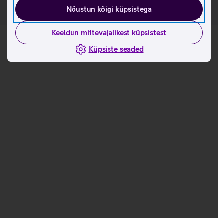
Nõustun kõigi küpsistega
Keeldun mittevajalikest küpsistest
Küpsiste seaded