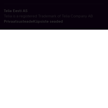
Telia Eesti AS
Telia is a registered Trademark of Telia Company AB
Privaatsusteade
Küpsiste seaded
Vabandame, tekkis
tehniline viga