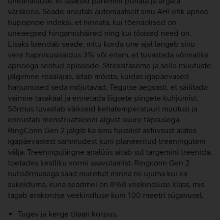
uneanalüüse, et saaksid paremini puhata ja ärgata
värskena. Seade arvutab automaatselt sinu AHI ehk apnoe-
hüpopnoe indeksi, et hinnata, kui tõenäolised on
uneaegsed hingamishäired ning kui tõsised need on.
Lisaks loendab seade, mitu korda une ajal langeb sinu
vere hapnikusisaldus 3% või enam, et tuvastada võimalike
apnoega seotud episoode. Stressitaseme ja selle muutuste
jälgimine reaalajas, aitab mõista, kuidas igapäevased
harjumused seda mõjutavad. Tegutse aegsasti, et säilitada
vaimne tasakaal ja ennetada liigsete pingete kuhjumist.
Sõrmus tuvastab väikseid kehatemperatuuri muutusi ja
ennustab menstruatsiooni algust suure täpsusega.
RingConn Gen 2 jälgib ka sinu füüsilist aktiivsust alates
igapäevastest sammudest kuni planeeritud treeninguteni
välja. Treeningujärgne analüüs aitab sul targemini treenida,
toetades kestliku vormi saavutamist. Ringconn Gen 2
nutisõrmusega saad muretult minna nii ujuma kui ka
sukelduma, kuna seadmel on IP68 veekindluse klass, mis
tagab erakordse veekindluse kuni 100 meetri sügavusel.
Tugev ja kerge titaan korpus.