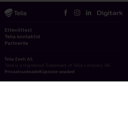
Ettevõttest
Telia kontaktid
Partnerile
Telia Eesti AS
Telia is a registered Trademark of Telia Company AB
Privaatsusteade
Küpsiste seaded