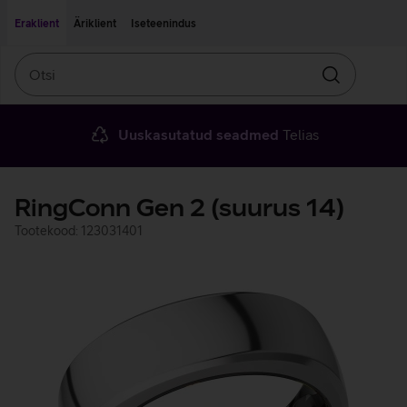
Liigu edasi põhisisu juurde
Ligipääsetavus
Eraklient
Äriklient
Iseteenindus
Otsi
Otsin
Uuskasutatud seadmed
Telias
RingConn Gen 2 (suurus 14)
Tootekood: 123031401