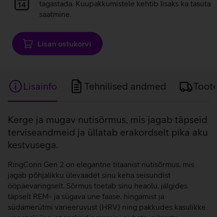
laadimine
tagastada. Kuupakkumistele kehtib lisaks ka tasuta
saatmine.
Lisan ostukorvi
Lisainfo
Tehnilised andmed
Toot
Lisainfo
Kerge ja mugav nutisõrmus, mis jagab täpseid
terviseandmeid ja üllatab erakordselt pika aku
kestvusega.
RingConn Gen 2 on elegantne titaanist nutisõrmus, mis
jagab põhjalikku ülevaadet sinu keha seisundist
ööpäevaringselt. Sõrmus toetab sinu heaolu, jälgides
täpselt REM- ja sügava une faase, hingamist ja
südamerütmi varieeruvust (HRV) ning pakkudes kasulikke