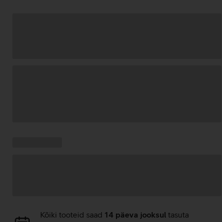
Andmete
laadimine
Kampaania
Andmete
pakkumised:
laadimine
Andmete
Kõiki tooteid saad
14 päeva jooksul
tasuta