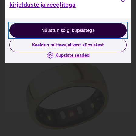
Tutvu nutisõrmuse RingConn Gen 2 omaduste ja
kirjelduste ja reeglitega
kasutusviisidega tootja kodulehel
RingConn nutisõrmuse mõõtmise juhised
Nõustun kõigi küpsistega
Seotud artiklid ja videod
Keeldun mittevajalikest küpsistest
Küpsiste seaded