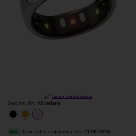
Lisan võrdlusesse
Seadme värv:
hõbedane
must
kuldne
hõbedane
Kohe ostes kaup kätte alates
11.08.2026
.
Laos