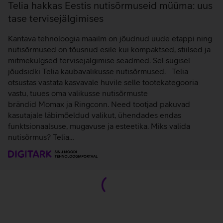
Telia hakkas Eestis nutisõrmuseid müüma: uus
tase tervisejälgimises
Kantava tehnoloogia maailm on jõudnud uude etappi ning
nutisõrmused on tõusnud esile kui kompaktsed, stiilsed ja
mitmekülgsed tervisejälgimise seadmed. Sel sügisel
jõudsidki Telia kaubavalikusse nutisõrmused. Telia
otsustas vastata kasvavale huvile selle tootekategooria
vastu, tuues oma valikusse nutisõrmuste
brändid Momax ja Ringconn. Need tootjad pakuvad
kasutajale läbimõeldud valikut, ühendades endas
funktsionaalsuse, mugavuse ja esteetika. Miks valida
nutisõrmus? Telia…