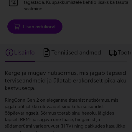
laadimine
tagastada. Kuupakkumistele kehtib lisaks ka tasuta
saatmine.
Lisan ostukorvi
Lisainfo
Tehnilised andmed
Toot
Lisainfo
Kerge ja mugav nutisõrmus, mis jagab täpseid
terviseandmeid ja üllatab erakordselt pika aku
kestvusega.
RingConn Gen 2 on elegantne titaanist nutisõrmus, mis
jagab põhjalikku ülevaadet sinu keha seisundist
ööpäevaringselt. Sõrmus toetab sinu heaolu, jälgides
täpselt REM- ja sügava une faase, hingamist ja
südamerütmi varieeruvust (HRV) ning pakkudes kasulikke