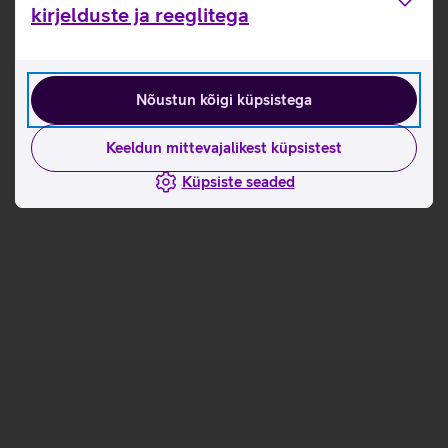
Tutvu nutisõrmuse RingConn Gen 2 omaduste ja
kirjelduste ja reeglitega
kasutusviisidega tootja kodulehel
RingConn nutisõrmuse mõõtmise juhised
Nõustun kõigi küpsistega
Seotud artiklid ja videod
Keeldun mittevajalikest küpsistest
Küpsiste seaded