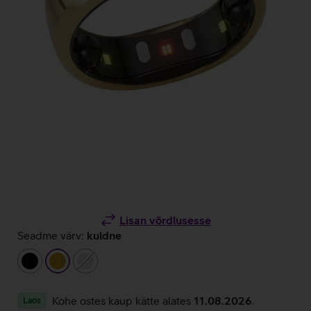
Lisan võrdlusesse
Seadme värv:
kuldne
must
kuldne
hõbedane
Kohe ostes kaup kätte alates
11.08.2026
.
Laos