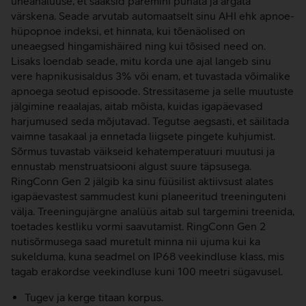
uneanalüüse, et saaksid paremini puhata ja ärgata
värskena. Seade arvutab automaatselt sinu AHI ehk apnoe-
hüpopnoe indeksi, et hinnata, kui tõenäolised on
uneaegsed hingamishäired ning kui tõsised need on.
Lisaks loendab seade, mitu korda une ajal langeb sinu
vere hapnikusisaldus 3% või enam, et tuvastada võimalike
apnoega seotud episoode. Stressitaseme ja selle muutuste
jälgimine reaalajas, aitab mõista, kuidas igapäevased
harjumused seda mõjutavad. Tegutse aegsasti, et säilitada
vaimne tasakaal ja ennetada liigsete pingete kuhjumist.
Sõrmus tuvastab väikseid kehatemperatuuri muutusi ja
ennustab menstruatsiooni algust suure täpsusega.
RingConn Gen 2 jälgib ka sinu füüsilist aktiivsust alates
igapäevastest sammudest kuni planeeritud treeninguteni
välja. Treeningujärgne analüüs aitab sul targemini treenida,
toetades kestliku vormi saavutamist. RingConn Gen 2
nutisõrmusega saad muretult minna nii ujuma kui ka
sukelduma, kuna seadmel on IP68 veekindluse klass, mis
tagab erakordse veekindluse kuni 100 meetri sügavusel.
Tugev ja kerge titaan korpus.