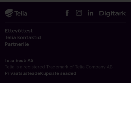
Ettevõttest
Telia kontaktid
Partnerile
Telia Eesti AS
Telia is a registered Trademark of Telia Company AB
Privaatsusteade
Küpsiste seaded