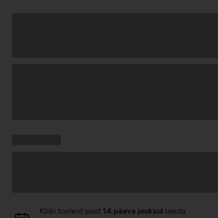
Andmete
laadimine
Kampaania
Andmete
pakkumised:
laadimine
Andmete
Kõiki tooteid saad
14 päeva jooksul
tasuta