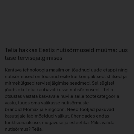
Telia hakkas Eestis nutisõrmuseid müüma: uus
tase tervisejälgimises
Kantava tehnoloogia maailm on jõudnud uude etappi ning
nutisõrmused on tõusnud esile kui kompaktsed, stiilsed ja
mitmekülgsed tervisejälgimise seadmed. Sel sügisel
jõudsidki Telia kaubavalikusse nutisõrmused. Telia
otsustas vastata kasvavale huvile selle tootekategooria
vastu, tuues oma valikusse nutisõrmuste
brändid Momax ja Ringconn. Need tootjad pakuvad
kasutajale läbimõeldud valikut, ühendades endas
funktsionaalsuse, mugavuse ja esteetika. Miks valida
nutisõrmus? Telia…