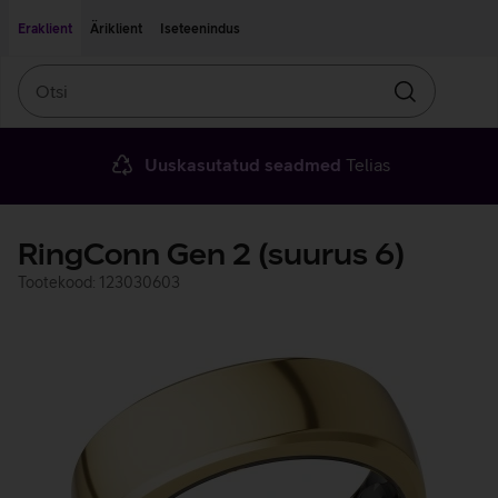
Liigu edasi põhisisu juurde
Ligipääsetavus
Eraklient
Äriklient
Iseteenindus
Otsi
Otsin
Uuskasutatud seadmed
Telias
RingConn Gen 2 (suurus 6)
Tootekood: 123030603