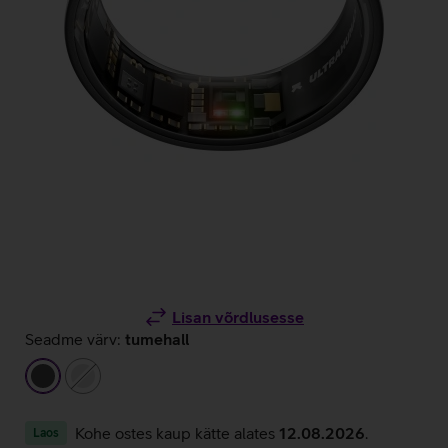
Lisan võrdlusesse
Seadme värv:
tumehall
tumehall
hõbedane
Kohe ostes kaup kätte alates
12.08.2026
.
Laos