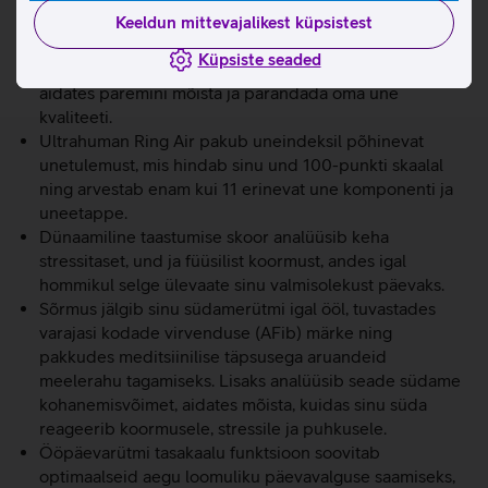
ärrita nahka.
Keeldun mittevajalikest küpsistest
Sõrmus jälgib detailselt sinu unefaase, südame
Küpsiste seaded
löögisageduse muutlikkust (HRV) ja kehatemperatuuri,
aidates paremini mõista ja parandada oma une
kvaliteeti.
Ultrahuman Ring Air pakub uneindeksil põhinevat
unetulemust, mis hindab sinu und 100-punkti skaalal
ning arvestab enam kui 11 erinevat une komponenti ja
uneetappe.
Dünaamiline taastumise skoor analüüsib keha
stressitaset, und ja füüsilist koormust, andes igal
hommikul selge ülevaate sinu valmisolekust päevaks.
Sõrmus jälgib sinu südamerütmi igal ööl, tuvastades
varajasi kodade virvenduse (AFib) märke ning
pakkudes meditsiinilise täpsusega aruandeid
meelerahu tagamiseks. Lisaks analüüsib seade südame
kohanemisvõimet, aidates mõista, kuidas sinu süda
reageerib koormusele, stressile ja puhkusele.
Ööpäevarütmi tasakaalu funktsioon soovitab
optimaalseid aegu loomuliku päevavalguse saamiseks,