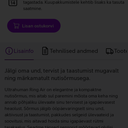
laadimine
tagastada. Kuupakkumistele kehtib lisaks ka tasuta
saatmine.
Lisan ostukorvi
Lisainfo
Tehnilised andmed
Toot
Lisainfo
Jälgi oma und, tervist ja taastumist mugavalt
ning märkamatult nutisõrmusega.
Ultrahuman Ring Air on elegantne ja kompaktne
nutisõrmus, mis aitab sul paremini mõista oma keha ning
annab põhjaliku ülevaate sinu tervisest ja igapäevasest
heaolust. Sõrmus jälgib ööpäevaringselt sinu und,
aktiivsust ja taastumist, pakkudes selgeid ülevaateid ja
soovitusi, mis aitavad hoida sinu igapäevast rütmi
tasakaalus. Seadme täpsed sensorid mõõdavad olulisi