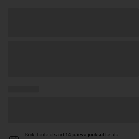
Andmete
laadimine
Kampaania
Andmete
pakkumised:
laadimine
Andmete
Kõiki tooteid saad
14 päeva jooksul
tasuta