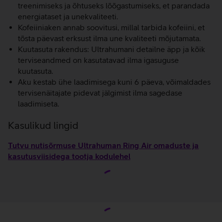
treenimiseks ja õhtuseks lõõgastumiseks, et parandada
energiataset ja unekvaliteeti.
Kofeiiniaken annab soovitusi, millal tarbida kofeiini, et
tõsta päevast erksust ilma une kvaliteeti mõjutamata.
Kuutasuta rakendus: Ultrahumani detailne äpp ja kõik
terviseandmed on kasutatavad ilma igasuguse
kuutasuta.
Aku kestab ühe laadimisega kuni 6 päeva, võimaldades
tervisenäitajate pidevat jälgimist ilma sagedase
laadimiseta.
Kasulikud lingid
Tutvu nutisõrmuse Ultrahuman Ring Air omaduste ja
kasutusviisidega tootja kodulehel