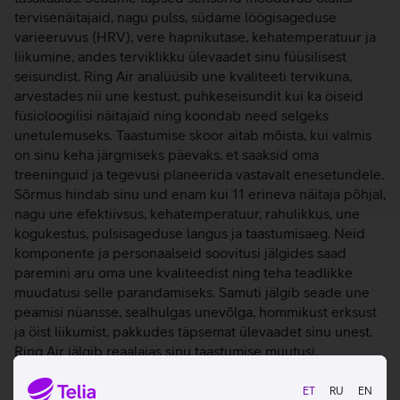
tervisenäitajaid, nagu pulss, südame löögisageduse
varieeruvus (HRV), vere hapnikutase, kehatemperatuur ja
liikumine, andes terviklikku ülevaadet sinu füüsilisest
seisundist. Ring Air analüüsib une kvaliteeti tervikuna,
arvestades nii une kestust, puhkeseisundit kui ka öiseid
füsioloogilisi näitajaid ning koondab need selgeks
unetulemuseks. Taastumise skoor aitab mõista, kui valmis
on sinu keha järgmiseks päevaks, et saaksid oma
treeninguid ja tegevusi planeerida vastavalt enesetundele.
Sõrmus hindab sinu und enam kui 11 erineva näitaja põhjal,
nagu une efektiivsus, kehatemperatuur, rahulikkus, une
kogukestus, pulsisageduse langus ja taastumisaeg. Neid
komponente ja personaalseid soovitusi jälgides saad
paremini aru oma une kvaliteedist ning teha teadlikke
muudatusi selle parandamiseks. Samuti jälgib seade une
peamisi nüansse, sealhulgas unevõlga, hommikust erksust
ja öist liikumist, pakkudes täpsemat ülevaadet sinu unest.
Ring Air jälgib reaalajas sinu taastumise muutusi,
analüüsides olulisi näitajaid nagu naha temperatuur,
puhkepulss (RHR), südame löögisageduse varieeruvus
ET
RU
EN