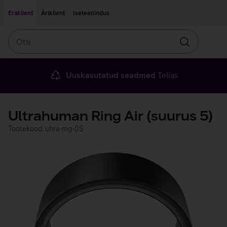
Liigu edasi põhisisu juurde
Ligipääsetavus
Eraklient
Äriklient
Iseteenindus
Otsi
Otsin
Uuskasutatud seadmed
Telias
Ultrahuman Ring Air (suurus 5)
Tootekood: uhra-mg-05