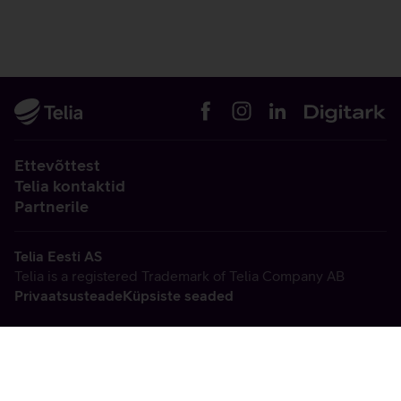
Ettevõttest
Telia kontaktid
Partnerile
Telia Eesti AS
Telia is a registered Trademark of Telia Company AB
Privaatsusteade
Küpsiste seaded