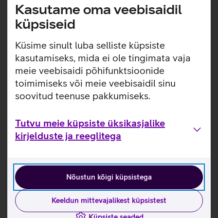
Kasutame oma veebisaidil
Tootja kiirjuhend nutisõrmusele Momax OneSense
küpsiseid
Active_EST
Tutvu nutisõrmuse Momax OneSense Active omaduste
Küsime sinult luba selliste küpsiste
ja kasutusviisidega tootja kodulehel
kasutamiseks, mida ei ole tingimata vaja
meie veebisaidi põhifunktsioonide
Momax nutisõrmuse mõõtmise juhised
toimimiseks või meie veebisaidil sinu
soovitud teenuse pakkumiseks.
Seotud artiklid ja videod
Tutvu meie küpsiste üksikasjalike
kirjelduste ja reeglitega
Nõustun kõigi küpsistega
Keeldun mittevajalikest küpsistest
Küpsiste seaded