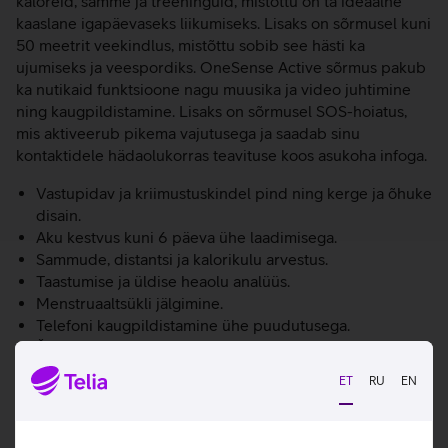
kaloreid, samme ja treeninguid, mistõttu on ta ideaalne
kaaslane igapäevaseks liikumiseks. Lisaks on sõrmusel kuni
50 meetrit veekindlus, mistõttu sobib see hästi ka
ujumiseks ja veespordiks. OneSense Active sõrmus pakub
ka nutikaid funktsioone nagu muusika ja video juhtimine
ning kaugpildistamine. Lisaks on sõrmusel SOS-hoiatus,
mis aktiveerub pikema vajutusega ja saadab sinu
kontaktidele hädaolukorras teavituse koos asukoha infoga.
Vastupidav ja kriimustuskindel pind ning kerge ja õhuke
disain.
Aku kestvus kuni 6 päeva ühe laadimisega.
Sammude, distantsi ja kalorikulu arvestus.
Taastumise ja üldise heaolu analüüs.
Menstruaaltsükli jälgimine.
Telefoni kaugpildistamine ühe puudutusega.
Žestikontroll mugavaks kasutamiseks.
Bluetooth-ühendus sünkroonimiseks.
ET
RU
EN
Täielik ühilduvus Momax Sense rakendusega.
Kasulikud lingid