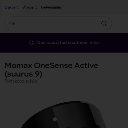
Liigu edasi põhisisu juurde
Ligipääsetavus
Eraklient
Äriklient
Iseteenindus
Otsi
Otsin
Uuskasutatud seadmed
Telias
Momax OneSense Active
(suurus 9)
Tootekood: sg1s3d