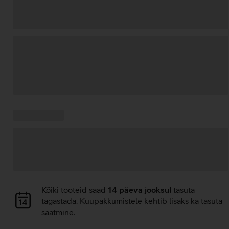
Andmete
laadimine
Kampaania
Andmete
pakkumised:
laadimine
Andmete
Kõiki tooteid saad
14 päeva jooksul
tasuta
laadimine
tagastada. Kuupakkumistele kehtib lisaks ka tasuta
saatmine.