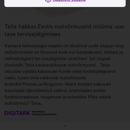
Telia hakkas Eestis nutisõrmuseid müüma: uus
tase tervisejälgimises
Kantava tehnoloogia maailm on jõudnud uude etappi ning
nutisõrmused on tõusnud esile kui kompaktsed, stiilsed ja
mitmekülgsed tervisejälgimise seadmed. Sel sügisel
jõudsidki Telia kaubavalikusse nutisõrmused. Telia
otsustas vastata kasvavale huvile selle tootekategooria
vastu, tuues oma valikusse nutisõrmuste
brändid Momax ja Ringconn. Need tootjad pakuvad
kasutajale läbimõeldud valikut, ühendades endas
funktsionaalsuse, mugavuse ja esteetika. Miks valida
nutisõrmus? Telia…