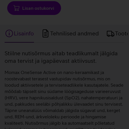
Lisan ostukorvi
Lisainfo
Tehnilised andmed
Toot
Lisainfo
Stiilne nutisõrmus aitab teadlikumalt jälgida
oma tervist ja igapäevast aktiivsust.
Momax OneSense Active on nano-keraamikast ja
roostevabast terasest vastupidav nutisõrmus, mis on
loodud aktiivsetele ja terviseteadlikele kasutajatele. Seade
mõõdab täpselt sinu südame löögisageduse varieeruvust
(HRV), vere hapnikusisaldust (SpO2), nahatemperatuuri ja
und, pakkudes seeläbi põhjalikku ülevaadet sinu tervisest.
Täpne uneanalüüs võimaldab jälgida sügavat und, kerget
und, REM-und, ärkveloleku perioode ja hingamise
kvaliteeti. Nutisõrmus jälgib ka automaatselt põletatud