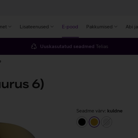
rnet
Lisateenused
E-pood
Pakkumised
Abi j
Uuskasutatud seadmed
Telias
e
urus 6)
Seadme värv:
kuldne
must
kuldne
hõbedane