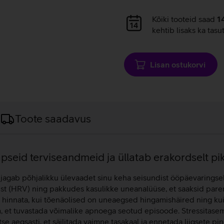
Andmete
Kõiki tooteid saad
1
laadimine
kehtib lisaks ka tasu
Lisan ostukorvi
Toote saadavus
pseid terviseandmeid ja üllatab erakordselt pi
jagab põhjalikku ülevaadet sinu keha seisundist ööpäevaringselt
st (HRV) ning pakkudes kasulikke uneanalüüse, et saaksid pare
hinnata, kui tõenäolised on uneaegsed hingamishäired ning kui
 et tuvastada võimalike apnoega seotud episoode. Stressitaseme 
aegsasti, et säilitada vaimne tasakaal ja ennetada liigsete pi