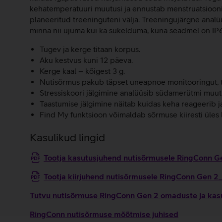
kehatemperatuuri muutusi ja ennustab menstruatsiooni a
planeeritud treeninguteni välja. Treeningujärgne analü
minna nii ujuma kui ka sukelduma, kuna seadmel on IP6
Tugev ja kerge titaan korpus.
Aku kestvus kuni 12 päeva.
Kerge kaal – kõigest 3 g.
Nutisõrmus pakub täpset uneapnoe monitooringut, tu
Stressiskoori jälgimine analüüsib südamerütmi muutlik
Taastumise jälgimine näitab kuidas keha reageerib j
Find My funktsioon võimaldab sõrmuse kiiresti üles 
Kasulikud lingid
Tootja kasutusjuhend nutisõrmusele RingConn 
Tootja kiirjuhend nutisõrmusele RingConn Gen 2
Tutvu nutisõrmuse RingConn Gen 2 omaduste ja kasu
RingConn nutisõrmuse mõõtmise juhised