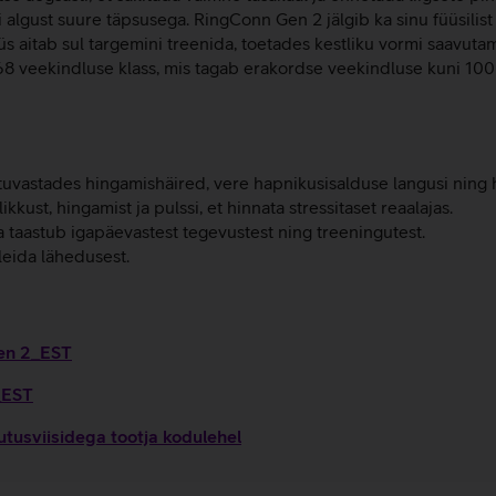
lgust suure täpsusega. RingConn Gen 2 jälgib ka sinu füüsilist
üs aitab sul targemini treenida, toetades kestliku vormi saavu
8 veekindluse klass, mis tagab erakordse veekindluse kuni 100
vastades hingamishäired, vere hapnikusisalduse langusi ning hi
kust, hingamist ja pulssi, et hinnata stressitaset reaalajas.
a taastub igapäevastest tegevustest ning treeningutest.
leida lähedusest.
Gen 2_EST
_EST
tusviisidega tootja kodulehel