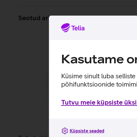
Seotud artiklid ja videod
Kasutame om
Küsime sinult luba sellist
põhifunktsioonide toimimi
Tutvu meie küpsiste üksik
Küpsiste seaded