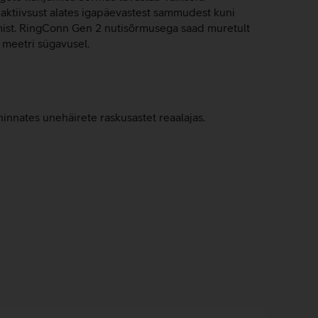
 aktiivsust alates igapäevastest sammudest kuni
tamist. RingConn Gen 2 nutisõrmusega saad muretult
 meetri sügavusel.
nnates unehäirete raskusastet reaalajas.