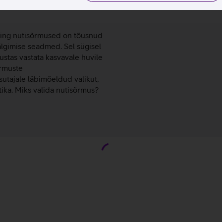
a: uus tase
ning nutisõrmused on tõusnud
älgimise seadmed. Sel sügisel
ustas vastata kasvavale huvile
õrmuste
tajale läbimõeldud valikut,
ika. Miks valida nutisõrmus?