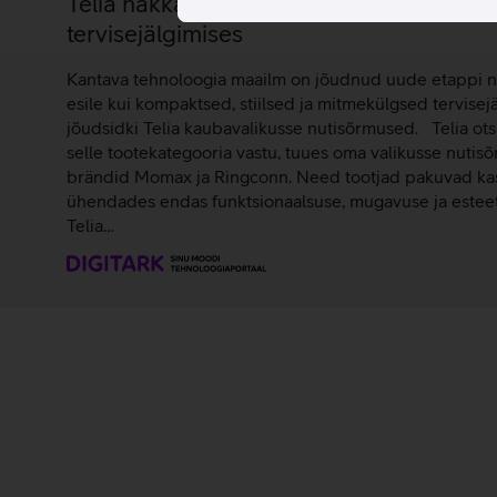
Telia hakkas Eestis nutisõrmuseid müüm
tervisejälgimises
Kantava tehnoloogia maailm on jõudnud uude etappi 
esile kui kompaktsed, stiilsed ja mitmekülgsed tervisej
jõudsidki Telia kaubavalikusse nutisõrmused. Telia ots
selle tootekategooria vastu, tuues oma valikusse nutis
brändid Momax ja Ringconn. Need tootjad pakuvad kasu
ühendades endas funktsionaalsuse, mugavuse ja esteet
Telia…