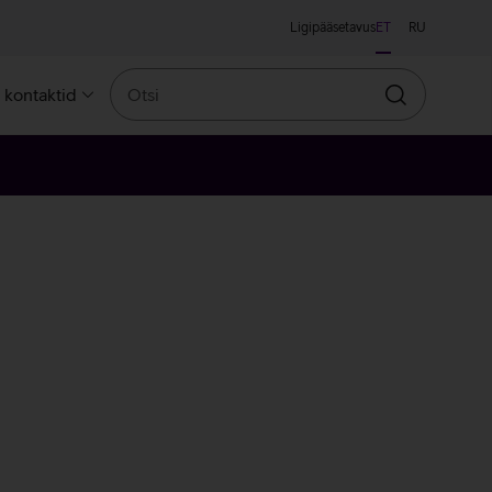
Ligipääsetavus
ET
RU
Otsi
a kontaktid
Otsin