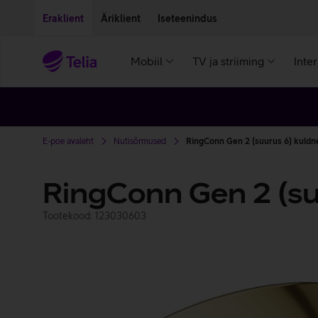
Liigu edasi põhisisu juurde
Ligipääsetavus
Eraklient
Äriklient
Iseteenindus
Mobiil
TV ja striiming
Inte
E-poe avaleht
Nutisõrmused
RingConn Gen 2 (suurus 6) kuldn
RingConn Gen 2 (su
Tootekood: 123030603