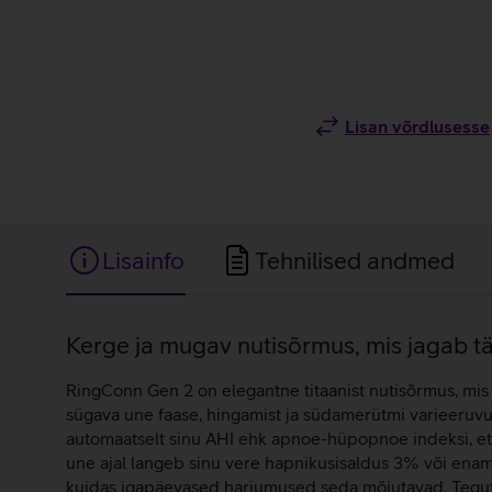
Lisan võrdlusesse
Lisainfo
Tehnilised andmed
Lisainfo
Kerge ja mugav nutisõrmus, mis jagab tä
RingConn Gen 2 on elegantne titaanist nutisõrmus, mis 
sügava une faase, hingamist ja südamerütmi varieeruvu
automaatselt sinu AHI ehk apnoe-hüpopnoe indeksi, et 
une ajal langeb sinu vere hapnikusisaldus 3% või enam,
kuidas igapäevased harjumused seda mõjutavad. Tegutse 