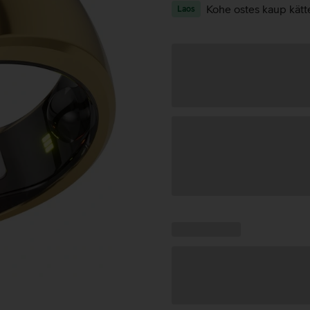
Kohe ostes kaup kätt
Laos
Andmete
laadimine
Kampaania
Andmete
pakkumised:
laadimine