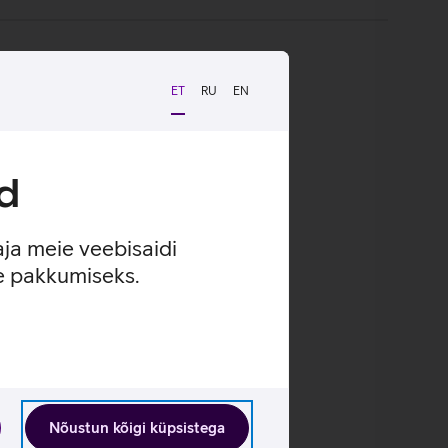
ET
RU
EN
d
aja meie veebisaidi
se pakkumiseks.
Nõustun kõigi küpsistega