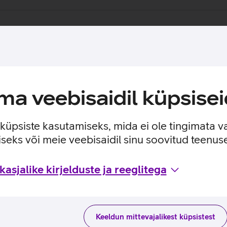
a veebisaidil küpsisei
e küpsiste kasutamiseks, mida ei ole tingimata v
seks või meie veebisaidil sinu soovitud teenu
asjalike kirjelduste ja reeglitega
Keeldun mittevajalikest küpsistest