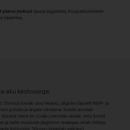
4 päeva jooksul
tasuta tagastada. Kuupakkumistele
ta saatmine.
ka aku kestvusega.
. Sõrmus toetab sinu heaolu, jälgides täpselt REM- ja
mini puhata ja ärgata värskena. Seade arvutab
 tõsised need on. Lisaks loendab seade, mitu korda
ja selle muutuste jälgimine reaalajas, aitab mõista,
ngete kuhjumist. Sõrmus tuvastab väikseid