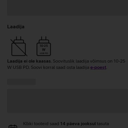
Andmete
laadimine
Laadija
10-25
W
USB PD
Laadija ei ole kaasas
. Soovituslik laadija võimsus on 10-25
W USB PD. Soovi korral saad osta laadija
e‑poest
.
Kampaania
Andmete
pakkumised:
laadimine
Andmete
Kõiki tooteid saad
14 päeva jooksul
tasuta