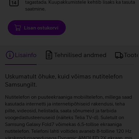
laadimine
tagastada. Kuupakkumistele kehtib lisaks ka tasuta
saatmine.
Lisan ostukorvi
Lisainfo
Tehnilised andmed
Toot
Lisainfo
Uskumatult õhuke, kuid võimas nutitelefon
Samsungilt.
Nutitelefon on puuteekraaniga mobiiltelefon, millega saad
kasutada internetti ja internetipõhiseid rakendusi, teha
pilte, videosid, helistada, saata sõnumeid ja tarbida
voogedastusteenuseid (näiteks Telia TV-d). Suletult on
Samsung Galaxy Fold7 võimekas 6,5-tollise ekraaniga
nutitelefon. Telefoni lahti voltides avaneb 8-tolline 120 Hz
värskendussagedusega Dynamic AMOLED 2X ekraan, mis