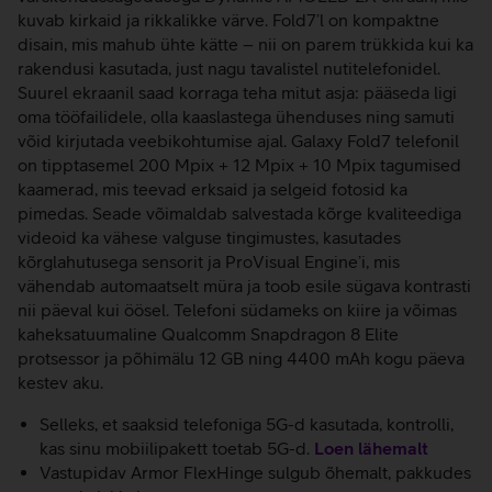
kuvab kirkaid ja rikkalikke värve. Fold7’l on kompaktne
disain, mis mahub ühte kätte – nii on parem trükkida kui ka
rakendusi kasutada, just nagu tavalistel nutitelefonidel.
Suurel ekraanil saad korraga teha mitut asja: pääseda ligi
oma tööfailidele, olla kaaslastega ühenduses ning samuti
võid kirjutada veebikohtumise ajal. Galaxy Fold7 telefonil
on tipptasemel 200 Mpix + 12 Mpix + 10 Mpix tagumised
kaamerad, mis teevad erksaid ja selgeid fotosid ka
pimedas. Seade võimaldab salvestada kõrge kvaliteediga
videoid ka vähese valguse tingimustes, kasutades
kõrglahutusega sensorit ja ProVisual Engine’i, mis
vähendab automaatselt müra ja toob esile sügava kontrasti
nii päeval kui öösel. Telefoni südameks on kiire ja võimas
kaheksatuumaline Qualcomm Snapdragon 8 Elite
protsessor ja põhimälu 12 GB ning 4400 mAh kogu päeva
kestev aku.
Selleks, et saaksid telefoniga 5G-d kasutada, kontrolli,
kas sinu mobiilipakett toetab 5G-d.
Loen lähemalt
Vastupidav Armor FlexHinge sulgub õhemalt, pakkudes