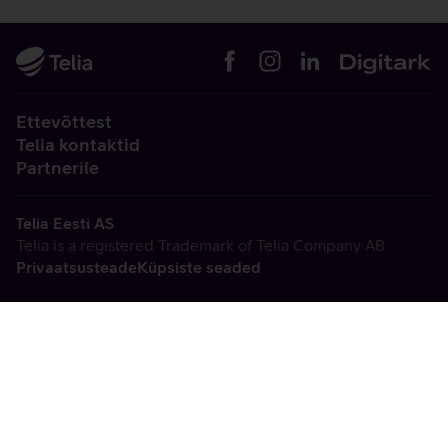
Ettevõttest
Telia kontaktid
Partnerile
Telia Eesti AS
Telia is a registered Trademark of Telia Company AB
Privaatsusteade
Küpsiste seaded