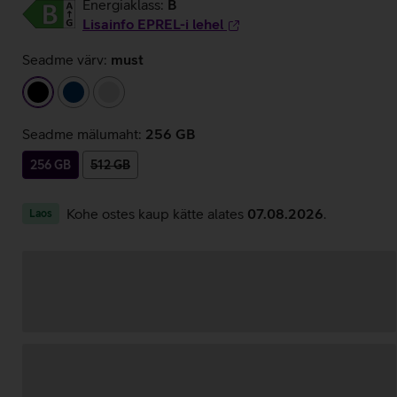
Energiaklass:
B
Lisainfo EPREL-i lehel
Seadme värv:
must
must
tumesinine
hõbedane
Seadme mälumaht:
256 GB
256 GB
512 GB
Kohe ostes kaup kätte alates
07.08.2026
.
Laos