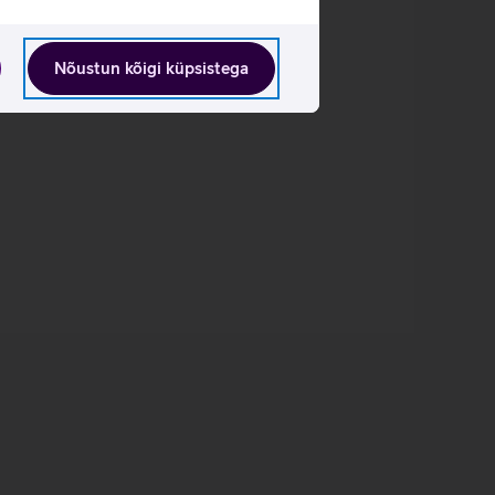
Nõustun kõigi küpsistega