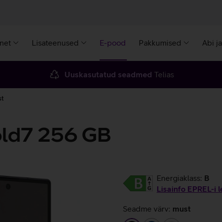
rnet
Lisateenused
E-pood
Pakkumised
Abi j
Uuskasutatud seadmed
Telias
st
ld7 256 GB
Energiaklass:
B
Lisainfo EPREL-i l
Seadme värv:
must