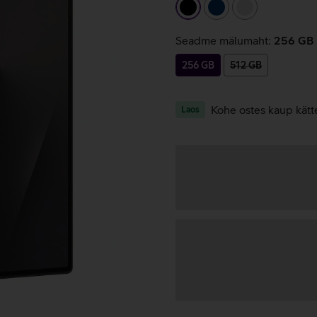
must
tumesinine
hõbedane
Seadme mälumaht:
256 GB
256 GB
512 GB
Kohe ostes kaup kätt
Laos
Andmete