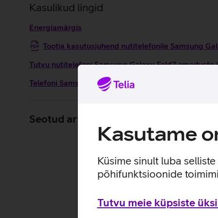
Kasulikud lingid
Energiamärgis
Tootja kasutusjuhend nutitelefonile Samsung Ga
Tutvu nutitelefoni Samsung Galaxy Fold7 omaduste j
Telefoni Samsung Galaxy Fold7 seadistamise juhise
Seotud artiklid ja videod
Kasutame om
Küsime sinult luba sellist
põhifunktsioonide toimimi
Tutvu meie küpsiste üksik