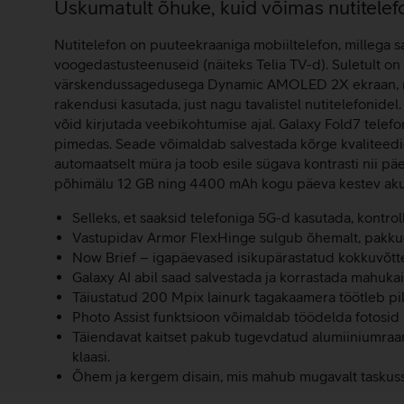
Lisainfo
Uskumatult õhuke, kuid võimas nutitelef
Nutitelefon on puuteekraaniga mobiiltelefon, millega saa
voogedastusteenuseid (näiteks Telia TV-d). Suletult on 
värskendussagedusega Dynamic AMOLED 2X ekraan, mis k
rakendusi kasutada, just nagu tavalistel nutitelefonidel
võid kirjutada veebikohtumise ajal. Galaxy Fold7 telef
pimedas. Seade võimaldab salvestada kõrge kvaliteedig
automaatselt müra ja toob esile sügava kontrasti nii p
põhimälu 12 GB ning 4400 mAh kogu päeva kestev aku
Selleks, et saaksid telefoniga 5G-d kasutada, kontrol
Vastupidav Armor FlexHinge sulgub õhemalt, pakkude
Now Brief – igapäevased isikupärastatud kokkuvõtt
Galaxy AI abil saad salvestada ja korrastada mahuka
Täiustatud 200 Mpix lainurk tagakaamera töötleb pilte
Photo Assist funktsioon võimaldab töödelda fotosid 
Täiendavat kaitset pakub tugevdatud alumiiniumraam n
klaasi.
Õhem ja kergem disain, mis mahub mugavalt taskuss