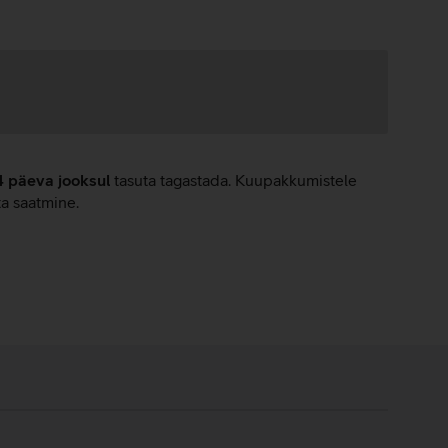
4 päeva jooksul
tasuta tagastada. Kuupakkumistele
ta saatmine.