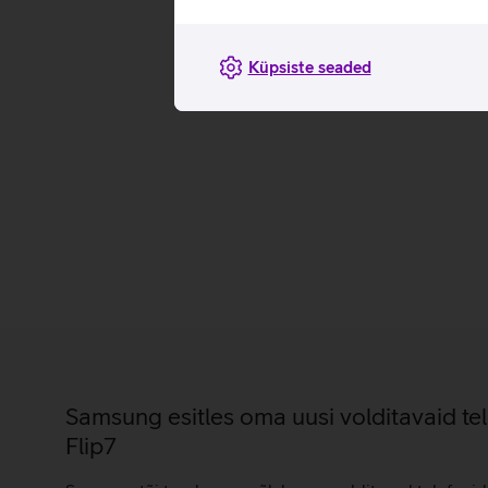
Küpsiste seaded
Samsung esitles oma uusi volditavaid te
Flip7