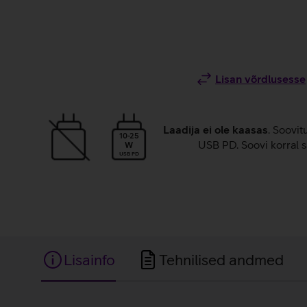
Lisan võrdlusesse
Laadija ei ole kaasas
. Soovit
10-25
USB PD. Soovi korral s
W
USB PD
Lisainfo
Tehnilised andmed