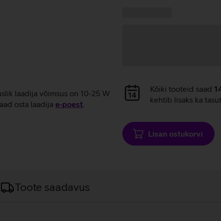
laadimine
Kampaania
Andmete
pakkumised:
laadimine
Andmete
Kõiki tooteid saad
1
uslik laadija võimsus on 10-25 W
laadimine
kehtib lisaks ka tasu
aad osta laadija
e‑poest
.
Lisan ostukorvi
Toote saadavus