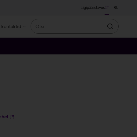
Ligipääsetavus
ET
RU
Otsi
a kontaktid
Otsin
ehel