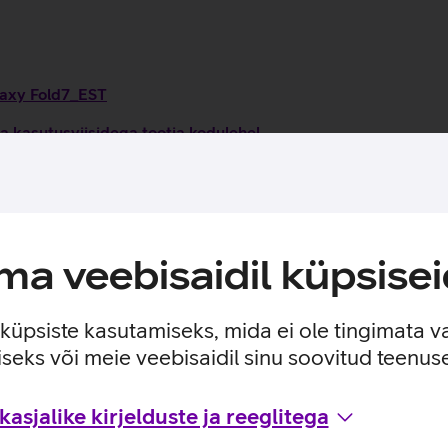
laxy Fold7_EST
a kasutusviisidega tootja kodulehel
d
a veebisaidil küpsisei
e küpsiste kasutamiseks, mida ei ole tingimata v
seks või meie veebisaidil sinu soovitud teenu
asjalike kirjelduste ja reeglitega