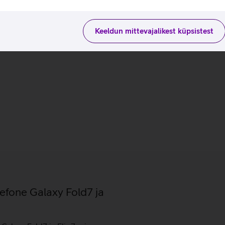
Keeldun mittevajalikest küpsistest
lefone Galaxy Fold7 ja