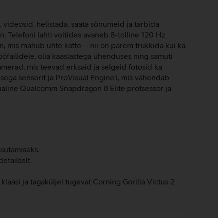
, videosid, helistada, saata sõnumeid ja tarbida
. Telefoni lahti voltides avaneb 8-tolline 120 Hz
 mis mahub ühte kätte – nii on parem trükkida kui ka
tööfailidele, olla kaaslastega ühenduses ning samuti
merad, mis teevad erksaid ja selgeid fotosid ka
ega sensorit ja ProVisual Engine’i, mis vähendab
uumaline Qualcomm Snapdragon 8 Elite protsessor ja
asutamiseks.
etailselt.
laasi ja tagaküljel tugevat Corning Gorilla Victus 2