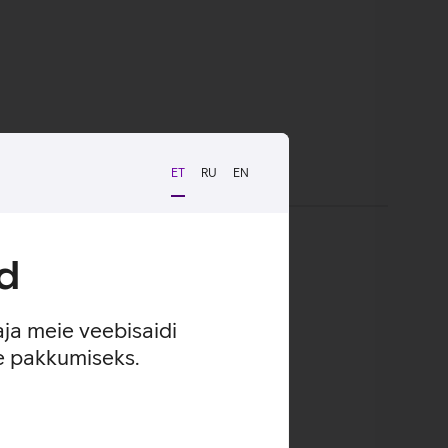
ET
RU
EN
d
aja meie veebisaidi
se pakkumiseks.