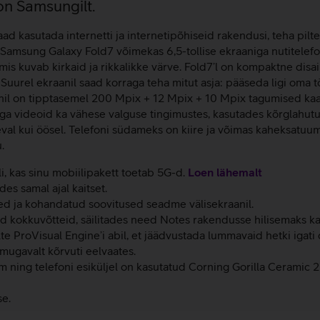
on Samsungilt.
d kasutada internetti ja internetipõhiseid rakendusi, teha pilte
Samsung Galaxy Fold7 võimekas 6,5-tollise ekraaniga nutitelefon
uvab kirkaid ja rikkalikke värve. Fold7’l on kompaktne disain,
. Suurel ekraanil saad korraga teha mitut asja: pääseda ligi oma 
onil on tipptasemel 200 Mpix + 12 Mpix + 10 Mpix tagumised kaa
a videoid ka vähese valguse tingimustes, kasutades kõrglahutus
äeval kui öösel. Telefoni südameks on kiire ja võimas kaheksat
.
li, kas sinu mobiilipakett toetab 5G-d.
Loen lähemalt
s samal ajal kaitset.
ed ja kohandatud soovitused seadme välisekraanil.
id kokkuvõtteid, säilitades need Notes rakendusse hilisemaks k
 ProVisual Engine’i abil, et jäädvustada lummavaid hetki igati d
mugavalt kõrvuti eelvaates.
ing telefoni esiküljel on kasutatud Corning Gorilla Ceramic 2 k
e.