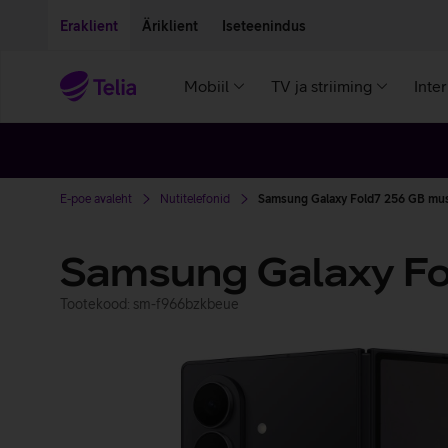
Liigu edasi põhisisu juurde
Ligipääsetavus
Eraklient
Äriklient
Iseteenindus
Mobiil
TV ja striiming
Inte
E-poe avaleht
Nutitelefonid
Samsung Galaxy Fold7 256 GB mu
Samsung Galaxy Fo
Tootekood: sm-f966bzkbeue