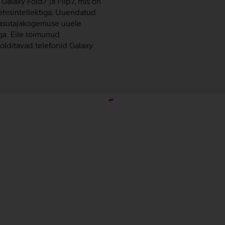
Galaxy Fold7 ja Flip7, mis on
ehisintellektiga. Uuendatud
kasutajakogemuse uuele
ga Eile toimunud
olditavad telefonid Galaxy