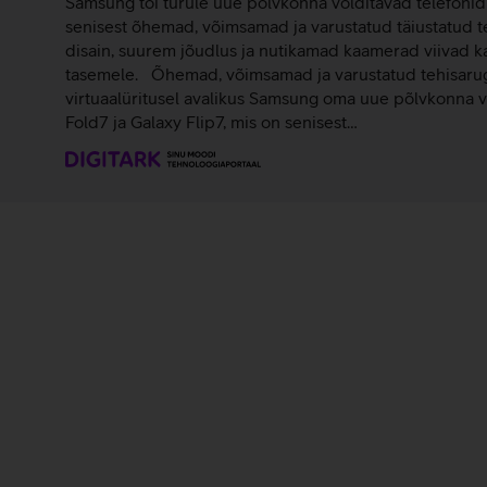
Samsung tõi turule uue põlvkonna volditavad telefonid 
senisest õhemad, võimsamad ja varustatud täiustatud t
disain, suurem jõudlus ja nutikamad kaamerad viivad 
tasemele. Õhemad, võimsamad ja varustatud tehisaru
virtuaalüritusel avalikus Samsung oma uue põlvkonna v
Fold7 ja Galaxy Flip7, mis on senisest…