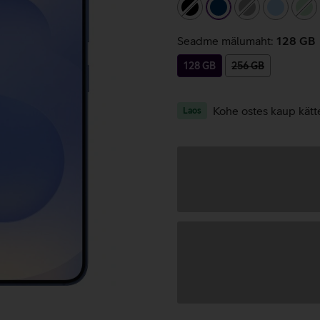
must
tumesinine
hall
helesini
he
Seadme mälumaht:
128 GB
128 GB
256 GB
Kohe ostes kaup kätt
Laos
Andmete