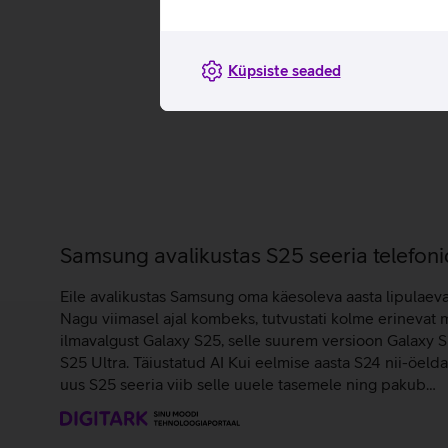
Küpsiste seaded
Samsung avalikustas S25 seeria telefoni
Eile avalikustas Samsung oma käesoleva aasta lipulaev
Nagu viimasel ajal kombeks, tutvustati kolme erinevat 
ilmavalgust Galaxy S25, selle suurem versioon Galaxy 
S25 Ultra. Täiustatud AI Kui eelmise aasta S24 nii-öelda t
uus S25 seeria viib selle uuele tasemele ning pakub…