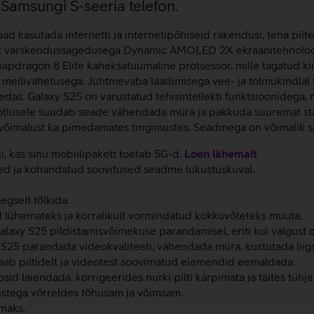
 Samsungi S-seeria telefon.
d kasutada internetti ja internetipõhiseid rakendusi, teha pilte
 Hz värskendussagedusega Dynamic AMOLED 2X ekraanitehnoloogi
apdragon 8 Elite kaheksatuumaline protsessor, mille tagatud kii
ne meilivahetusega. Juhtmevaba laadimisega vee- ja tolmukindlal
medas. Galaxy S25 on varustatud tehisintellekti funktsioonidega
töötlusele suudab seade vähendada müra ja pakkuda suuremat stab
svõimalust ka pimedamates tingimustes. Seadmega on võimalik sal
li, kas sinu mobiilipakett toetab 5G-d.
Loen lähemalt
ed ja kohandatud soovitused seadme lukustuskuval.
gselt tõlkida.
 lühemateks ja korralikult vormindatud kokkuvõteteks muuta.
Galaxy S25 pildistamisvõimekuse parandamisel, eriti kui valgust 
y S25 parandada videokvaliteeti, vähendada müra, kustutada liigs
l saab piltidelt ja videotest soovimatud elemendid eemaldada.
osid laiendada, korrigeerides nurki pilti kärpimata ja täites tühj
istega võrreldes tõhusam ja võimsam.
maks.