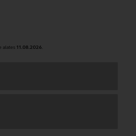
ne
leroheline
e alates
11.08.2026
.