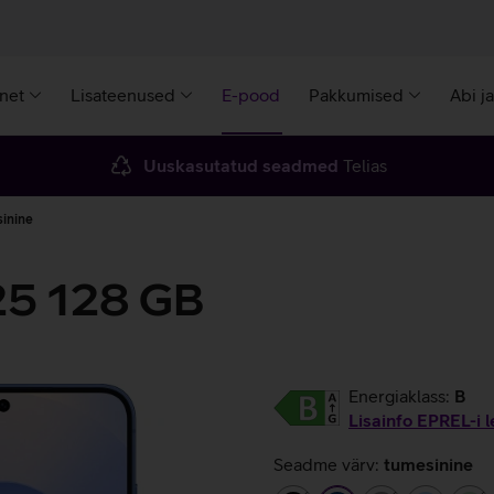
rnet
Lisateenused
E-pood
Pakkumised
Abi j
Uuskasutatud seadmed
Telias
inine
25 128 GB
Energiaklass:
B
Lisainfo EPREL-i l
Seadme värv:
tumesinine