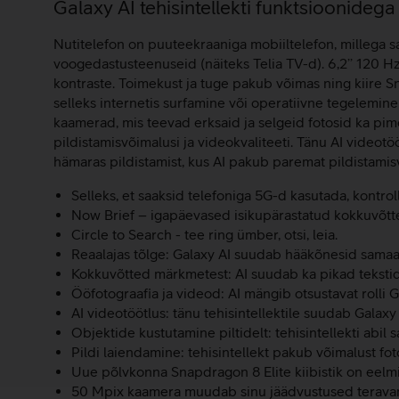
Lisainfo
Galaxy AI tehisintellekti funktsioonidega
Nutitelefon on puuteekraaniga mobiiltelefon, millega saa
voogedastusteenuseid (näiteks Telia TV-d). 6,2’’ 120
kontraste. Toimekust ja tuge pakub võimas ning kiire Sn
selleks internetis surfamine või operatiivne tegelemi
kaamerad, mis teevad erksaid ja selgeid fotosid ka pi
pildistamisvõimalusi ja videokvaliteeti. Tänu AI video
hämaras pildistamist, kus AI pakub paremat pildistami
Selleks, et saaksid telefoniga 5G-d kasutada, kontrol
Now Brief – igapäevased isikupärastatud kokkuvõtt
Circle to Search - tee ring ümber, otsi, leia.
Reaalajas tõlge: Galaxy AI suudab hääkõnesid samaae
Kokkuvõtted märkmetest: AI suudab ka pikad tekstid
Ööfotograafia ja videod: AI mängib otsustavat rolli 
AI videotöötlus: tänu tehisintellektile suudab Galax
Objektide kustutamine piltidelt: tehisintellekti abi
Pildi laiendamine: tehisintellekt pakub võimalust fot
Uue põlvkonna Snapdragon 8 Elite kiibistik on eelm
50 Mpix kaamera muudab sinu jäädvustused terava