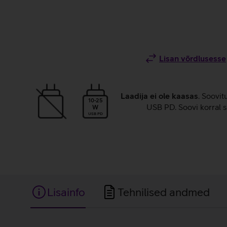
Lisan võrdlusesse
Laadija ei ole kaasas
. Soovit
10-25
USB PD. Soovi korral s
W
USB PD
Lisainfo
Tehnilised andmed