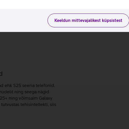
Keeldun mittevajalikest küpsistest
d
ad ehk S25 seeria telefonid.
mudelit ning seega nägid
S25+ ning võimsaim Galaxy
utvustas tehisintellekti, siis