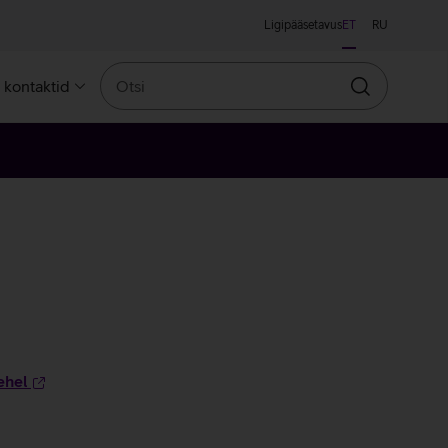
Ligipääsetavus
ET
RU
Otsi
a kontaktid
Otsin
ehel