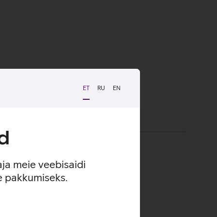
ET
RU
EN
d
aja meie veebisaidi
se pakkumiseks.