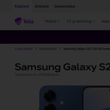
Liigu edasi põhisisu juurde
Ligipääsetavus
Eraklient
Äriklient
Iseteenindus
Mobiil
TV ja striiming
Inte
E-poe avaleht
Nutitelefonid
Samsung Galaxy S25 128 GB tumes
Samsung Galaxy S
Tootekood: sm-s931bdbdeue