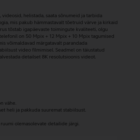
, videosid, helistada, saata sõnumeid ja tarbida
a, mis pakub hämmastavalt tõetruid värve ja kirkaid
rus tõstab igapäevaste toimingute kvaliteeti, olgu
 telefonil on 50 Mpix + 12 Mpix + 10 Mpix tagumised
, mis võimaldavad märgatavalt parandada
iilsust video filmimisel. Seadmel on täiustatud
vestada detailset 8K resolutsioonis videot.
on vähe.
et heli ja pakkuda suuremat stabiilsust.
a ruumi olemasolevate detailide järgi.