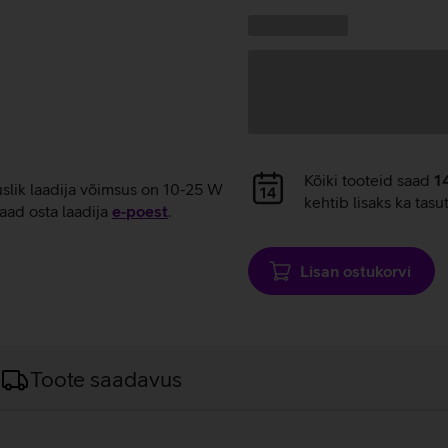
laadimine
Kampaania
Andmete
pakkumised:
laadimine
Andmete
Kõiki tooteid saad
1
uslik laadija võimsus on 10-25 W
laadimine
kehtib lisaks ka tasu
aad osta laadija
e‑poest
.
Lisan ostukorvi
Toote saadavus