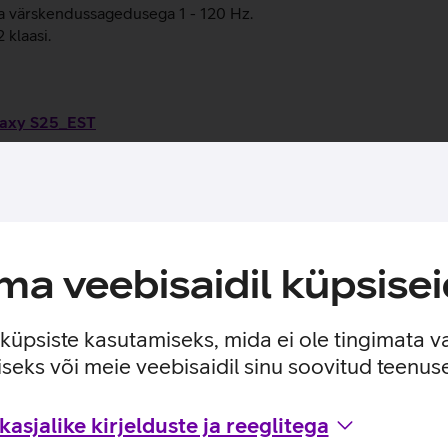
värskendussagedusega 1 - 120 Hz.
 klaasi.
alaxy S25_EST
kasutusviisidega tootja kodulehel
a veebisaidil küpsisei
e küpsiste kasutamiseks, mida ei ole tingimata v
seks või meie veebisaidil sinu soovitud teenu
asjalike kirjelduste ja reeglitega