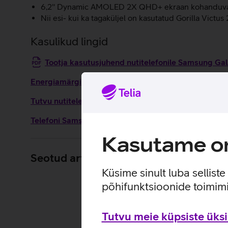
6,2'' Dynamic AMOLED 2X QHD+ ekraan kohanduva 
Nii esi- kui ka tagaküljel on kasutatud Gorilla Victus 2
Kasulikud lingid
Tootja kasutusjuhend nutitelefonile Samsung G
Energiamärgis
Tutvu nutitelefoni Samsung Galaxy S25 omaduste ja 
Telefoni Samsung Galaxy S25 seadistamise juhised
Kasutame om
Seotud artiklid ja videod
Küsime sinult luba sellist
põhifunktsioonide toimimi
Tutvu meie küpsiste üksik