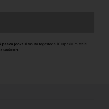
4 päeva jooksul
tasuta tagastada. Kuupakkumistele
ta saatmine.