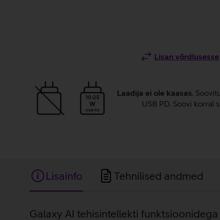
Lisan võrdlusesse
Laadija ei ole kaasas
. Soovit
10-25
USB PD. Soovi korral s
W
USB PD
Lisainfo
Tehnilised andmed
Lisainfo
Galaxy AI tehisintellekti funktsioonidega