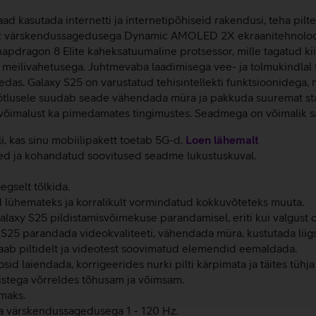
d kasutada internetti ja internetipõhiseid rakendusi, teha pilte
 Hz värskendussagedusega Dynamic AMOLED 2X ekraanitehnoloogi
apdragon 8 Elite kaheksatuumaline protsessor, mille tagatud kii
ne meilivahetusega. Juhtmevaba laadimisega vee- ja tolmukindlal
medas. Galaxy S25 on varustatud tehisintellekti funktsioonidega
töötlusele suudab seade vähendada müra ja pakkuda suuremat stab
svõimalust ka pimedamates tingimustes. Seadmega on võimalik sal
li, kas sinu mobiilipakett toetab 5G-d.
Loen lähemalt
ed ja kohandatud soovitused seadme lukustuskuval.
gselt tõlkida.
 lühemateks ja korralikult vormindatud kokkuvõteteks muuta.
Galaxy S25 pildistamisvõimekuse parandamisel, eriti kui valgust 
y S25 parandada videokvaliteeti, vähendada müra, kustutada liigs
l saab piltidelt ja videotest soovimatud elemendid eemaldada.
osid laiendada, korrigeerides nurki pilti kärpimata ja täites tühj
istega võrreldes tõhusam ja võimsam.
maks.
värskendussagedusega 1 - 120 Hz.