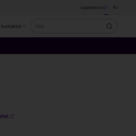
Ligipääsetavus
ET
RU
Otsi
a kontaktid
Otsin
ehel