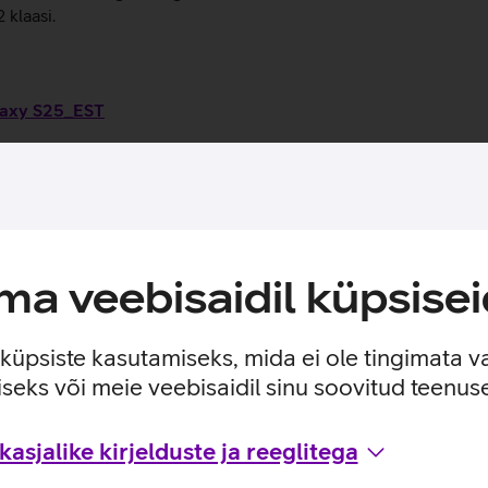
 klaasi.
alaxy S25_EST
kasutusviisidega tootja kodulehel
a veebisaidil küpsisei
e küpsiste kasutamiseks, mida ei ole tingimata v
seks või meie veebisaidil sinu soovitud teenu
asjalike kirjelduste ja reeglitega