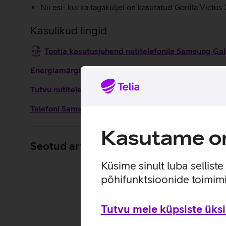
Nii esi- kui ka tagaküljel on kasutatud Gorilla Victus 2
Kasulikud lingid
Tootja kasutusjuhend nutitelefonile Samsung G
Energiamärgis
Tutvu nutitelefoni Samsung Galaxy S25 omaduste ja 
Telefoni Samsung Galaxy S25 seadistamise juhised
Kasutame om
Seotud artiklid ja videod
Küsime sinult luba sellist
põhifunktsioonide toimimi
Tutvu meie küpsiste üksik