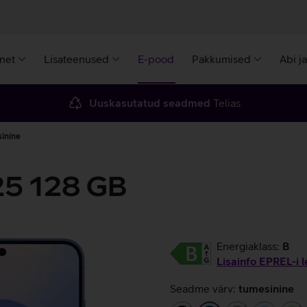
rnet
Lisateenused
E-pood
Pakkumised
Abi j
Uuskasutatud seadmed
Telias
inine
25 128 GB
Energiaklass:
B
Lisainfo EPREL-i l
Seadme värv:
tumesinine