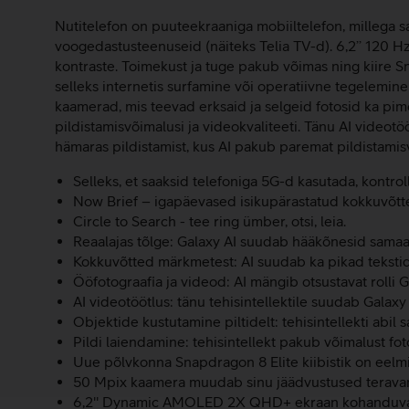
Nutitelefon on puuteekraaniga mobiiltelefon, millega saa
voogedastusteenuseid (näiteks Telia TV-d). 6,2’’ 120
kontraste. Toimekust ja tuge pakub võimas ning kiire Sn
selleks internetis surfamine või operatiivne tegelemi
kaamerad, mis teevad erksaid ja selgeid fotosid ka pi
pildistamisvõimalusi ja videokvaliteeti. Tänu AI video
hämaras pildistamist, kus AI pakub paremat pildistami
Selleks, et saaksid telefoniga 5G-d kasutada, kontrol
Now Brief – igapäevased isikupärastatud kokkuvõtt
Circle to Search - tee ring ümber, otsi, leia.
Reaalajas tõlge: Galaxy AI suudab hääkõnesid samaae
Kokkuvõtted märkmetest: AI suudab ka pikad tekstid
Ööfotograafia ja videod: AI mängib otsustavat rolli 
AI videotöötlus: tänu tehisintellektile suudab Galax
Objektide kustutamine piltidelt: tehisintellekti abi
Pildi laiendamine: tehisintellekt pakub võimalust fot
Uue põlvkonna Snapdragon 8 Elite kiibistik on eelm
50 Mpix kaamera muudab sinu jäädvustused terava
6,2'' Dynamic AMOLED 2X QHD+ ekraan kohanduva 