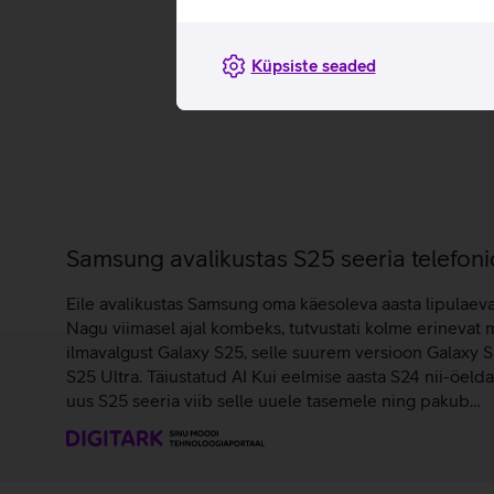
Küpsiste seaded
Samsung avalikustas S25 seeria telefoni
Eile avalikustas Samsung oma käesoleva aasta lipulaev
Nagu viimasel ajal kombeks, tutvustati kolme erinevat 
ilmavalgust Galaxy S25, selle suurem versioon Galaxy 
S25 Ultra. Täiustatud AI Kui eelmise aasta S24 nii-öelda t
uus S25 seeria viib selle uuele tasemele ning pakub…