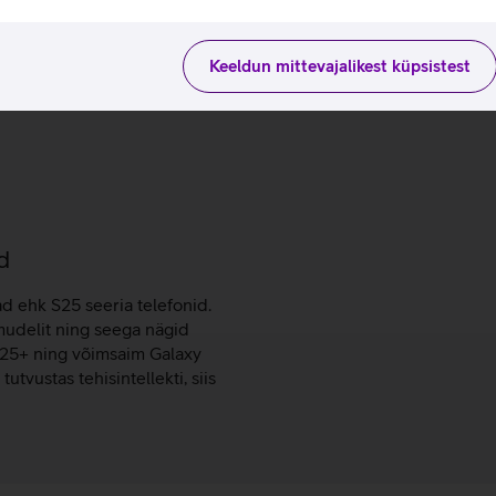
Keeldun mittevajalikest küpsistest
d
ad ehk S25 seeria telefonid.
mudelit ning seega nägid
S25+ ning võimsaim Galaxy
utvustas tehisintellekti, siis