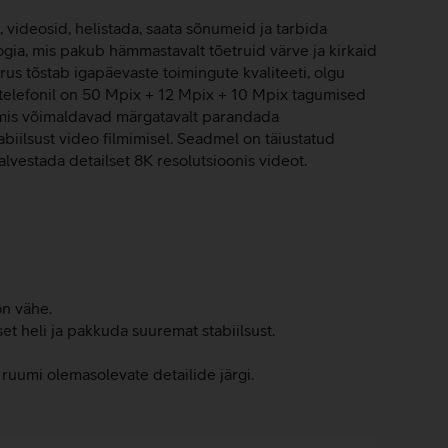
, videosid, helistada, saata sõnumeid ja tarbida
a, mis pakub hämmastavalt tõetruid värve ja kirkaid
rus tõstab igapäevaste toimingute kvaliteeti, olgu
 telefonil on 50 Mpix + 12 Mpix + 10 Mpix tagumised
, mis võimaldavad märgatavalt parandada
iilsust video filmimisel. Seadmel on täiustatud
vestada detailset 8K resolutsioonis videot.
on vähe.
et heli ja pakkuda suuremat stabiilsust.
a ruumi olemasolevate detailide järgi.