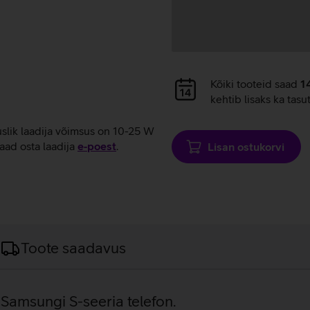
Andmete
Kõiki tooteid saad
1
laadimine
kehtib lisaks ka tasu
uslik laadija võimsus on 10-25 W
aad osta laadija
e‑poest
.
Lisan ostukorvi
Toote saadavus
 Samsungi S-seeria telefon.