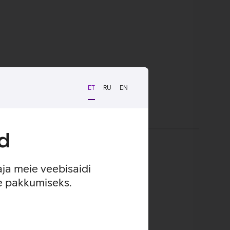
ET
RU
EN
d
aja meie veebisaidi
se pakkumiseks.