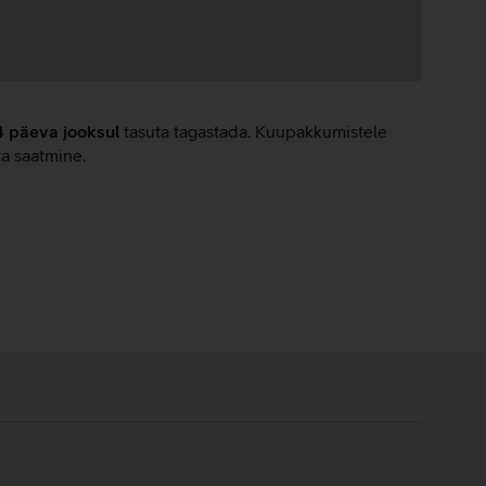
4 päeva jooksul
tasuta tagastada. Kuupakkumistele
ta saatmine.