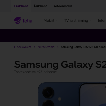
Liigu edasi põhisisu juurde
Ligipääsetavus
Eraklient
Äriklient
Iseteenindus
Mobiil
TV ja striiming
Inte
E-poe avaleht
Nutitelefonid
Samsung Galaxy S25 128 GB tumes
Samsung Galaxy S
Tootekood: sm-s931bdbdeue