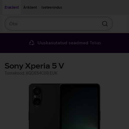
Liigu edasi põhisisu juurde
Ligipääsetavus
Eraklient
Äriklient
Iseteenindus
Otsi
Otsin
Uuskasutatud seadmed
Telias
Sony Xperia 5 V
Tootekood: XQDE54C0B.EUK