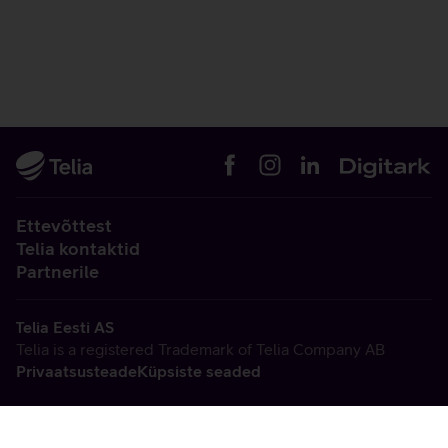
Ettevõttest
Telia kontaktid
Partnerile
Telia Eesti AS
Telia is a registered Trademark of Telia Company AB
Privaatsusteade
Küpsiste seaded