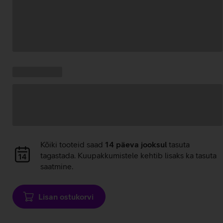
Andmete
laadimine
Kampaania
Andmete
pakkumised:
laadimine
Andmete
Kõiki tooteid saad
14 päeva jooksul
tasuta
laadimine
tagastada. Kuupakkumistele kehtib lisaks ka tasuta
saatmine.
Lisan ostukorvi