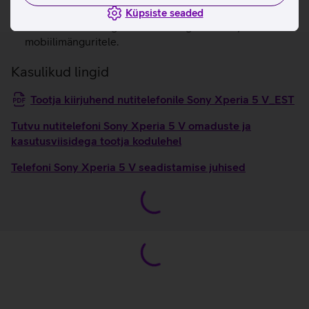
laetud 30-minutilise kiirlaadimisega.
Küpsiste seaded
Sisseehitatud voogedastus videograafidele ja
mobiilimänguritele.
Kasulikud lingid
Tootja kiirjuhend nutitelefonile Sony Xperia 5 V_EST
Tutvu nutitelefoni Sony Xperia 5 V omaduste ja
kasutusviisidega tootja kodulehel
Telefoni Sony Xperia 5 V seadistamise juhised