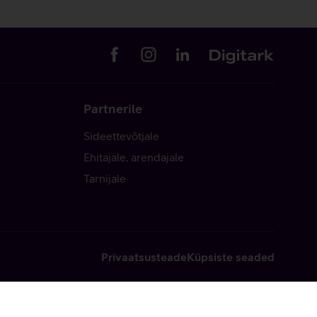
Partnerile
Sideettevõtjale
Ehitajale, arendajale
Tarnijale
Privaatsusteade
Küpsiste seaded