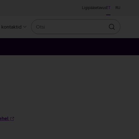
Ligipääsetavus
ET
RU
Otsi
a kontaktid
Otsin
ehel