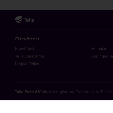
Ettevõttest
Ettevõttest
Hinnakiri
Telia ühiskonnas
Lepingud ja
Karjäär Telias
Telia Eesti AS
Telia is a registered Trademark of Telia