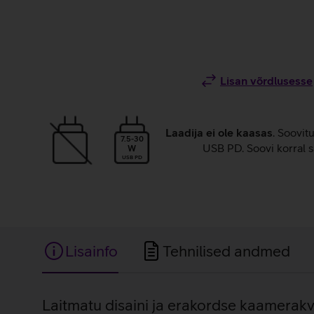
Lisan võrdlusesse
Laadija ei ole kaasas
. Soovit
7.5-30
USB PD. Soovi korral s
W
USB PD
Lisainfo
Tehnilised andmed
Lisainfo
Laitmatu disaini ja erakordse kaamerakva