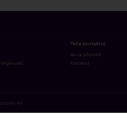
Telia kontaktid
Abi ja juhendid
 tingimused
Kontaktid
 Company AB