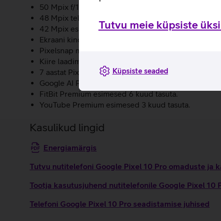
50 Mpix f/1.68 avaga lainurkkaamera jäädvustab häma
48 Mpix telefotokaameral on täiendatud 5-kordne tel
Tutvu meie küpsiste üksik
42 Mpix esikaamera koos automaatse teravustamisega
Ekraani kindlust ja vastupidavust tõstab tugevdatud 
Pixelsnap magnettehnoloogia võimaldab hõlpsat juhtm
Kiire laadimine ja kogu päeva kestev aku. 55% aku 
Küpsiste seaded
7 aastat Pixeli funktsioonilisasid ning operatsioonis
Google AI Pro koos 2 TB pilveruumiga esimesed 12 
FitBit Premium esimesed 6 kuud tasuta.
YouTube Premium esimesed 3 kuud tasuta.
Kasulikud lingid
Energiamärgis
Tutvu nutitelefoni Google Pixel 10 Pro omaduste ja k
Tootja kasutusjuhend nutitelefonile Google Pixel 10
Telefoni Google Pixel 10 Pro seadistamise juhised