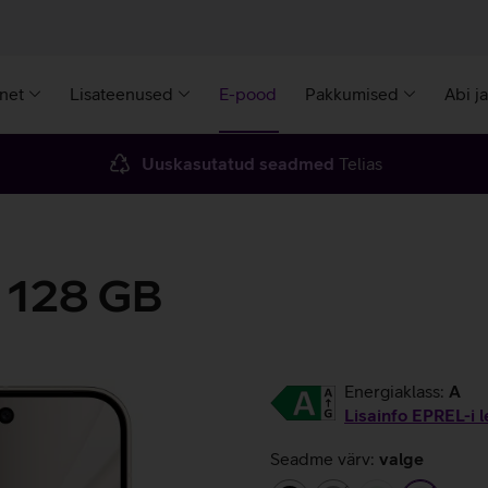
rnet
Lisateenused
E-pood
Pakkumised
Abi j
Uuskasutatud seadmed
Telias
o 128 GB
Energiaklass:
A
Lisainfo EPREL-i l
Seadme värv:
valge