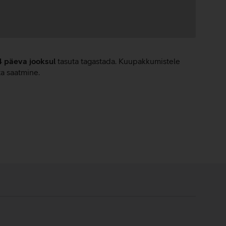
4 päeva jooksul
tasuta tagastada. Kuupakkumistele
ta saatmine.