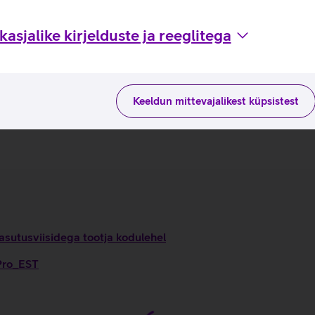
ras kauneid portreesid ning erksaid fotosid ja videoid.
efotoobjektiiv koos kuni 100-kordse detailse suumiga, et saaksi
asjalike kirjelduste ja reeglitega
 ja 103° vaateväljaga tagab selged ja teravad grupifotod või 
Corning Gorilla Glass Victus 2 ekraaniklaas.
eta laadimist kõigest telefoni paigale klõpsamisega laadija kü
laadimiseks kulub umbes 30 minutit.
Keeldun mittevajalikest küpsistest
üsteemi- ja turvarakendusi.
kuud tasuta.
asutusviisidega tootja kodulehel
 Pro_EST