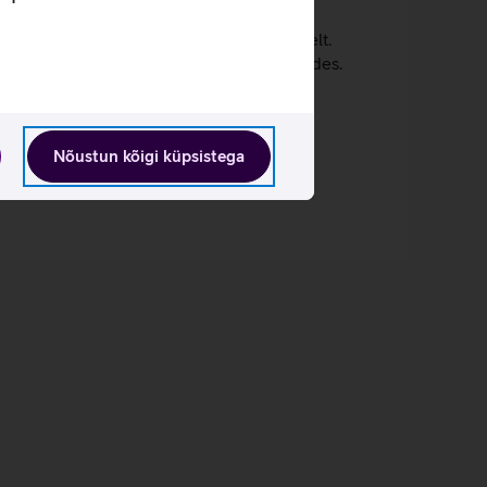
d jäädvustada teravaid lähivõtteid kaugelt.
videod isegi vähese valgusega keskkondades.
lge.
Nõustun kõigi küpsistega