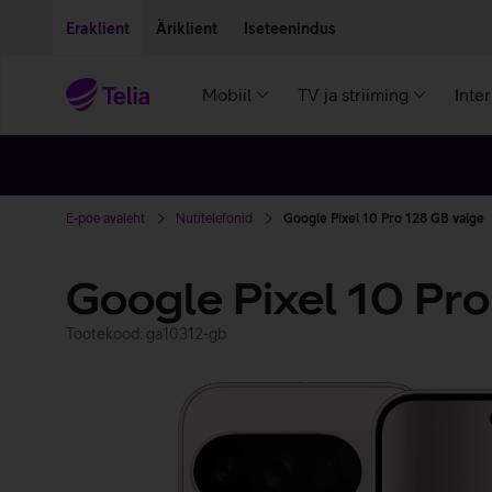
Liigu edasi põhisisu juurde
Ligipääsetavus
Eraklient
Äriklient
Iseteenindus
Mobiil
TV ja striiming
Inte
E-poe avaleht
Nutitelefonid
Google Pixel 10 Pro 128 GB valge
Google Pixel 10 Pr
Tootekood: ga10312-gb