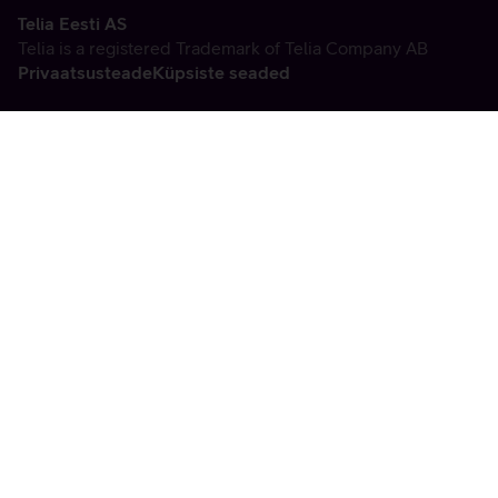
Telia Eesti AS
Telia is a registered Trademark of Telia Company AB
Privaatsusteade
Küpsiste seaded
Vabandame, tekkis
tehniline viga
tx:undefined:ut:null