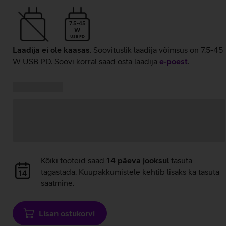
7.5-45
W
USB PD
Laadija ei ole kaasas
. Soovituslik laadija võimsus on 7.5-45
W USB PD. Soovi korral saad osta laadija
e‑poest
.
Kampaania
Andmete
pakkumised:
laadimine
Andmete
Kõiki tooteid saad
14 päeva jooksul
tasuta
laadimine
tagastada. Kuupakkumistele kehtib lisaks ka tasuta
saatmine.
Lisan ostukorvi