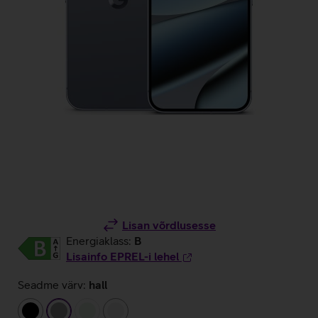
Lisan võrdlusesse
Energiaklass:
B
Lisainfo EPREL-i lehel
Seadme värv:
hall
must
hall
heleroheline
valge