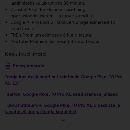
laadimiseks kulub umbes 30 minutit.
7 aastat Pixeli funktsioonilisasid ning
operatsioonisüsteemi- ja turvarakendusi.
Google AI Pro koos 2 TB pilveruumiga esimesed 12
kuud tasuta.
FitBit Premium esimesed 6 kuud tasuta.
YouTube Premium esimesed 3 kuud tasuta.
Kasulikud lingid
Energiamärgis
Tootja kasutusjuhend nutitelefonile Google Pixel 10 Pro
XL_EST
Telefoni Google Pixel 10 Pro XL seadistamise juhised
Tutvu nutitelefoni Google Pixel 10 Pro XL omaduste ja
kasutusviisidega tootja kodulehel