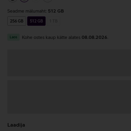
Seadme mälumaht:
512 GB
256 GB
512 GB
1 TB
Kohe ostes kaup kätte alates
08.08.2026
.
Laos
Andmete
laadimine
Laadija