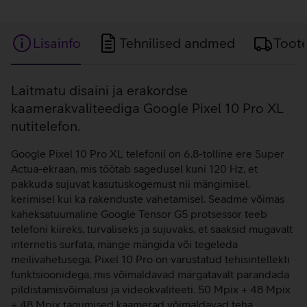
Lisainfo
Tehnilised andmed
Toot
Lisainfo
Laitmatu disaini ja erakordse
kaamerakvaliteediga Google Pixel 10 Pro XL
nutitelefon.
Google Pixel 10 Pro XL telefonil on 6,8-tolline ere Super
Actua-ekraan, mis töötab sagedusel kuni 120 Hz, et
pakkuda sujuvat kasutuskogemust nii mängimisel,
kerimisel kui ka rakenduste vahetamisel. Seadme võimas
kaheksatuumaline Google Tensor G5 protsessor teeb
telefoni kiireks, turvaliseks ja sujuvaks, et saaksid mugavalt
internetis surfata, mänge mängida või tegeleda
meilivahetusega. Pixel 10 Pro on varustatud tehisintellekti
funktsioonidega, mis võimaldavad märgatavalt parandada
pildistamisvõimalusi ja videokvaliteeti. 50 Mpix + 48 Mpix
+ 48 Mpix tagumised kaamerad võimaldavad teha