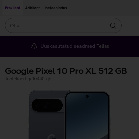
Liigu edasi põhisisu juurde
Ligipääsetavus
Eraklient
Äriklient
Iseteenindus
Otsi
Otsin
Uuskasutatud seadmed
Telias
Google Pixel 10 Pro XL 512 GB
Tootekood: ga10440-gb