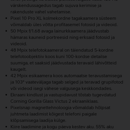
värskendussagedus tagab sujuva kerimise ja
rakenduste vahel vahetamise.
Pixel 10 Pro XL kolmekordne tagakaamera süsteem
võimaldab üles võtta profitasemel fotosid ja videoid.
50 Mpix f/1.68 avaga lainurkkaamera jäädvustab
hämaras kauneid portreesid ning erksaid fotosid ja
videoid.
48 Mpix telefotokaameral on täiendatud 5-kordne
telefotoobjektiiv koos kuni 100-kordse detailse
suumiga, et saaksid jäädvustada teravaid lähivõtteid
kaugelt.
42 Mpix esikaamera koos automaatse teravustamisega
ja 103° vaateväljaga tagab selged ja teravad grupifotod
või videod isegi vähese valgusega keskkondades.
Ekraani kindlust ja vastupidavust tõstab tugevdatud
Corning Gorilla Glass Victus 2 ekraaniklaas.
Pixelsnap magnettehnoloogia võimaldab hõlpsat
juhtmeta laadimist kõigest telefoni paigale
klõpsamisega laadija külge.
Kiire laadimine ja kogu päeva kestev aku. 55% aku