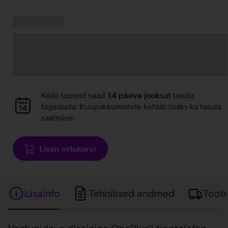
Kampaania
Andmete
pakkumised:
laadimine
Andmete
Kõiki tooteid saad
14 päeva jooksul
tasuta
laadimine
tagastada. Kuupakkumistele kehtib lisaks ka tasuta
saatmine.
Lisan ostukorvi
Lisainfo
Tehnilised andmed
Toot