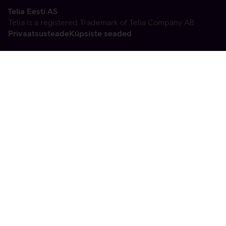
Telia Eesti AS
Telia is a registered Trademark of Telia Company AB
Privaatsusteade
Küpsiste seaded
Vabandame, tekkis
tehniline viga
tx:undefined:ut:null