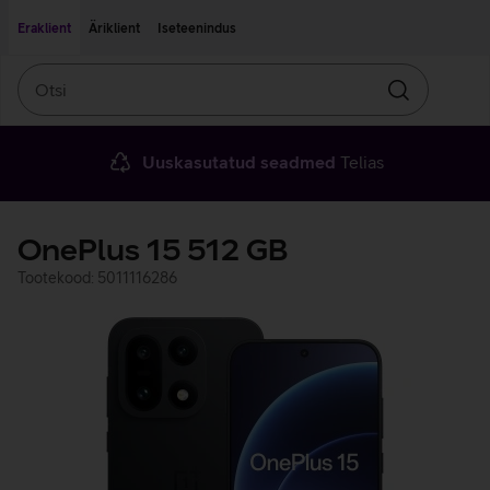
Liigu edasi põhisisu juurde
Ligipääsetavus
Eraklient
Äriklient
Iseteenindus
Otsi
Otsin
Uuskasutatud seadmed
Telias
OnePlus 15 512 GB
Tootekood: 5011116286