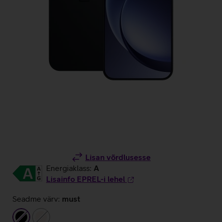
Lisan võrdlusesse
Energiaklass:
A
Lisainfo EPREL-i lehel
Seadme värv:
must
must
beež