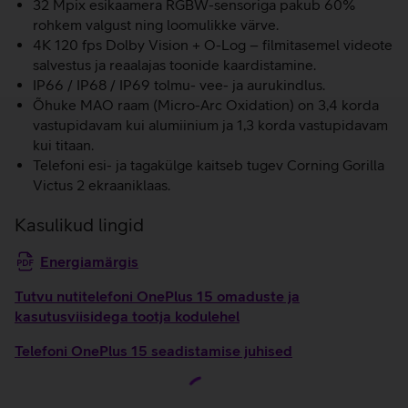
32 Mpix esikaamera RGBW-sensoriga pakub 60%
rohkem valgust ning loomulikke värve.
4K 120 fps Dolby Vision + O-Log – filmitasemel videote
salvestus ja reaalajas toonide kaardistamine.
IP66 / IP68 / IP69 tolmu- vee- ja aurukindlus.
Õhuke MAO raam (Micro-Arc Oxidation) on 3,4 korda
vastupidavam kui alumiinium ja 1,3 korda vastupidavam
kui titaan.
Telefoni esi- ja tagakülge kaitseb tugev Corning Gorilla
Victus 2 ekraaniklaas.
Kasulikud lingid
Energiamärgis
Tutvu nutitelefoni OnePlus 15 omaduste ja
kasutusviisidega tootja kodulehel
Telefoni OnePlus 15 seadistamise juhised