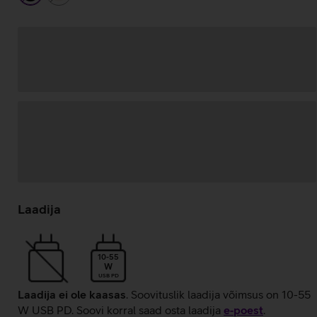
Andmete
laadimine
Laadija
10-55
W
USB PD
Laadija ei ole kaasas
. Soovituslik laadija võimsus on 10-55
W USB PD. Soovi korral saad osta laadija
e‑poest
.