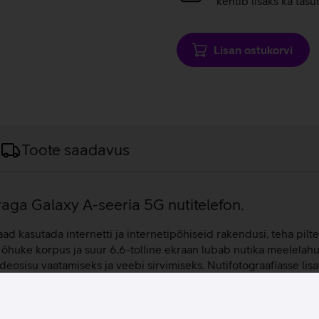
kehtib lisaks ka tasu
Lisan ostukorvi
Toote saadavus
aga Galaxy A-seeria 5G nutitelefon.
d kasutada internetti ja internetipõhiseid rakendusi, teha pilte
 õhuke korpus ja suur 6,6-tolline ekraan lubab nutika meelelahu
ideosisu vaatamiseks ja veebi sirvimiseks. Nutifotograafiasse li
malus kuni 1 TB ulatuses seda mälukaardi abil suurendada pak
lemagi peaks.