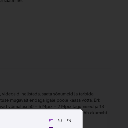
ta saatmine.
, videosid, helistada, saata sõnumeid ja tarbida
tuse mugavalt endaga igale poole kaasa võtta. Erk
savad võimalusi 50 + 5 Mpix + 2 Mpix tagumised ja 13
ub rohkelt salvestusruumi. Mahukas 5000 mAh akumaht
ET
RU
EN