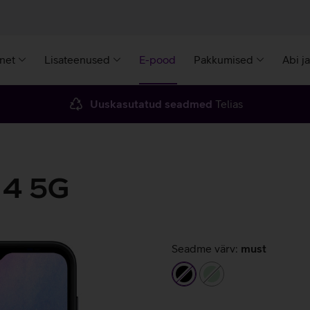
rnet
Lisateenused
E-pood
Pakkumised
Abi j
Uuskasutatud seadmed
Telias
14 5G
Seadme värv:
must
must
heleroheline