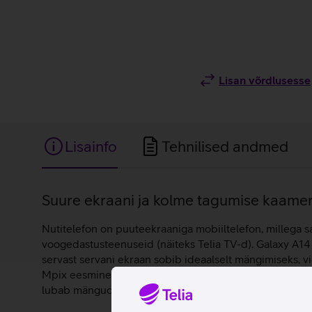
Lisan võrdlusesse
Lisainfo
Tehnilised andmed
Lisainfo
Suure ekraani ja kolme tagumise kaamer
Nutitelefon on puuteekraaniga mobiiltelefon, millega saa
voogedastusteenuseid (näiteks Telia TV-d). Galaxy A14
servast servani ekraan sobib ideaalselt mängimiseks, v
Mpix eesmine kaamera. 64 GB telefoni mälu ja lisavõi
lubab mängud lõpuni mängida ilma, et selle peale mõt