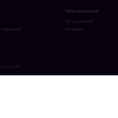
Telia kontaktid
Abi ja juhendid
 tingimused
Kontaktid
 Company AB