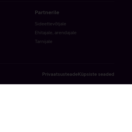
Partnerile
Sideettevõtjale
Ehitajale, arendajale
Tarnijale
Privaatsusteade
Küpsiste seaded