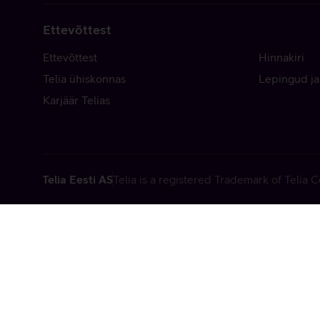
Ettevõttest
Ettevõttest
Hinnakiri
Telia ühiskonnas
Lepingud ja
Karjäär Telias
Telia Eesti AS
Telia is a registered Trademark of Telia