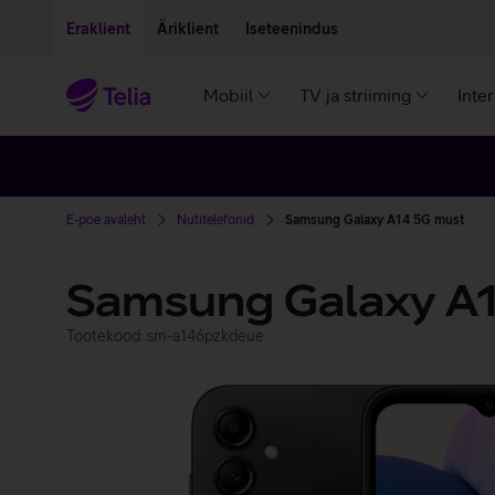
Liigu edasi põhisisu juurde
Ligipääsetavus
Eraklient
Äriklient
Iseteenindus
Mobiil
TV ja striiming
Inte
E-poe avaleht
Nutitelefonid
Samsung Galaxy A14 5G must
Samsung Galaxy A
Tootekood: sm-a146pzkdeue