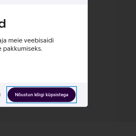
d
aja meie veebisaidi
se pakkumiseks.
Nõustun kõigi küpsistega