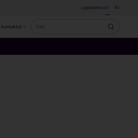
Ligipääsetavus
ET
RU
Otsi
a kontaktid
Otsin