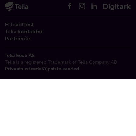
Ettevõttest
Telia kontaktid
Partnerile
Telia Eesti AS
Telia is a registered Trademark of Telia Company AB
Privaatsusteade
Küpsiste seaded