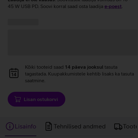
45 W USB PD. Soovi korral saad osta laadija
e‑poest
.
Kampaania
Andmete
pakkumised:
laadimine
Andmete
Kõiki tooteid saad
14 päeva jooksul
tasuta
laadimine
tagastada. Kuupakkumistele kehtib lisaks ka tasuta
saatmine.
Lisan ostukorvi
Lisainfo
Tehnilised andmed
Toot