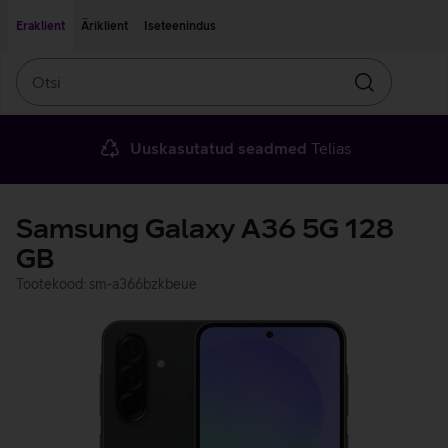
Liigu edasi põhisisu juurde
Ligipääsetavus
Eraklient
Äriklient
Iseteenindus
Otsi
Otsin
Uuskasutatud seadmed
Telias
Samsung Galaxy A36 5G 128
GB
Tootekood: sm-a366bzkbeue