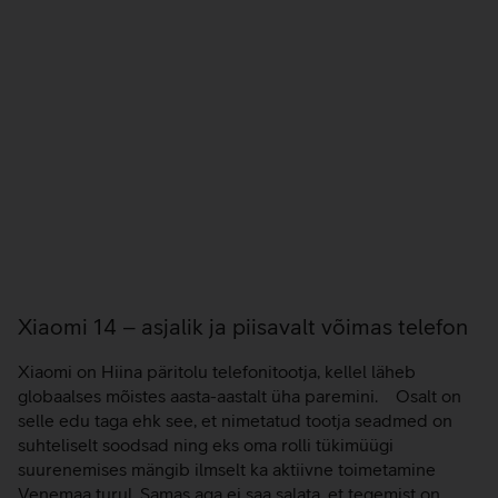
Xiaomi 14 – asjalik ja piisavalt võimas telefon
Xiaomi on Hiina päritolu telefonitootja, kellel läheb
globaalses mõistes aasta-aastalt üha paremini. Osalt on
selle edu taga ehk see, et nimetatud tootja seadmed on
suhteliselt soodsad ning eks oma rolli tükimüügi
suurenemises mängib ilmselt ka aktiivne toimetamine
Venemaa turul. Samas aga ei saa salata, et tegemist on
siiski üsna asjalike telefonidega. Eriti kui rääkida…