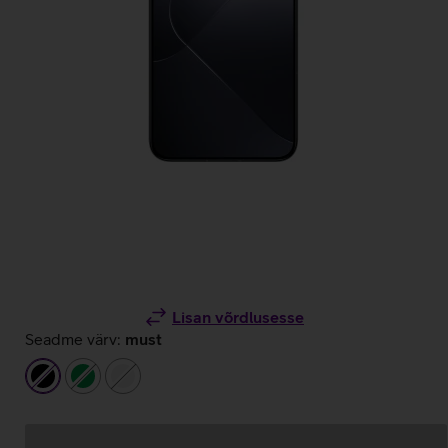
Lisan võrdlusesse
Seadme värv:
must
must
roheline
valge