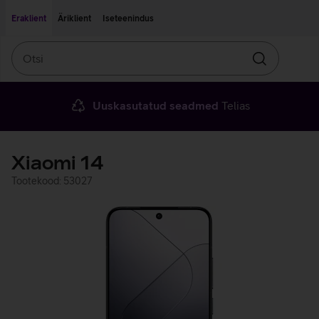
Liigu edasi põhisisu juurde
Ligipääsetavus
Eraklient
Äriklient
Iseteenindus
Otsi
Otsin
Uuskasutatud seadmed
Telias
Xiaomi 14
Tootekood: 53027