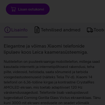
Lisan ostukorvi
Lisainfo
Tehnilised andmed
Toot
Lisainfo
Elegantne ja võimas Xiaomi telefonide
lipulaev koos Leica kaamerasüsteemiga.
Nutitelefon on puuteekraaniga mobiiltelefon, millega saad
kasutada internetti ja internetipõhiseid rakendusi, teha
pilte, videosid, helistada, saata sõnumeid ja tarbida
voogedastusteenuseid (näiteks Telia TV-d). Xiaomi 14
telefonil on 6,36-tolline kirgas ja kontrastne CrystalRes
AMOLED ekraan, mis toetab adaptiivset 120 Hz
värskendussagedust. Telefonile lisab vastupidavust
tugevdatud Corning Gorilla Glass Victus ekraaniklaas. Tänu
kuni 3000-nit ekraani eredusele on seadet võimalik