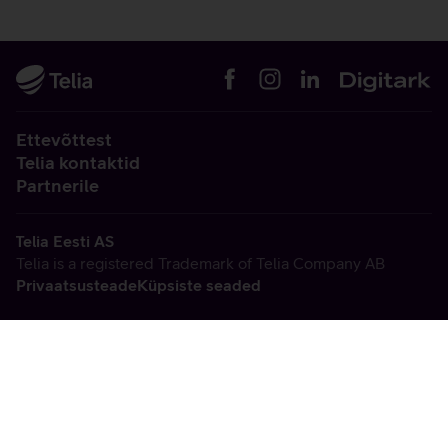
Ettevõttest
Telia kontaktid
Partnerile
Telia Eesti AS
Telia is a registered Trademark of Telia Company AB
Privaatsusteade
Küpsiste seaded