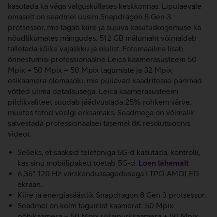
kasutada ka väga valgusküllases keskkonnas. Lipulaevale
omaselt on seadmel uusim Snapdragon 8 Gen 3
protsessor, mis tagab kiire ja sujuva kasutuskogemuse ka
nõudlikumates mängudes. 512 GB mälumaht võimaldab
talletada kõike vajalikku ja olulist. Fotomaailma lisab
õnnestumisi professionaalne Leica kaamerasüsteem 50
Mpix + 50 Mpix + 50 Mpix tagumiste ja 32 Mpix
esikaamera olemasolu, mis püüavad kaadritesse parimad
võtted ülima detailsusega. Leica kaamerasüsteemi
pildikvaliteet suudab jäädvustada 25% rohkem värve,
muutes fotod veelgi erksamaks. Seadmega on võimalik
salvestada professionaalsel tasemel 8K resolutsioonis
videot.
Selleks, et saaksid telefoniga 5G-d kasutada, kontrolli,
kas sinu mobiilipakett toetab 5G-d.
Loen lähemalt
6,36" 120 Hz värskendussagedusega LTPO AMOLED
ekraan.
Kiire ja energiasäästlik Snapdragon 8 Gen 3 protsessor.
Seadmel on kolm tagumist kaamerat: 50 Mpix
põhikaamera + 50 Mpix ülilainurkkaamera + 50 Mpix