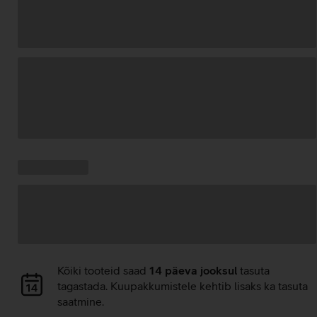
Andmete
laadimine
Kampaania
Andmete
pakkumised:
laadimine
Andmete
Kõiki tooteid saad
14 päeva jooksul
tasuta
laadimine
tagastada. Kuupakkumistele kehtib lisaks ka tasuta
saatmine.