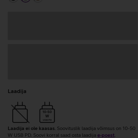
Andmete
laadimine
Laadija
10-50
W
USB PD
Laadija ei ole kaasas
. Soovituslik laadija võimsus on 10-50
W USB PD. Soovi korral saad osta laadija
e‑poest
.