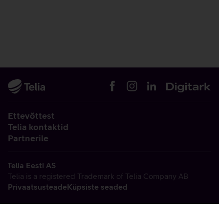
Ettevõttest
Telia kontaktid
Partnerile
Telia Eesti AS
Telia is a registered Trademark of Telia Company AB
Privaatsusteade
Küpsiste seaded