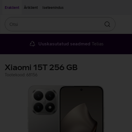
Liigu edasi põhisisu juurde
Ligipääsetavus
Eraklient
Äriklient
Iseteenindus
Otsi
Otsin
Uuskasutatud seadmed
Telias
Xiaomi 15T 256 GB
Tootekood: 68156