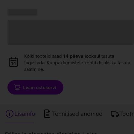
Kampaania
Andmete
pakkumised:
laadimine
Andmete
Kõiki tooteid saad
14 päeva jooksul
tasuta
laadimine
tagastada. Kuupakkumistele kehtib lisaks ka tasuta
saatmine.
Lisan ostukorvi
Lisainfo
Tehnilised andmed
Toot