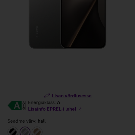
Lisan võrdlusesse
Energiaklass:
A
Lisainfo EPREL-i lehel
Seadme värv:
hall
must
hall
pronks