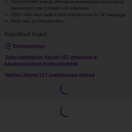
Tehisintellekt pakub võimalust eemaldada soovimatud
elemendid otse piltidelt või videotest.
5500 mAh akut saab kiirelt laadida kuni 67 W laadijaga.
IP68 vee- ja tolmukindlus.
Kasulikud lingid
Energiamärgis
Tutvu nutitelefoni Xiaomi 15T omaduste ja
kasutusviisidega tootja kodulehel
Telefoni Xiaomi 15T seadistamise juhised