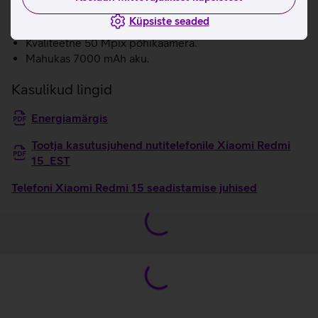
Qualcomm Snapdragon 685 kiibistik pakub kõrget
Küpsiste seaded
jõudlust.
Kvaliteetne 50 Mpix põhikaamera.
Mahukas 7000 mAh aku.
Kasulikud lingid
Energiamärgis
Tootja kasutusjuhend nutitelefonile Xiaomi Redmi
15_EST
Telefoni Xiaomi Redmi 15 seadistamise juhised