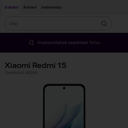
Liigu edasi põhisisu juurde
Ligipääsetavus
Eraklient
Äriklient
Iseteenindus
Otsi
Otsin
Uuskasutatud seadmed
Telias
Xiaomi Redmi 15
Tootekood: 68266