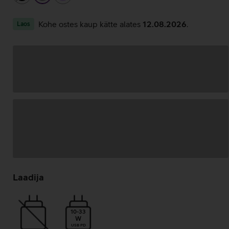
Kohe ostes kaup kätte alates
12.08.2026
.
Laos
Andmete
laadimine
Laadija
10-33
W
USB PD