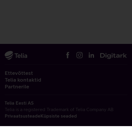
Ettevõttest
Telia kontaktid
Partnerile
Telia Eesti AS
Telia is a registered Trademark of Telia Company AB
Privaatsusteade
Küpsiste seaded