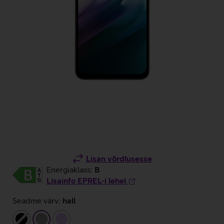
Lisan võrdlusesse
Energiaklass:
B
Lisainfo EPREL-i lehel
Seadme värv:
hall
must
hall
helelilla