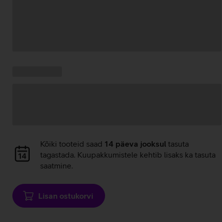
Andmete
laadimine
Kampaania
Andmete
pakkumised:
laadimine
Andmete
Kõiki tooteid saad
14 päeva jooksul
tasuta
laadimine
tagastada. Kuupakkumistele kehtib lisaks ka tasuta
saatmine.
Lisan ostukorvi