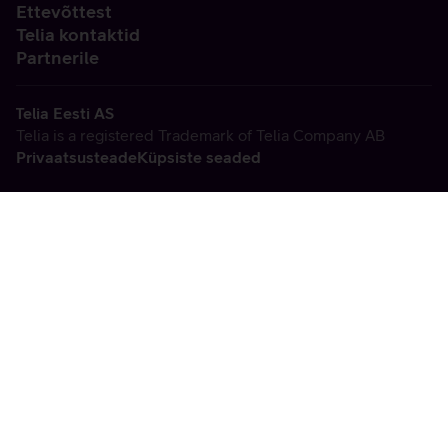
Ettevõttest
Telia kontaktid
Partnerile
Telia Eesti AS
Telia is a registered Trademark of Telia Company AB
Privaatsusteade
Küpsiste seaded