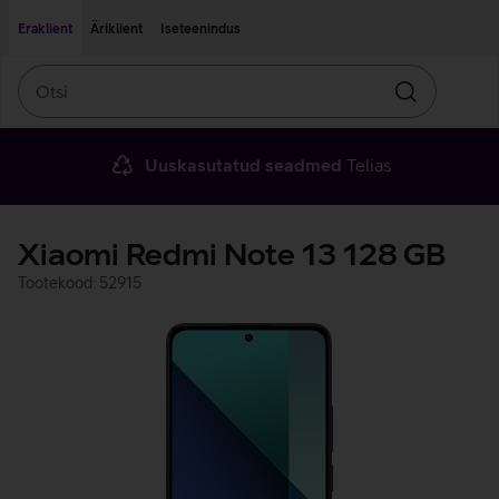
Liigu edasi põhisisu juurde
Ligipääsetavus
Eraklient
Äriklient
Iseteenindus
Otsi
Otsin
Uuskasutatud seadmed
Telias
Xiaomi Redmi Note 13 128 GB
Tootekood: 52915