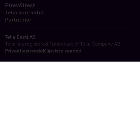
Ettevõttest
Telia kontaktid
Partnerile
Telia Eesti AS
Telia is a registered Trademark of Telia Company AB
Privaatsusteade
Küpsiste seaded