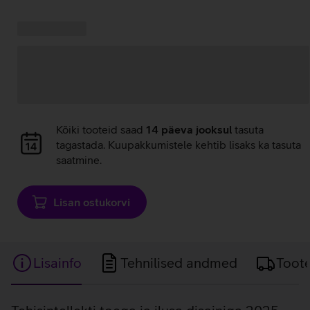
Kampaania
Andmete
pakkumised:
laadimine
Andmete
Kõiki tooteid saad
14 päeva jooksul
tasuta
laadimine
tagastada. Kuupakkumistele kehtib lisaks ka tasuta
saatmine.
Lisan ostukorvi
Lisainfo
Tehnilised andmed
Toot