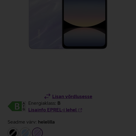
Lisan võrdlusesse
Energiaklass:
B
Lisainfo EPREL-i lehel
Seadme värv:
helelilla
must
helesinine
helelilla