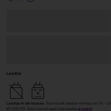
Andmete
laadimine
Laadija
10 - 33
W
USB PD
Laadija ei ole kaasas
. Soovituslik laadija võimsus on 10 - 33
W USB PD. Soovi korral saad osta laadija
e‑poest
.