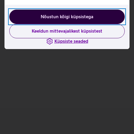
Telefoni Xiaomi Redmi Note 14 seadistamise juhised
Nõustun kõigi küpsistega
Seotud artiklid ja videod
Keeldun mittevajalikest küpsistest
Küpsiste seaded