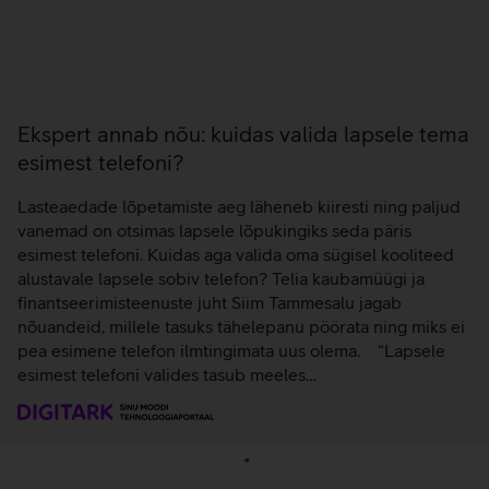
Ekspert annab nõu: kuidas valida lapsele tema
esimest telefoni?
Lasteaedade lõpetamiste aeg läheneb kiiresti ning paljud
vanemad on otsimas lapsele lõpukingiks seda päris
esimest telefoni. Kuidas aga valida oma sügisel kooliteed
alustavale lapsele sobiv telefon? Telia kaubamüügi ja
finantseerimisteenuste juht Siim Tammesalu jagab
nõuandeid, millele tasuks tähelepanu pöörata ning miks ei
pea esimene telefon ilmtingimata uus olema. “Lapsele
esimest telefoni valides tasub meeles…