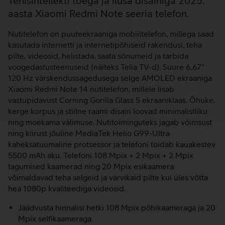
Lisainfo
Tehisintellekti toega ja ilusa disainiga 2025.
aasta Xiaomi Redmi Note seeria telefon.
Nutitelefon on puuteekraaniga mobiiltelefon, millega saad
kasutada internetti ja internetipõhiseid rakendusi, teha
pilte, videosid, helistada, saata sõnumeid ja tarbida
voogedastusteenuseid (näiteks Telia TV-d). Suure 6,67''
120 Hz värskendussagedusega selge AMOLED ekraaniga
Xiaomi Redmi Note 14 nutitelefon, millele lisab
vastupidavust Corning Gorilla Glass 5 ekraaniklaas. Õhuke,
kerge korpus ja stiilne raami disain loovad minimalistliku
ning moekama välimuse. Nutitoiminguteks jagab võimsust
ning kiirust jõuline MediaTek Helio G99-Ultra
kaheksatuumaline protsessor ja telefoni toidab kauakestev
5500 mAh aku. Telefoni 108 Mpix + 2 Mpix + 2 Mpix
tagumised kaamerad ning 20 Mpix esikaamera
võimaldavad teha selgeid ja värvikaid pilte kui üles võtta
hea 1080p kvaliteediga videosid.
Jäädvusta hinnalisi hetki 108 Mpix põhikaameraga ja 20
Mpix selfikaameraga.