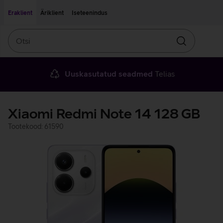
Liigu edasi põhisisu juurde
Ligipääsetavus
Eraklient
Äriklient
Iseteenindus
Otsi
Otsin
Uuskasutatud seadmed
Telias
Xiaomi Redmi Note 14 128 GB
Tootekood: 61590