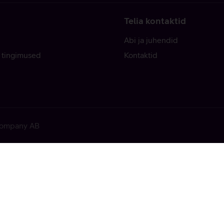
Telia kontaktid
Abi ja juhendid
 tingimused
Kontaktid
 Company AB