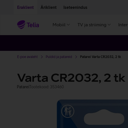
Liigu edasi põhisisu juurde
Ligipääsetavus
Eraklient
Äriklient
Iseteenindus
Mobiil
TV ja striiming
Inte
E-poe avaleht
Puldid ja patareid
Patarei Varta CR2032, 2 tk
Varta CR2032, 2 tk
Patarei
Tootekood: 353460