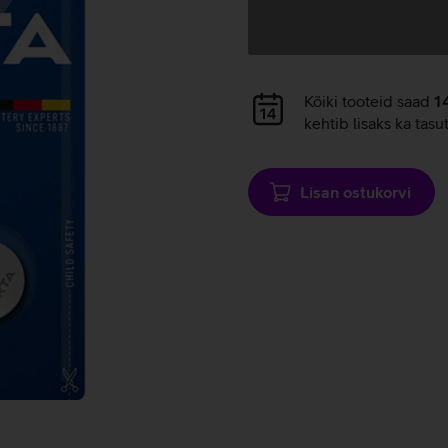
Andmete
laadimine
Andmete
Kõiki tooteid saad
1
laadimine
kehtib lisaks ka tasu
Lisan ostukorvi