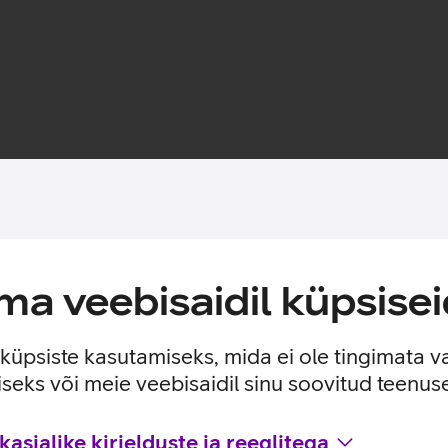
Toote saadavus
a veebisaidil küpsisei
itiumpatareid.
e küpsiste kasutamiseks, mida ei ole tingimata v
seks või meie veebisaidil sinu soovitud teenu
asjalike kirjelduste ja reeglitega