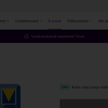
rnet
Lisateenused
E-pood
Pakkumised
Abi j
Uuskasutatud seadmed
Telias
Kohe ostes kaup kätt
Laos