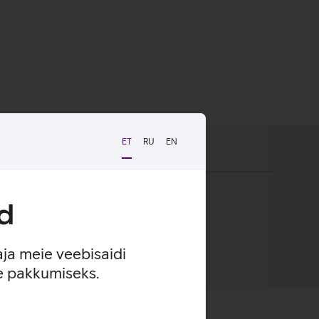
ET
RU
EN
d
aja meie veebisaidi
se pakkumiseks.