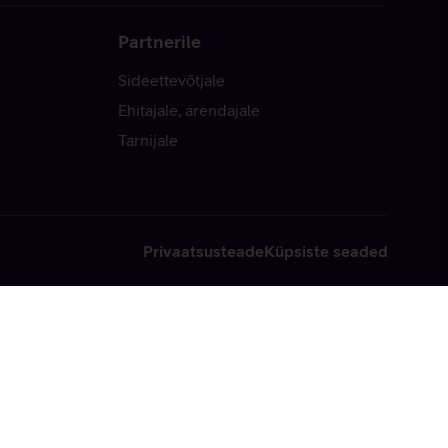
Partnerile
Sideettevõtjale
Ehitajale, arendajale
Tarnijale
Privaatsusteade
Küpsiste seaded