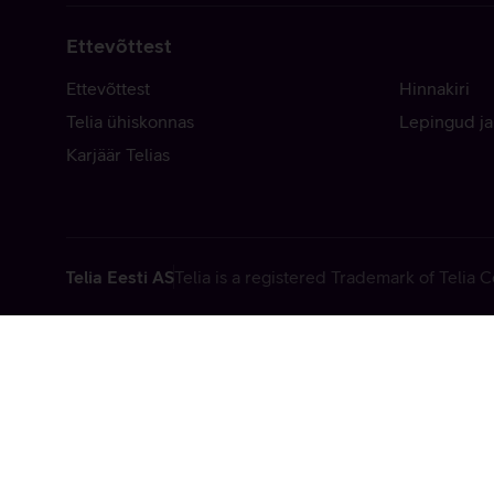
Ettevõttest
Ettevõttest
Hinnakiri
Telia ühiskonnas
Lepingud ja
Karjäär Telias
Telia Eesti AS
Telia is a registered Trademark of Telia