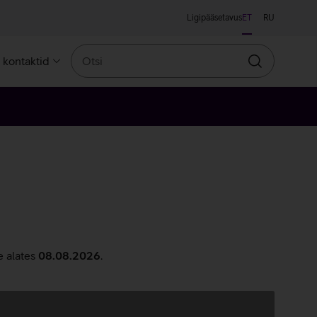
Ligipääsetavus
ET
RU
Otsi
a kontaktid
Otsin
e alates
08.08.2026
.