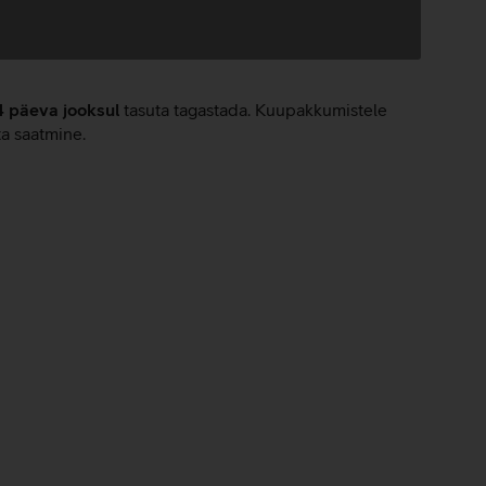
4 päeva jooksul
tasuta tagastada. Kuupakkumistele
ta saatmine.